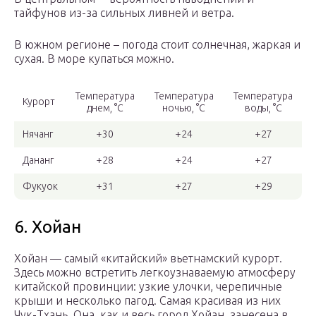
тайфунов из-за сильных ливней и ветра.
В южном регионе – погода стоит солнечная, жаркая и
сухая. В море купаться можно.
Температура
Температура
Температура
Курорт
днем, °С
ночью, °С
воды, °С
Нячанг
+30
+24
+27
Дананг
+28
+24
+27
Фукуок
+31
+27
+29
6. Хойан
Хойан — самый «китайский» вьетнамский курорт.
Здесь можно встретить легкоузнаваемую атмосферу
китайской провинции: узкие улочки, черепичные
крыши и несколько пагод. Самая красивая из них
Чук-Тхань. Она, как и весь город Хойан, занесена в