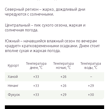
Северный регион – жарко, дождливый дни
чередуются с солнечными.
Центральный – пик сухого сезона, жаркая и
солнечная погода.
Южный – начавшийся влажный сезон по вечерам
«радует» кратковременными осадками. Днем стоит
вполне сухая и жаркая погода.
Температура
Температура
Температура
Курорт
днем, °С
ночью, °С
воды, °С
Ханой
+33
+26
–
Нячанг
+33
+26
+29
Фукуок
+33
+29
+30