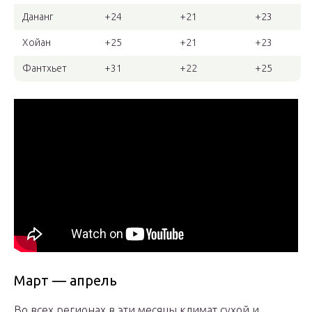
Дананг
+24
+21
+23
Хойан
+25
+21
+23
Фантхьет
+31
+22
+25
Март — апрель
Во всех регионах в эти месяцы климат сухой и