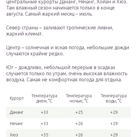
центральные курорты Дананг, Нячанг, Хойан и Хюэ.
Там влажный сезон начинается только в конце
августа. Самый жаркий месяц – июль.
Север страны – заливают тропические ливни,
жаркий климат.
Центр – солнечная и ясная погода, небольшие дожди
случаются крайне редко.
Юг – дождливо, небольшой перерыв в осадках
случается только по утрам, очень высокая влажность
воздуха. Самая не комфортная погода для отдыха.
Температура
Температура
Температура
Курорт
днем, °С
ночью, °С
воды, °С
Дананг
+33
+25
+29
Нячанг
+33
+26
+29
Хюэ
+35
+26
+29