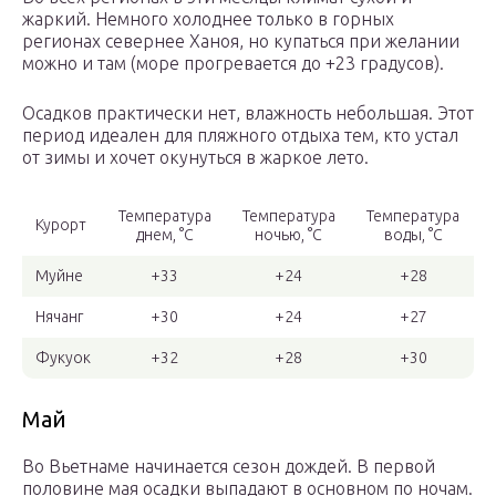
жаркий. Немного холоднее только в горных
регионах севернее Ханоя, но купаться при желании
можно и там (море прогревается до +23 градусов).
Осадков практически нет, влажность небольшая. Этот
период идеален для пляжного отдыха тем, кто устал
от зимы и хочет окунуться в жаркое лето.
Температура
Температура
Температура
Курорт
днем, °С
ночью, °С
воды, °С
Муйне
+33
+24
+28
Нячанг
+30
+24
+27
Фукуок
+32
+28
+30
Май
Во Вьетнаме начинается сезон дождей. В первой
половине мая осадки выпадают в основном по ночам.