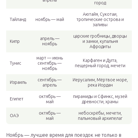
апрель
город
Аютайя, Сукотаи,
Тайланд
ноябрь — май
тропические острова и
заливы
царские гробницы, дворцы
апрель —
Кипр
и замки, купальня
ноябрь
Афродиты
март — июнь
Карфаген и Дугга,
Тунис
сентябрь —
пещерный город, мечети
ноябрь
сентябрь —
Иерусалим, Мёртвое море,
Израиль
апрель
река Иордан
октябрь —
пирамиды и Сфинкс, музей
Египет
май
древности, храмы
октябрь —
небоскрёбы, мечети,
ОАЭ
май
пальмовый архипелаг
Ноябрь — лучшее время для поездок не только в