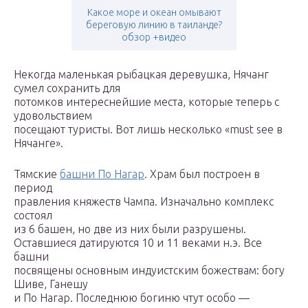
Какое море и океан омывают
береговую линию в таиланде?
обзор +видео
Некогда маленькая рыбацкая деревушка, Нячанг
сумел сохранить для
потомков интереснейшие места, которые теперь с
удовольствием
посещают туристы. Вот лишь несколько «must see в
Нячанге».
Тямские
башни По Нагар
. Храм был построен в
период
правления княжеств Чампа. Изначально комплекс
состоял
из 6 башен, но две из них были разрушены.
Оставшиеся датируются 10 и 11 веками н.э. Все
башни
посвящены основным индуистским божествам: богу
Шиве, Ганешу
и По Нагар. Последнюю богиню чтут особо —