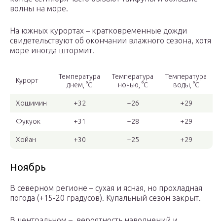
волны на море.
На южных курортах – кратковременные дожди
свидетельствуют об окончании влажного сезона, хотя
море иногда штормит.
Температура
Температура
Температура
Курорт
днем, °С
ночью, °С
воды, °С
Хошимин
+32
+26
+29
Фукуок
+31
+28
+29
Хойан
+30
+25
+29
Ноябрь
В северном регионе – сухая и ясная, но прохладная
погода (+15-20 градусов). Купальный сезон закрыт.
В центральном – вероятность наводнений и