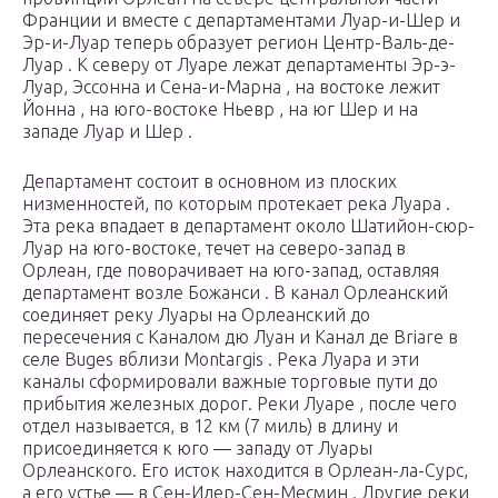
Франции и вместе с департаментами Луар-и-Шер и
Эр-и-Луар теперь образует регион Центр-Валь-де-
Луар . К северу от Луаре лежат департаменты Эр-э-
Луар, Эссонна и Сена-и-Марна , на востоке лежит
Йонна , на юго-востоке Ньевр , на юг Шер и на
западе Луар и Шер .
Департамент состоит в основном из плоских
низменностей, по которым протекает река Луара .
Эта река впадает в департамент около Шатийон-сюр-
Луар на юго-востоке, течет на северо-запад в
Орлеан, где поворачивает на юго-запад, оставляя
департамент возле Божанси . В канал Орлеанский
соединяет реку Луары на Орлеанский до
пересечения с Каналом дю Луан и Канал де Briare в
селе Buges вблизи Montargis . Река Луара и эти
каналы сформировали важные торговые пути до
прибытия железных дорог. Реки Луаре , после чего
отдел называется, в 12 км (7 миль) в длину и
присоединяется к юго — западу от Луары
Орлеанского. Его исток находится в Орлеан-ла-Сурс,
а его устье — в Сен-Илер-Сен-Месмин . Другие реки