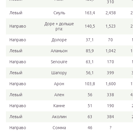
310
Левый
Сиуль
163,4
2,458
2
Доре + дольше
Направо
140,5
1,523
2
рта:
Направо
Долоре
37,1
70
Левый
Аланьон
85,9
1,042
1
Направо
Senouire
63,1
170
Левый
Шапору
56,1
399
Направо
Арон
103,8
1,600
1
Левый
Ален
56
338
4
Направо
Канне
51
190
Левый
Аколин
63
384
Направо
Сомма
46
?