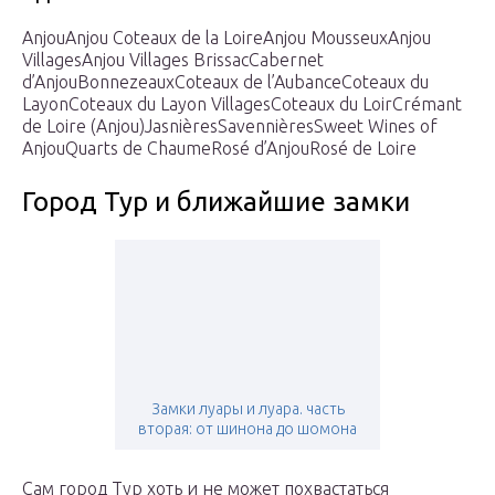
AnjouAnjou Coteaux de la LoireAnjou MousseuxAnjou
VillagesAnjou Villages BrissacCabernet
d’AnjouBonnezeauxCoteaux de l’AubanceCoteaux du
LayonCoteaux du Layon VillagesCoteaux du LoirCrémant
de Loire (Anjou)JasnièresSavennièresSweet Wines of
AnjouQuarts de ChaumeRosé d’AnjouRosé de Loire
Город Тур и ближайшие замки
Замки луары и луара. часть
вторая: от шинона до шомона
Сам город Тур хоть и не может похвастаться