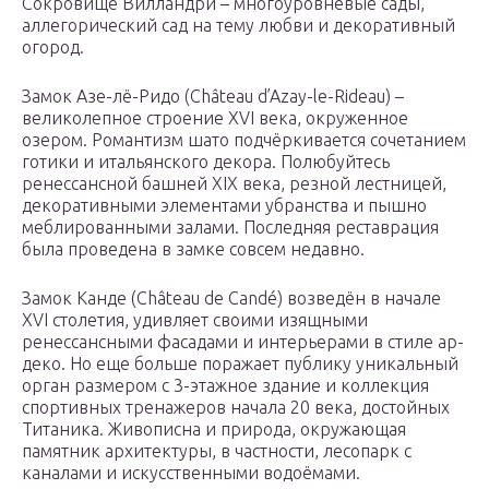
Сокровище Вилландри – многоуровневые сады,
аллегорический сад на тему любви и декоративный
огород.
Замок Азе-лё-Ридо (Château d’Azay-le-Rideau) –
великолепное строение XVI века, окруженное
озером. Романтизм шато подчёркивается сочетанием
готики и итальянского декора. Полюбуйтесь
ренессансной башней XIX века, резной лестницей,
декоративными элементами убранства и пышно
меблированными залами. Последняя реставрация
была проведена в замке совсем недавно.
Замок Канде (Château de Candé) возведён в начале
XVI столетия, удивляет своими изящными
ренессансными фасадами и интерьерами в стиле ар-
деко. Но еще больше поражает публику уникальный
орган размером с 3-этажное здание и коллекция
спортивных тренажеров начала 20 века, достойных
Титаника. Живописна и природа, окружающая
памятник архитектуры, в частности, лесопарк с
каналами и искусственными водоёмами.