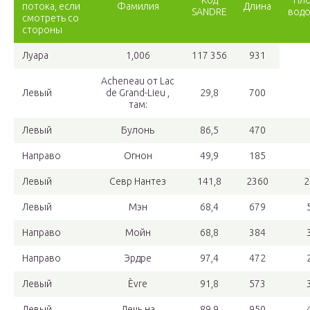
Код
Пл
потока, если
Фамилия
Длина
SANDRE
вод
смотреть со
стороны
Луара
1,006
117 356
931
Acheneau от Lac
Левый
de Grand-Lieu ,
29,8
700
там:
Левый
Булонь
86,5
470
Направо
Огнон
49,9
185
Левый
Севр Нантез
141,8
2360
2
Левый
Мэн
68,4
679
Направо
Мойн
68,8
384
Направо
Эрдре
97,4
472
Левый
Èvre
91,8
573
Левый
Лечь на
89,9
950