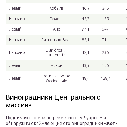
Левый
Кобыла
46.9
245
Направо
Семена
45,7
155
Левый
Анс
77,1
547
Направо
Линьон-дю-Веле
85,1
714
Dunières ←
Направо
42,1
236
Dunerette
Левый
Арзон
43,9
156
Borne ← Borne
Левый
48,4
428,7
Occidentale
Виноградники Центрального
массива
Поднимаясь вверх по реке к истоку Луары, мы
обнаружим окаймляющие его виноградники
«Кот-