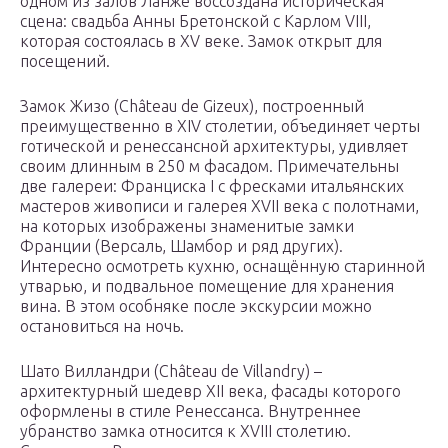
одном из залов Ланже воссоздана историческая
сцена: свадьба Анны Бретонской с Карлом VIII,
которая состоялась в XV веке. Замок открыт для
посещений.
Замок Жизо (Château de Gizeux), построенный
преимущественно в XIV столетии, объединяет черты
готической и ренессансной архитектуры, удивляет
своим длинным в 250 м фасадом. Примечательны
две галереи: Франциска I с фресками итальянских
мастеров живописи и галерея XVII века с полотнами,
на которых изображены знаменитые замки
Франции (Версаль, Шамбор и ряд других).
Интересно осмотреть кухню, оснащённую старинной
утварью, и подвальное помещение для хранения
вина. В этом особняке после экскурсии можно
остановиться на ночь.
Шато Вилландри (Château de Villandry) –
архитектурный шедевр XII века, фасады которого
оформлены в стиле Ренессанса. Внутреннее
убранство замка относится к XVIII столетию.