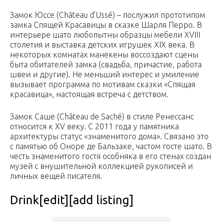
Замок Юссе (Château d’Ussé) – послужил прототипом
замка Спящей Красавицы в сказке Шарля Перро. В
интерьере шато любопытны образцы мебели XVIII
столетия и выставка детских игрушек XIX века. В
некоторых комнатах манекены воссоздают сцены
быта обитателей замка (свадьба, причастие, работа
швеи и другие). Не меньший интерес и умиление
вызывает программа по мотивам сказки «Спящая
красавица», настоящая встреча с детством.
Замок Саше (Château de Saché) в стиле Ренессанс
относится к XV веку. С 2011 года у памятника
архитектуры статус «знаменитого дома». Связано это
с памятью об Оноре де Бальзаке, частом госте шато. В
честь знаменитого гостя особняка в его стенах создан
музей с внушительной коллекцией рукописей и
личных вещей писателя.
Drink[edit][add listing]