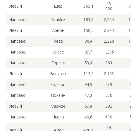
13
Левый
Шер
365,1
9
920
Направо
Sauldre
183,8
2,254
1
Левый
Арнон
150,5
2 274
1
Направо
Йевр
80,4
2,220
1
Направо
Сиссе
87,7
1,295
Направо
Гореть
53,4
263
Левый
Beuvron
115,2
2 193
Направо
Cosson
94,9
779
Направо
Нохайн
47,3
530
Левый
Vauvise
57,4
392
Направо
Ньевр
49,6
630
14
Левый
Allier
420,7