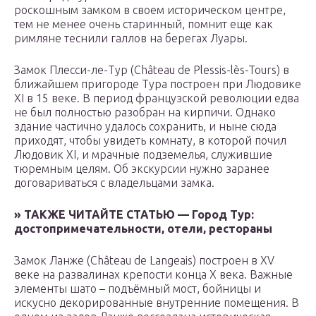
роскошным замком в своем историческом центре,
тем не менее очень старинный, помнит еще как
римляне теснили галлов на берегах Луары.
Замок Плесси-ле-Тур (Château de Plessis-lès-Tours) в
ближайшем пригороде Тура построен при Людовике
XI в 15 веке. В период французской революции едва
не был полностью разобран на кирпичи. Однако
здание частично удалось сохранить, и ныне сюда
приходят, чтобы увидеть комнату, в которой почил
Людовик XI, и мрачные подземелья, служившие
тюремным целям. Об экскурсии нужно заранее
договариваться с владельцами замка.
» ТАКЖЕ ЧИТАЙТЕ СТАТЬЮ — Город Тур:
достопримечательности, отели, рестораны
Замок Ланже (Château de Langeais) построен в XV
веке на развалинах крепости конца X века. Важные
элементы шато – подъёмный мост, бойницы и
искусно декорированные внутренние помещения. В