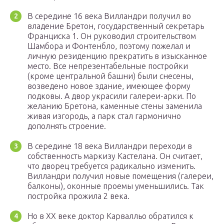
В середине 16 века Вилландри получил во
владение Бретон, государственный секретарь
Франциска 1. Он руководил строительством
Шамбора и Фонтенбло, поэтому пожелал и
личную резиденцию прекратить в изысканное
место. Все непрезентабельные постройки
(кроме центральной башни) были снесены,
возведено новое здание, имеющее форму
подковы. А двор украсили галереи-арки. По
желанию Бретона, каменные стены заменила
живая изгородь, а парк стал гармонично
дополнять строение.
В середине 18 века Вилландри переходи в
собственность маркизу Кастелана. Он считает,
что дворец требуется радикально изменить.
Вилландри получил новые помещения (галереи,
балконы), оконные проемы уменьшились. Так
постройка прожила 2 века.
Но в ХХ веке доктор Карвалльо обратился к