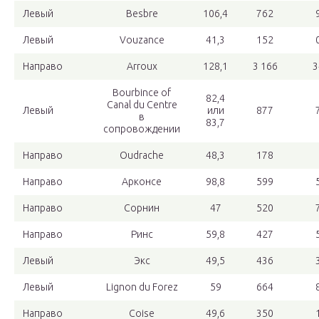
Левый
Besbre
106,4
762
Левый
Vouzance
41,3
152
Направо
Arroux
128,1
3 166
3
Bourbince
of
82,4
Canal du Centre
Левый
или
877
в
83,7
сопровождении
Направо
Oudrache
48,3
178
Направо
Арконсе
98,8
599
Направо
Сорнин
47
520
Направо
Ринс
59,8
427
Левый
Экс
49,5
436
Левый
Lignon du Forez
59
664
Направо
Coise
49,6
350