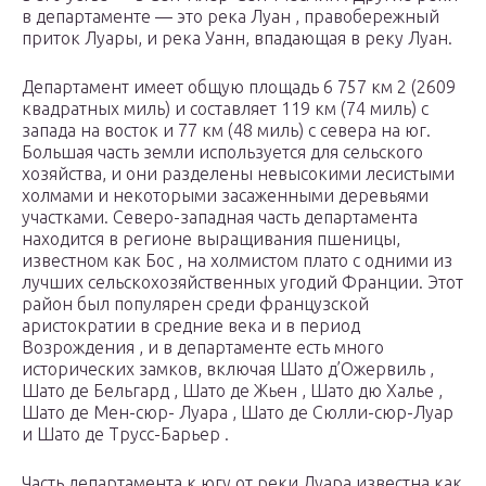
в департаменте — это река Луан , правобережный
приток Луары, и река Уанн, впадающая в реку Луан.
Департамент имеет общую площадь 6 757 км 2 (2609
квадратных миль) и составляет 119 км (74 миль) с
запада на восток и 77 км (48 миль) с севера на юг.
Большая часть земли используется для сельского
хозяйства, и они разделены невысокими лесистыми
холмами и некоторыми засаженными деревьями
участками. Северо-западная часть департамента
находится в регионе выращивания пшеницы,
известном как Бос , на холмистом плато с одними из
лучших сельскохозяйственных угодий Франции. Этот
район был популярен среди французской
аристократии в средние века и в период
Возрождения
, и в департаменте есть много
исторических замков, включая Шато д’Ожервиль ,
Шато де Бельгард , Шато де Жьен , Шато дю Халье ,
Шато де Мен-сюр- Луара , Шато де Сюлли-сюр-Луар
и Шато де Трусс-Барьер .
Часть департамента к югу от реки Луара известна как