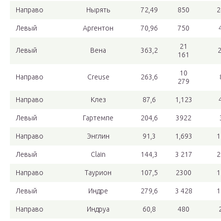
Направо
Нырять
72,49
850
2
Левый
Аргентон
70,96
750
21
Левый
Вена
363,2
161
10
Направо
Creuse
263,6
279
Направо
Клез
87,6
1,123
Левый
Гартемпе
204,6
3922
Направо
Энглин
91,3
1,693
1
Левый
Clain
144,3
3 217
2
Направо
Таурион
107,5
2300
1
Левый
Индре
279,6
3 428
1
Направо
Индруа
60,8
480