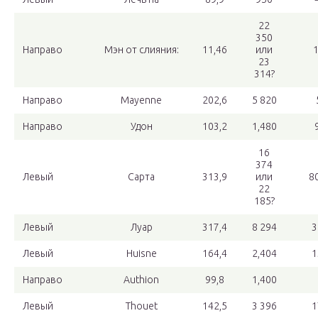
22
350
Направо
Мэн от слияния:
11,46
или
23
314?
Направо
Mayenne
202,6
5 820
Направо
Удон
103,2
1,480
16
374
Левый
Сарта
313,9
или
8
22
185?
Левый
Луар
317,4
8 294
3
Левый
Huisne
164,4
2,404
1
Направо
Authion
99,8
1,400
Левый
Thouet
142,5
3 396
1