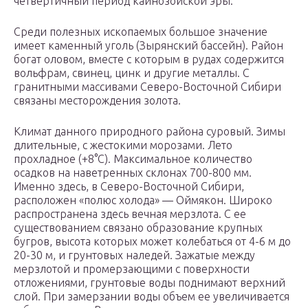
четвертичный период кайнозойской эры.
Среди полезных ископаемых большое значение
имеет каменный уголь (Зырянский бассейн). Район
богат оловом, вместе с которым в рудах содержится
вольфрам, свинец, цинк и другие металлы. С
гранитными массивами Северо-Восточной Сибири
связаны месторождения золота.
Климат данного природного района суровый. Зимы
длительные, с жестокими морозами. Лето
прохладное (+8°С). Максимальное количество
осадков на наветренных склонах 700-800 мм.
Именно здесь, в Северо-Восточной Сибири,
расположен «полюс холода» — Оймякон. Широко
распространена здесь вечная мерзлота. С ее
существованием связано образование крупных
бугров, высота которых может колебаться от 4-6 м до
20-30 м, и грунтовых наледей. Зажатые между
мерзлотой и промерзающими с поверхности
отложениями, грунтовые воды поднимают верхний
слой. При замерзании воды объем ее увеличивается