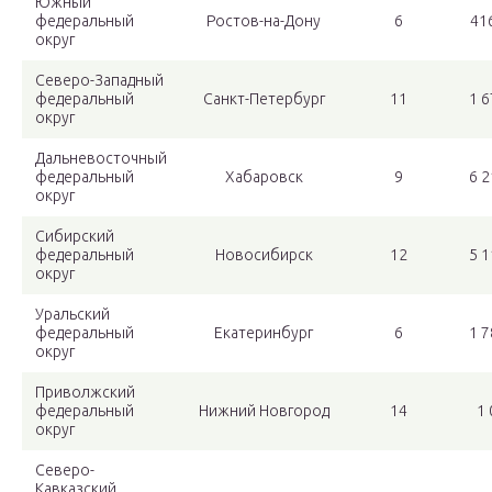
Южный
федеральный
Ростов-на-Дону
6
416
округ
Северо-Западный
федеральный
Санкт-Петербург
11
1 6
округ
Дальневосточный
федеральный
Хабаровск
9
6 2
округ
Сибирский
федеральный
Новосибирск
12
5 1
округ
Уральский
федеральный
Екатеринбург
6
1 7
округ
Приволжский
федеральный
Нижний Новгород
14
1 
округ
Северо-
Кавказский