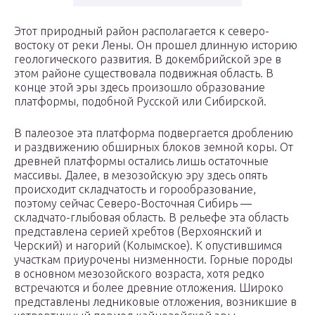
Этот природный район располагается к северо-
востоку от реки Лены. Он прошел длинную историю
геологического развития. В докембрийской эре в
этом районе существовала подвижная область. В
конце этой эры здесь произошло образование
платформы, подобной Русской или Сибирской.
В палеозое эта платформа подвергается дроблению
и раздвижению обширных блоков земной коры. От
древней платформы остались лишь остаточные
массивы. Далее, в мезозойскую эру здесь опять
происходит складчатость и горообразование,
поэтому сейчас Северо-Восточная Сибирь —
складчато-глыбовая область. В рельефе эта область
представлена серией хребтов (Верхоянский и
Черский) и нагорий (Колымское). К опустившимся
участкам приурочены низменности. Горные породы
в основном мезозойского возраста, хотя редко
встречаются и более древние отложения. Широко
представлены ледниковые отложения, возникшие в