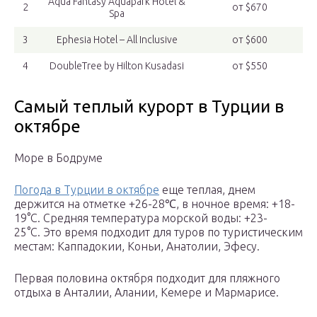
Aqua Fantasy Aquapark Hotel &
2
от $670
Spa
3
Ephesia Hotel – All Inclusive
от $600
4
DoubleTree by Hilton Kusadasi
от $550
Самый теплый курорт в Турции в
октябре
Море в Бодруме
Погода в Турции в октябре
еще теплая, днем
держится на отметке +26-28℃, в ночное время: +18-
19°C. Средняя температура морской воды: +23-
25°C. Это время подходит для туров по туристическим
местам: Каппадокии, Коньи, Анатолии, Эфесу.
Первая половина октября подходит для пляжного
отдыха в Анталии, Алании, Кемере и Мармарисе.