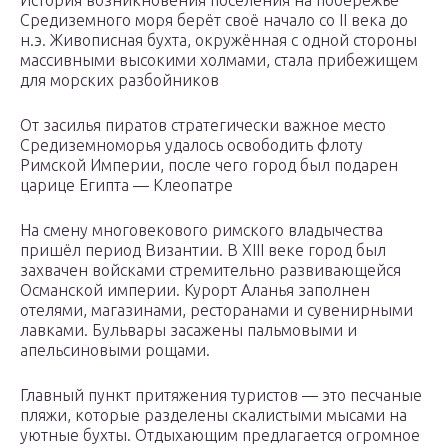
Средиземного моря берёт своё начало со II века до
н.э. Живописная бухта, окружённая с одной стороны
массивными высокими холмами, стала прибежищем
для морских разбойников
От засилья пиратов стратегически важное место
Средиземноморья удалось освободить флоту
Римской Империи, после чего город был подарен
царице Египта — Клеопатре
На смену многовекового римского владычества
пришёл период Византии. В XIII веке город был
захвачен войсками стремительно развивающейся
Османской империи. Курорт Аланья заполнен
отелями, магазинами, ресторанами и сувенирными
лавками. Бульвары засажены пальмовыми и
апельсиновыми рощами.
Главный пункт притяжения туристов — это песчаные
пляжи, которые разделены скалистыми мысами на
уютные бухты. Отдыхающим предлагается огромное