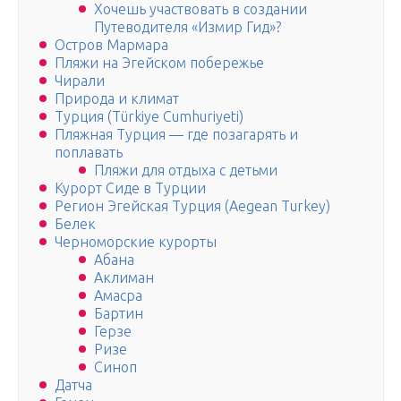
Хочешь участвовать в создании
Путеводителя «Измир Гид»?
Остров Мармара
Пляжи на Эгейском побережье
Чирали
Природа и климат
Турция (Türkiye Cumhuriyeti)
Пляжная Турция — где позагарять и
поплавать
Пляжи для отдыха с детьми
Курорт Сиде в Турции
Регион Эгейская Турция (Aegean Turkey)
Белек
Черноморские курорты
Абана
Аклиман
Амасра
Бартин
Герзе
Ризе
Синоп
Датча