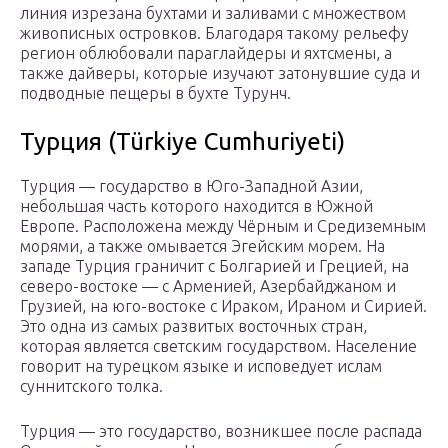
линия изрезана бухтами и заливами с множеством
живописных островков. Благодаря такому рельефу
регион облюбовали параглайдеры и яхтсмены, а
также дайверы, которые изучают затонувшие суда и
подводные пещеры в бухте Турунч.
Турция (Türkiye Cumhuriyeti)
Турция — государство в Юго-Западной Азии,
небольшая часть которого находится в Южной
Европе. Расположена между Чёрным и Средиземным
морями, а также омывается Эгейским морем. На
западе Турция граничит с Болгарией и Грецией, на
северо-востоке — с Арменией, Азербайджаном и
Грузией, на юго-востоке с Ираком, Ираном и Сирией.
Это одна из самых развитых восточных стран,
которая является светским государством. Население
говорит на турецком языке и исповедует ислам
суннитского толка.
Турция — это государство, возникшее после распада