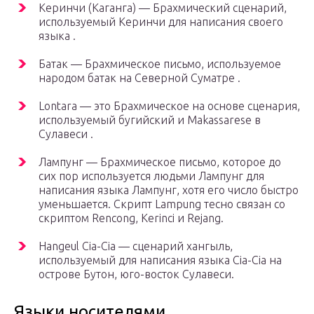
Керинчи (Каганга) — Брахмический сценарий,
используемый Керинчи для написания своего
языка .
Батак — Брахмическое письмо, используемое
народом батак на Северной Суматре .
Lontara — это Брахмическое на основе сценария,
используемый бугийский и Makassarese в
Сулавеси .
Лампунг — Брахмическое письмо, которое до
сих пор используется людьми Лампунг для
написания языка Лампунг, хотя его число быстро
уменьшается. Скрипт Lampung тесно связан со
скриптом Rencong, Kerinci и Rejang.
Hangeul Cia-Cia — сценарий хангыль,
используемый для написания языка Cia-Cia на
острове Бутон, юго-восток Сулавеси.
Языки носителями