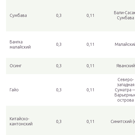
Бали-Сасак
Сумбава
0,3
0,11
Сумбава
Бангка
0,3
0,11
Малайски
малайский
Осинг
0,3
0,11
Яванский
Северо-
западная
Гайо
0,3
0,11
Суматра 
Барьерны
острова
Китайско-
0,3
0,11
Синитский (
кантонский