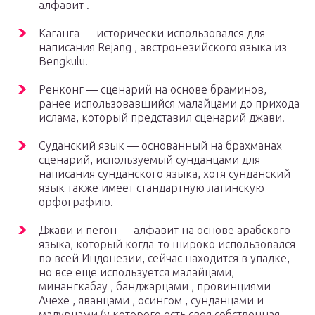
алфавит .
Каганга — исторически использовался для
написания Rejang , австронезийского языка из
Bengkulu.
Ренконг — сценарий на основе браминов,
ранее использовавшийся малайцами до прихода
ислама, который представил сценарий джави.
Суданский язык — основанный на брахманах
сценарий, используемый сунданцами для
написания сунданского языка, хотя сунданский
язык также имеет стандартную латинскую
орфографию.
Джави и пегон — алфавит на основе арабского
языка, который когда-то широко использовался
по всей Индонезии, сейчас находится в упадке,
но все еще используется малайцами,
минангкабау , банджарцами , провинциями
Ачехе , яванцами , осингом , сунданцами и
мадурцами (у которого есть своя собственная