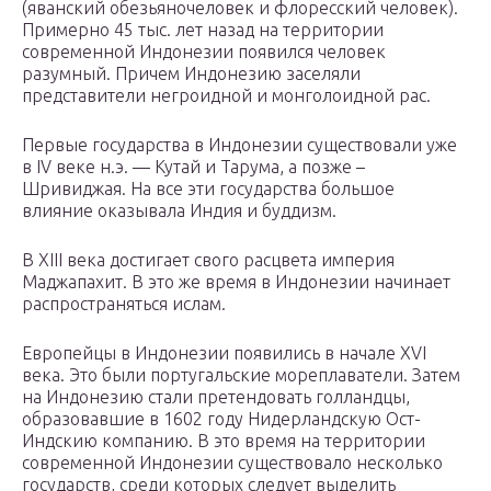
(яванский обезьяночеловек и флоресский человек).
Примерно 45 тыс. лет назад на территории
современной Индонезии появился человек
разумный. Причем Индонезию заселяли
представители негроидной и монголоидной рас.
Первые государства в Индонезии существовали уже
в IV веке н.э. — Кутай и Тарума, а позже –
Шривиджая. На все эти государства большое
влияние оказывала Индия и буддизм.
В XIII века достигает свого расцвета империя
Маджапахит. В это же время в Индонезии начинает
распространяться ислам.
Европейцы в Индонезии появились в начале XVI
века. Это были португальские мореплаватели. Затем
на Индонезию стали претендовать голландцы,
образовавшие в 1602 году Нидерландскую Ост-
Индскию компанию. В это время на территории
современной Индонезии существовало несколько
государств, среди которых следует выделить