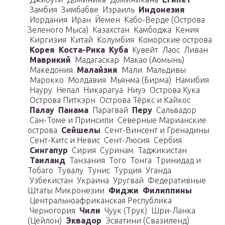
Замбия Зимбабве Израиль
Индонезия
Иордания Иран Йемен Кабо-Верде (Острова
Зеленого Мыса) Казахстан Камбоджа Кения
Киргизия Китай Колумбия Коморские острова
Корея
Коста-Рика
Куба
Кувейт Лаос Ливан
Маврикий
Мадагаскар Макао (Аомынь)
Македония
Малайзия
Мали Мальдивы
Марокко Молдавия Мьянма (Бирма) Намибия
Науру Непал Никарагуа Ниуэ Острова Кука
Острова Питкэрн Острова Тёркс и Кайкос
Палау
Панама
Парагвай
Перу
Сальвадор
Сан-Томе и Принсипи Северные Марианские
острова
Сейшелы
Сент-Винсент и Гренадины
Сент-Китс и Невис Сент-Люсия Сербия
Сингапур
Сирия Суринам Таджикистан
Таиланд
Танзания Того Тонга Тринидад и
Тобаго Тувалу Тунис Турция Уганда
Узбекистан Украина Уругвай Федеративные
Штаты Микронезии
Фиджи
Филиппины
Центральноафриканская Республика
Черногория
Чили
Чуук (Трук) Шри-Ланка
(Цейлон)
Эквадор
Эсватини (Свазиленд)