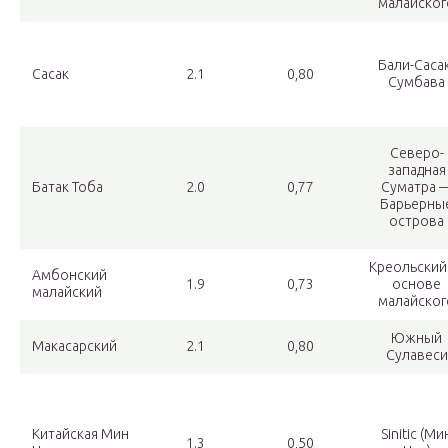
малайског
Бали-Сасак
Сасак
2.1
0,80
Сумбава
Северо-
западная
Батак Тоба
2.0
0,77
Суматра 
Барьерны
острова
Креольский
Амбонский
1.9
0,73
основе
малайский
малайског
Южный
Макасарский
2.1
0,80
Сулавеси
Китайская Мин
Sinitic (Ми
1.3
0,50