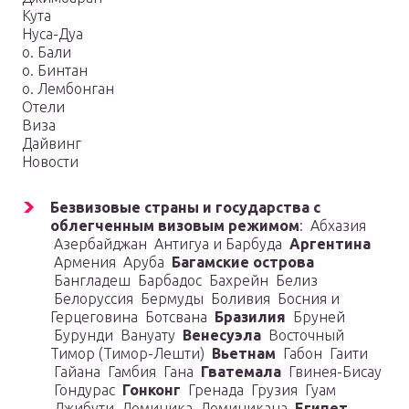
Кута
Нуса-Дуа
о. Бали
о. Бинтан
о. Лембонган
Отели
Виза
Дайвинг
Новости
Безвизовые страны и государства с
облегченным визовым режимом
: Абхазия
Азербайджан Антигуа и Барбуда
Аргентина
Армения Аруба
Багамские острова
Бангладеш Барбадос Бахрейн Белиз
Белоруссия Бермуды Боливия Босния и
Герцеговина Ботсвана
Бразилия
Бруней
Бурунди Вануату
Венесуэла
Восточный
Тимор (Тимор-Лешти)
Вьетнам
Габон Гаити
Гайана Гамбия Гана
Гватемала
Гвинея-Бисау
Гондурас
Гонконг
Гренада Грузия Гуам
Джибути Доминика Доминикана
Египет