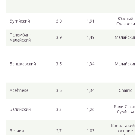
Южный
Бугийский
5.0
1,91
Сулавеси
Палембанг
3.9
1,49
Малайски
малайский
Банджарский
3.5
1,34
Малайски
Acehnese
3.5
1,34
Chamic
Бали-Сасак
Балийский
3.3
1,26
Сумбава
Креольский
Бетави
2,7
1.03
основе