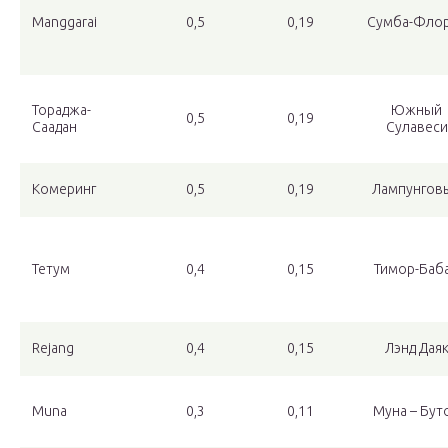
Manggarai
0,5
0,19
Сумба-Фло
Тораджа-
Южный
0,5
0,19
Саадан
Сулавеси
Комеринг
0,5
0,19
Лампунгов
Тетум
0,4
0,15
Тимор-Баб
Rejang
0,4
0,15
Лэнд Дая
Muna
0,3
0,11
Муна – Бут