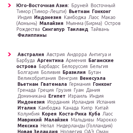
Юго-Восточная Азия
: Бруней Восточный
Тимор (Тимор-Лешти)
Вьетнам
Гонконг
Индия
Индонезия
Камбоджа Лаос Макао
(Аомынь)
Малайзия
Мьянма (Бирма) Остров
Рождества
Сингапур
Таиланд
Тайвань
Филиппины
Австралия
Австрия Андорра Антигуа и
Барбуда
Аргентина
Армения
Багамские
острова
Барбадос Белоруссия Бельгия
Болгария Боливия
Бразилия
Бутан
Великобритания Венгрия
Венесуэла
Вьетнам
Гватемала
Германия
Гонконг
Гренада Греция Грузия Гуам Дания
Доминикана
Египет
Израиль Индия
Индонезия
Иордания Ирландия Испания
Италия
Камбоджа Канада Кипр Китай
Колумбия
Корея
Коста-Рика
Куба
Лаос
Маврикий
Малайзия
Мальдивы Марокко
Мексика
Непал Нидерланды (Голландия)
Новая Зеландия
Норвегия ОАЭ Оман