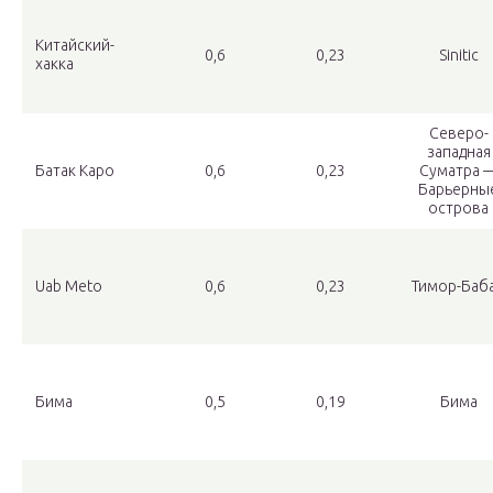
Китайский-
0,6
0,23
Sinitic
хакка
Северо-
западная
Батак Каро
0,6
0,23
Суматра 
Барьерны
острова
Uab Meto
0,6
0,23
Тимор-Баб
Бима
0,5
0,19
Бима