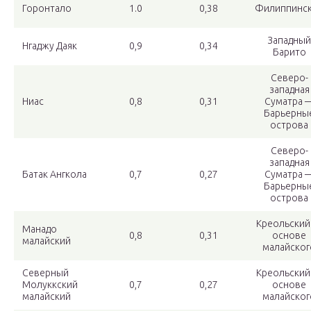
Горонтало
1.0
0,38
Филиппинс
Западный
Нгаджу Даяк
0,9
0,34
Барито
Северо-
западная
Ниас
0,8
0,31
Суматра 
Барьерны
острова
Северо-
западная
Батак Ангкола
0,7
0,27
Суматра 
Барьерны
острова
Креольский
Манадо
0,8
0,31
основе
малайский
малайског
Северный
Креольский
Молуккский
0,7
0,27
основе
малайский
малайског