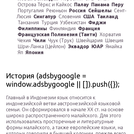
Острова Тёркс и Кайкос
Палау
Панама
Перу
Португалия Реюньон
Россия
Сейшелы
Сент-
Люсия
Сингапур
Словения
США
Таиланд
Танзания Турция Узбекистан
Фиджи
Филиппины
Финляндия
Франция
Французская Полинезия (Таити)
Хорватия
Чехия
Чили
Чуук (Трук) Швейцария Швеция
Шри-Ланка (Цейлон)
Эквадор
ЮАР
Ямайка
Яп
Япония
История (adsbygoogle =
window.adsbygoogle || []).push({});
Главный в Индонезии язык относится к
индонезийской ветви австронезийской языковой
семьи. Он сформировался в начале XX ст. на основе
широко распространенного малайского. Для этого
использовались просторечные и литературные
формы малайского, а также европейские языки, на
которых говорили в бывшей колонии, прежде всего