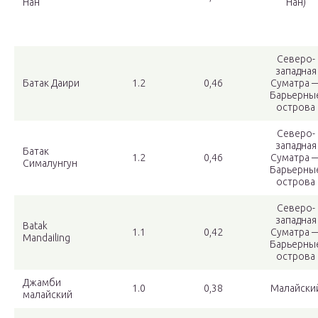
Нан
Нан)
Северо-
западная
Батак Даири
1.2
0,46
Суматра 
Барьерны
острова
Северо-
западная
Батак
1.2
0,46
Суматра 
Сималунгун
Барьерны
острова
Северо-
западная
Batak
1.1
0,42
Суматра 
Mandailing
Барьерны
острова
Джамби
1.0
0,38
Малайски
малайский