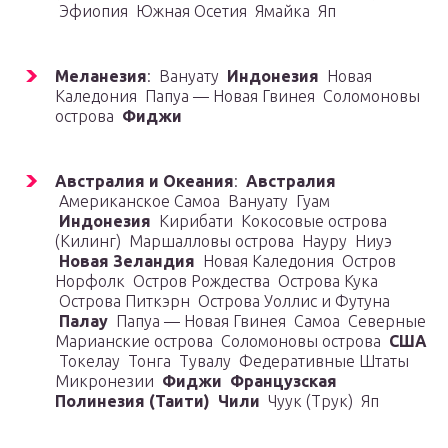
Эфиопия Южная Осетия Ямайка Яп
Меланезия
: Вануату
Индонезия
Новая
Каледония Папуа — Новая Гвинея Соломоновы
острова
Фиджи
Австралия и Океания
:
Австралия
Американское Самоа Вануату Гуам
Индонезия
Кирибати Кокосовые острова
(Килинг) Маршалловы острова Науру Ниуэ
Новая Зеландия
Новая Каледония Остров
Норфолк Остров Рождества Острова Кука
Острова Питкэрн Острова Уоллис и Футуна
Палау
Папуа — Новая Гвинея Самоа Северные
Марианские острова Соломоновы острова
США
Токелау Тонга Тувалу Федеративные Штаты
Микронезии
Фиджи
Французская
Полинезия (Таити)
Чили
Чуук (Трук) Яп