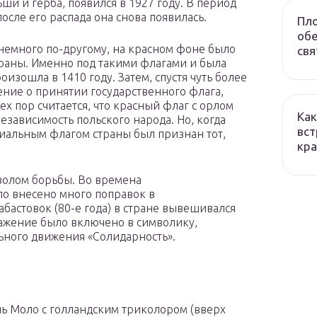
ши и герба, появился в 1927 году. В период
после его распада она снова появилась.
Пло
обе
немного по-другому, на красном фоне было
свя
раны. Именно под такими флагами и была
оизошла в 1410 году. Затем, спустя чуть более
ение о принятии государственного флага,
ех пор считается, что красный флаг с орлом
Как
езависимость польского народа. Но, когда
вст
иальным флагом страны был признан тот,
кра
мволом борьбы. Во времена
о внесено много поправок в
абастовок (80-е года) в стране вывешивался
ражение было включено в символику,
льного движения «Солидарность».
ь Моло с голландским триколором (вверх