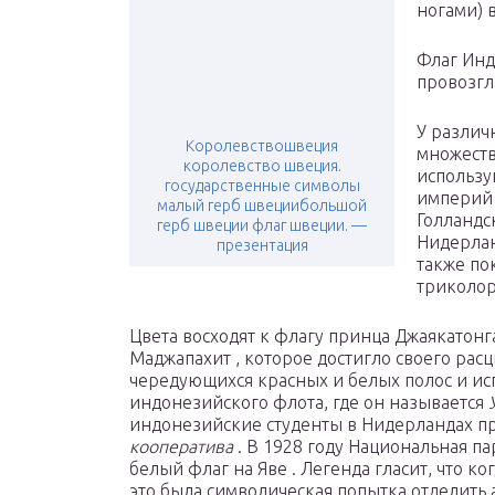
ногами) 
Флаг Инд
провозгл
У различ
Королевствошвеция
множеств
королевство швеция.
использу
государственные символы
империй 
малый герб швециибольшой
Голландс
герб швеции флаг швеции. —
Нидерлан
презентация
также по
триколор
Цвета восходят к флагу принца Джаякатонга
Маджапахит , которое достигло своего расц
чередующихся красных и белых полос и исп
индонезийского флота, где он называется
индонезийские студенты в Нидерландах п
кооператива
. В 1928 году Национальная п
белый флаг на Яве . Легенда гласит, что к
это была символическая попытка отделить