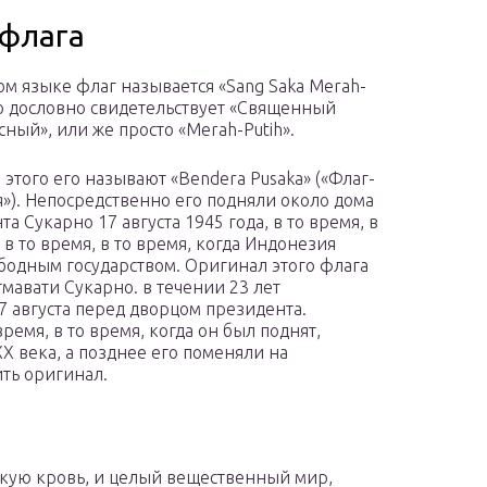
 флага
ом языке флаг называется «Sang Saka Merah-
что дословно свидетельствует «Священный
сный», или же просто «Merah-Putih».
 этого его называют «Bendera Pusaka» («Флаг-
»). Непосредственно его подняли около дома
а Сукарно 17 августа 1945 года, в то время, в
 в то время, в то время, когда Индонезия
ободным государством. Оригинал этого флага
мавати Сукарно. в течении 23 лет
7 августа перед дворцом президента.
время, в то время, когда он был поднят,
X века, а позднее его поменяли на
ить оригинал.
скую кровь, и целый вещественный мир,