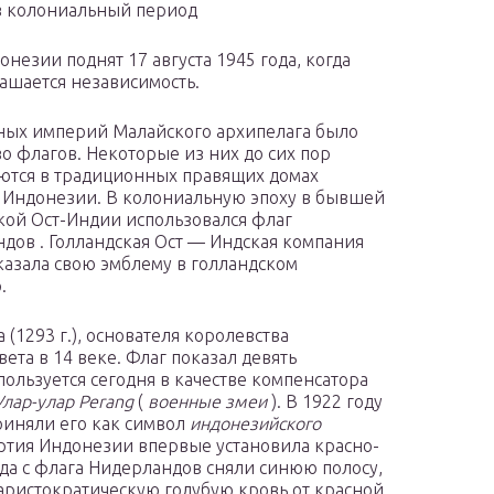
в колониальный период
онезии поднят 17 августа 1945 года, когда
ашается независимость.
ных империй Малайского архипелага было
о флагов. Некоторые из них до сих пор
ются в традиционных правящих домах
Индонезии. В колониальную эпоху в бывшей
кой Ост-Индии использовался флаг
дов . Голландская Ост — Индская компания
казала свою эмблему в голландском
.
 (1293 г.), основателя королевства
вета в 14 веке. Флаг показал девять
ользуется сегодня в качестве компенсатора
Улар-улар Perang
(
военные
змеи
). В 1922 году
риняли его как символ
индонезийского
артия Индонезии впервые установила красно-
огда с флага Нидерландов сняли синюю полосу,
 аристократическую голубую кровь от красной