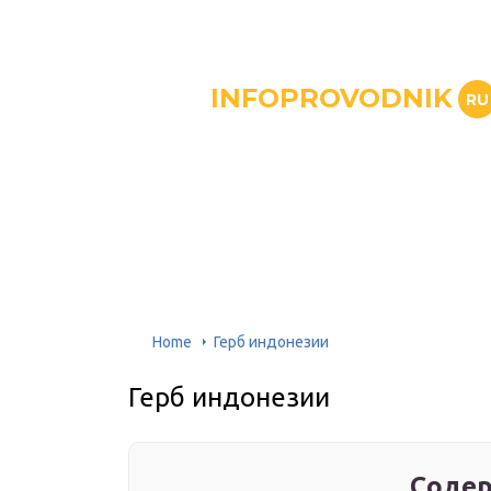
INFOPROVODNIK
RU
Home
Герб индонезии
Герб индонезии
Содер