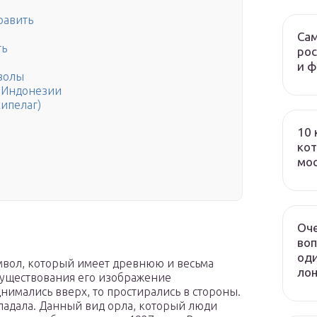
равить
Сам
ть
рос
и 
волы
 Индонезии
ипелаг)
10 
кот
мо
Оч
воп
оди
вол, который имеет древнюю и весьма
лон
 существования его изображение
днимались вверх, то простирались в стороны.
ропадала. Данный вид орла, который люди