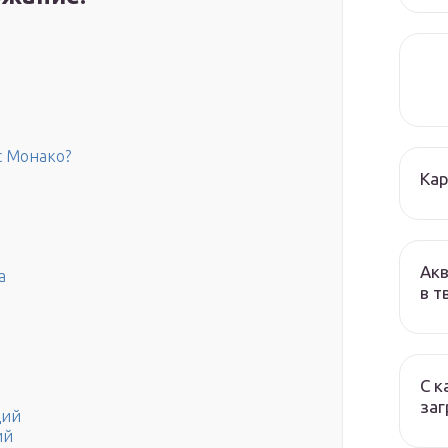
с Монако?
Кар
Акв
а
в т
С к
заг
ций
ий