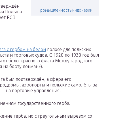
утверждён
Промышленность индонезии
ки Польша:
ует RGB
га с гербом на белой
полосе для польских
ств и торговых судов. С 1928 по 1938 год был
ия от бело-красного флага Международного
я на борту лоцман»).
ага был подтверждён, а сфера его
родромы, аэропорты и польские самолёты за
а — на портовые управления.
нениям государственного герба.
ение герба, но с треугольным вырезом со