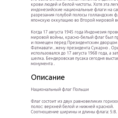
крови людей и белой чистоты. Хотя эта ле
индонезийские национальные флаги на са
разрезания голубой полосы голландских ф
японскую оккупацию во Второй мировой в
Когда 17 августа 1945 года Индонезия про
мировой войны, красно-белый флаг был пр
и помещен перед Президентским дворцом в
Фатмавати
,
жену
президента Сукарно . О
использовался до 17 августа 1968 года, а 
шелка. Бендеровская пусака сегодня выстав
монумента .
Описание
Национальный флаг Польши
Флаг состоит из двух равновеликих гориз
полос: верхней белой и нижней красной.
Соотношение ширины и длины флага: 5:8.