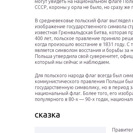
могут увидеть на национальном флаге Поль
СССР, короны у орла не было, но сразу же 
В средневековье польский флаг выглядел 
изображение государственного символа ст
известная Грюнвальдская битва, которая пр
400 лет, польское правление приняло реш
когда произошло восстание в 1831 году. С т
является символом восстания и борьбы за н
Польша утвердила свой суверенитет, офиц
который мы сейчас и наблюдаем.
Для польского народа флаг всегда был си
коммунистического правления Польши был
государственную символику, но в период з
национальный флаг. Более того, его изоб
популярного в 80-х — 90-х годах, национа
сказка
Правител