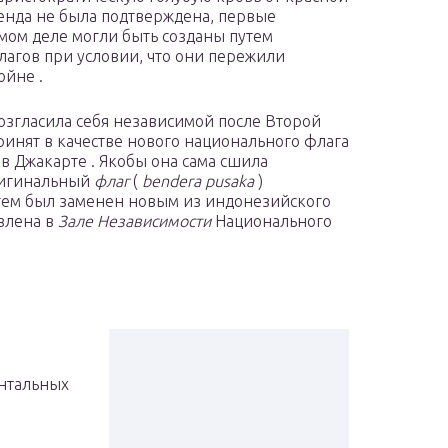
генда не была подтверждена, первые
мом деле могли быть созданы путем
лагов при условии, что они пережили
ойне .
возгласила себя независимой после Второй
инят в качестве нового национального флага
 Джакарте . Якобы она сама сшила
ригинальный
флаг
(
bendera pusaka
)
затем был заменен новым из индонезийского
лена ​​в
Зале Независимости
Национального
онтальных