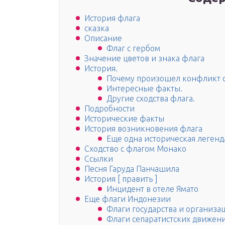
История флага
сказка
Описание
Флаг с гербом
Значение цветов и знака флага
История.
Почему произошел конфликт 
Интересные факты.
Другие сходства флага.
Подробности
Исторические факты
История возникновения флага
Еще одна историческая легенд
Сходство с флагом Монако
Ссылки
Песня Гаруда Панчашила
История [ править ]
Инцидент в отеле Ямато
Еще флаги Индонезии
Флаги государства и организа
Флаги сепаратистских движен