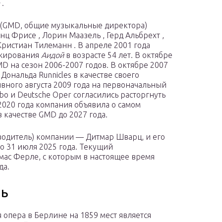
а
.
(GMD, общие музыкальные директора)
нц Фрисе , Лорин Маазель , Герд Альбрехт ,
Кристиан Тилеманн . В апреле 2001 года
ижирования
Аидой
в возрасте 54 лет. В октябре
D на сезон 2006-2007 годов. В октябре 2007
Дональда Runnicles в качестве своего
вного августа 2009 года на первоначальный
bo и Deutsche Oper согласились расторгнуть
 2020 года компания объявила о самом
 качестве GMD до 2027 года.
водитель) компании — Дитмар Шварц, и его
о 31 июля 2025 года. Текущий
ас Ферле, с которым в настоящее время
да.
ль
 опера в Берлине на 1859 мест является