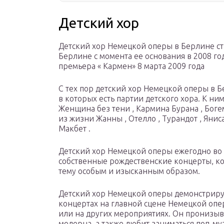
Детский хор
Детский хор Немецкой оперы в Берлине ст
Берлине с момента ее основания в 2008 го
премьера « Кармен» 8 марта 2009 года
С тех пор детский хор Немецкой оперы в Б
в которых есть партии детского хора. К ним
Женщина без тени , Кармина Бурана , Богема
из жизни Жанны , Отелло , Турандот , Янис
Макбет .
Детский хор Немецкой оперы ежегодно во 
собственные рождественские концерты, к
тему особым и изысканным образом.
Детский хор Немецкой оперы демонстрируе
концертах на главной сцене Немецкой оп
или на других мероприятиях. Он пронизыв
модерна, а также любит заниматься поп-му