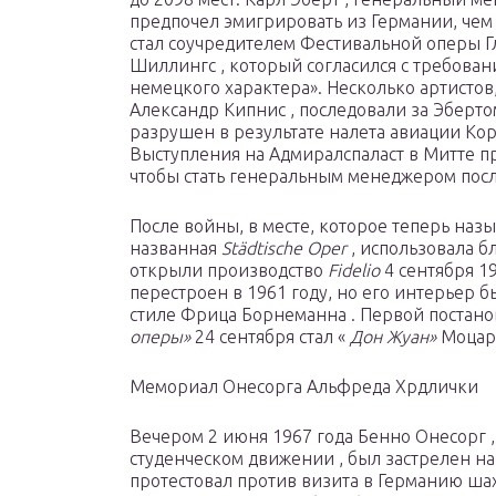
предпочел эмигрировать из Германии, чем 
стал соучредителем Фестивальной оперы Г
Шиллингс , который согласился с требова
немецкого характера». Несколько артистов
Александр Кипнис , последовали за Эберт
разрушен в результате
налета
авиации Кор
Выступления на
Адмиралспаласт
в Митте пр
чтобы стать генеральным менеджером пос
После войны, в месте, которое теперь наз
названная
Städtische Oper
, использовала б
открыли производство
Fidelio
4 сентября 1
перестроен в 1961 году, но его интерьер 
стиле Фрица Борнеманна . Первой постан
оперы»
24 сентября стал «
Дон Жуан»
Моцарт
Мемориал Онесорга Альфреда Хрдлички
Вечером 2 июня 1967 года Бенно Онесорг ,
студенческом движении , был застрелен на
протестовал против визита в Германию шах