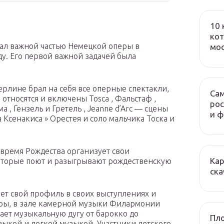
10 
кот
ал важной частью Немецкой оперы в
мо
ду. Его первой важной задачей была
ерлине брал на себя все оперные спектакли,
Сам
 относятся и включены Tosca , Фальстаф ,
рос
 , Гензель и Гретель , Jeanne d’Arc — сцены
и 
а Ксенакиса » Орестея и соло мальчика Тоска и
время Рождества организует свои
Кар
оторые поют и разыгрывают рождественскую
ска
т свой профиль в своих выступлениях и
еры, в зале камерной музыки Филармонии
ает музыкальную дугу от барокко до
Пло
зыкой и легкой музыкой. Участники детского