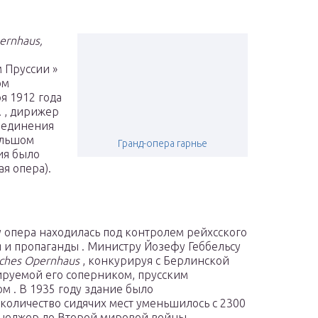
ernhaus,
 Пруссии »
ом
я 1912 года
.
, дирижер
соединения
ольшом
Гранд-опера гарнье
ия было
я опера).
ду опера находилась под контролем рейхсского
и пропаганды . Министру Йозефу Геббельсу
ches Opernhaus
, конкурируя с Берлинской
ируемой его соперником, прусским
 . В 1935 году здание было
количество сидячих мест уменьшилось с 2300
менеджер до Второй мировой войны,