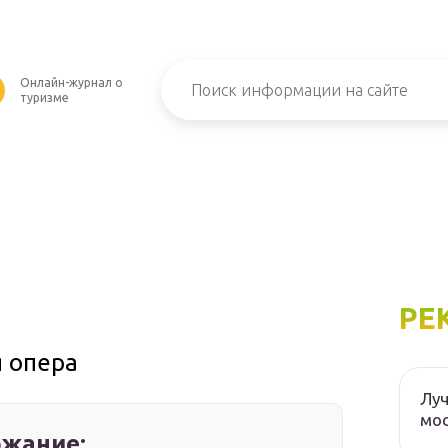
Онлайн-журнал о
туризме
РЕ
я опера
Луч
мос
жание: