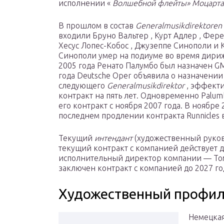
исполнении «
Волшебной флейты» Моцарт
В прошлом в состав
Generalmusikdirektoren
входили Бруно Вальтер , Курт Адлер , Фере
Хесус Лопес-Кобос , Джузеппе Синополи и 
Синополи умер на подиуме во время дир
2005 года Ренато Палумбо был назначен GM
года Deutsche Oper объявила о назначении 
следующего
Generalmusikdirektor
, эффекти
контракт на пять лет. Одновременно Palum
его контракт с ноября 2007 года. В ноябре
последнем продлении контракта Runnicles в
Текущий
интендант
(художественный руко
текущий контракт с компанией действует д
исполнительный директор компании — Том
заключен контракт с компанией до 2027 го
Художественный профи
Немецкая