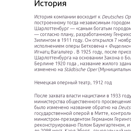
История
История компании восходит к
Deutsches Op
построенному тогда независимым городом
Шарлоттенбург — «самым богатым городом
— согласно плану, разработанному Генрих
Зилингом в 1911 году. Он открылся 7 ноябр
исполнением оперы Бетховена «
Фиделио»
Игнатц Вагальтер . В 1925 году, после при
Шарлоттенбурга на основании Закона о Б
Берлине 1920
года
, название жилого здан
изменено на
Städtische Oper
(Муниципальна
Немецкая оперный театр, 1912 год
После захвата власти нацистами в 1933 го
министерства общественного просвещения 
было изменено название обратно на
Deuts
государственной оперой в Митте, контрол
министром-президентом Германом Герингом
реконструировано Полом Баумгартеном, и 
до 2098 мест. Карл Эберт , генеральный 