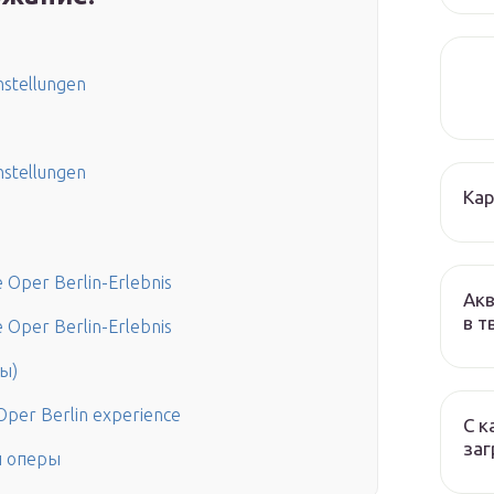
nstellungen
nstellungen
Кар
e Oper Berlin-Erlebnis
Акв
в т
e Oper Berlin-Erlebnis
ы)
 Oper Berlin experience
С к
заг
й оперы