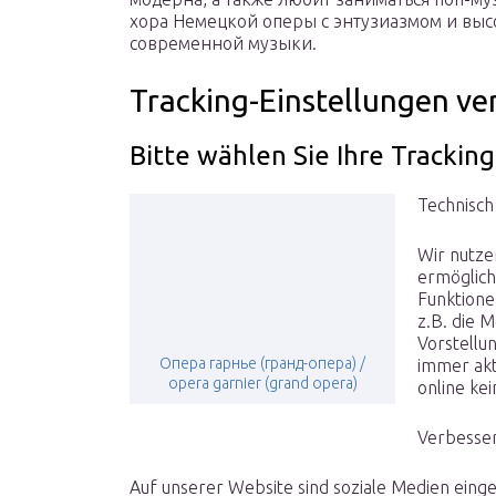
хора Немецкой оперы с энтузиазмом и выс
современной музыки.
Tracking-Einstellungen ve
Bitte wählen Sie Ihre Trackin
Technisch
Wir nutze
ermöglich
Funktione
z.B. die 
Vorstellu
Опера гарнье (гранд-опера) /
immer akt
opera garnier (grand opera)
online ke
Verbesse
Auf unserer Website sind soziale Medien eing