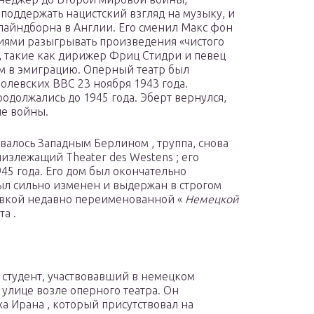
поддержать нацистский взгляд на музыку, и
лайндборна в Англии. Его сменил Макс фон
ниями разыгрывать произведения «чистого
, такие как дирижер Фриц Стидри и певец
ом в эмиграцию. Оперный театр был
олевских ВВС 23 ноября 1943 года.
одолжались до 1945 года. Эберт вернулся,
ле войны.
ывалось Западным Берлином , труппа, снова
лизлежащий Theater des Westens ; его
945 года. Его дом был окончательно
был сильно изменен и выдержан в строгом
овкой недавно переименованной «
Немецкой
а .
 студент, участвовавший в немецком
 улице возле оперного театра. Он
а Ирана , который присутствовал на