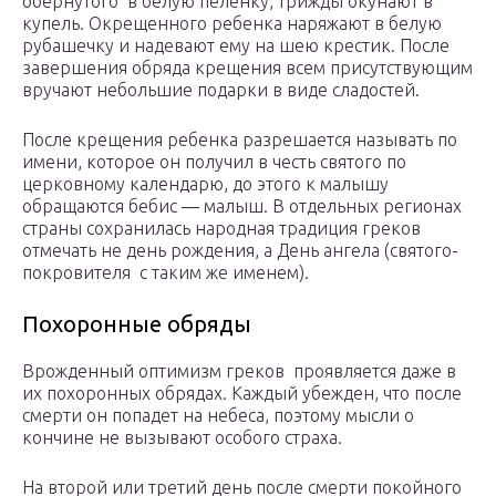
обернутого в белую пеленку, трижды окунают в
купель. Окрещенного ребенка наряжают в белую
рубашечку и надевают ему на шею крестик. После
завершения обряда крещения всем присутствующим
вручают небольшие подарки в виде сладостей.
После крещения ребенка разрешается называть по
имени, которое он получил в честь святого по
церковному календарю, до этого к малышу
обращаются бебис ― малыш. В отдельных регионах
страны сохранилась народная традиция греков
отмечать не день рождения, а День ангела (святого-
покровителя с таким же именем).
Похоронные обряды
Врожденный оптимизм греков проявляется даже в
их похоронных обрядах. Каждый убежден, что после
смерти он попадет на небеса, поэтому мысли о
кончине не вызывают особого страха.
На второй или третий день после смерти покойного