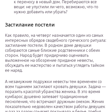
к переносу в новый дом. Перебираются все
вещи: не упустили ли чего, возможно, что-то
нужно добавить или убрать?
Застилание постели
Как правило, на четверг назначается один из самых
интересных обрядов свадебного греческого ритуала:
застилание постели. В родном доме девушки
собираются самые близкие родственники с обеих
сторон. Народ будет придирчиво оценивать
выложенное на обозрение приданое невесты,
обсуждать ее мастерство и пытаться углядеть тайком
ее наряд.
А незамужние подружки невесты тем временем со
всем тщанием застилают кровать девушки. Задача —
поразить красотой убранства жениха. В это время
кумбарос душевно запевает традиционные
песнопения, что встречают дружным смехом. Жених
показательно недоволен качеством работы девушек
и раз за разом срывает покрывала и белье, требуя