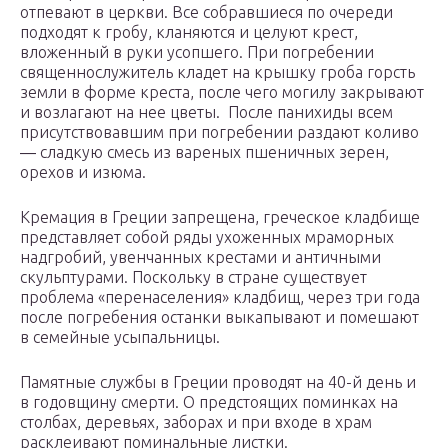
отпевают в церкви. Все собравшиеся по очереди
подходят к гробу, кланяются и целуют крест,
вложенный в руки усопшего. При погребении
священнослужитель кладет на крышку гроба горсть
земли в форме креста, после чего могилу закрывают
и возлагают на нее цветы. После панихиды всем
присутствовавшим при погребении раздают коливо
― сладкую смесь из вареных пшеничных зерен,
орехов и изюма.
Кремация в Греции запрещена, греческое кладбище
представляет собой ряды ухоженных мраморных
надгробий, увенчанных крестами и античными
скульптурами. Поскольку в стране существует
проблема «перенаселения» кладбищ, через три года
после погребения останки выкапывают и помешают
в семейные усыпальницы.
Памятные службы в Греции проводят на 40-й день и
в годовщину смерти. О предстоящих поминках на
столбах, деревьях, заборах и при входе в храм
расклеивают поминальные листки.