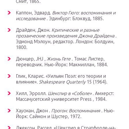
Смит, 1865.
Каппон, Эдвард.
Виктор Гюго: воспоминания и
исследование
. Эдинбург: Блэквуд, 1885.
Драйден, Джон.
Критические и разные
прозаические произведения Джона Драйдена
.
Эдмонд Мэлоун, редактор. Лондон: Болдуин,
1800.
Дюнцер, JHJ ,
Жизнь Гете
. Томас Листер,
переводчик. Нью-Йорк: Макмиллан, 1884.
Глик, Кларис. «Уильям Поэл: его теории и
влияние».
Shakespeare Quarterly
15 (1964).
Хилл, Эрролл.
Шекспир в «Соболе»
. Амхерст:
Массачусетский университет Press , 1984.
Хаусман, Джон .
Прогон: Воспоминания
. Нью-
Йорк: Саймон и Шустер, 1972.
Джексон, Рассел. «Шекспир в Стратфорде-на-