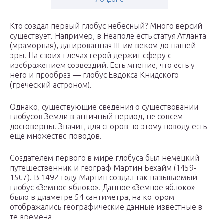
Кто создал первый глобус небесный? Много версий
существует. Например, в Неаполе есть статуя Атланта
(мраморная), датированная III-им веком до нашей
эры. На своих плечах герой держит сферу с
изображением созвездий. Есть мнение, что есть у
него и прообраз — глобус Евдокса Книдского
(греческий астроном).
Однако, существующие сведения о существовании
глобусов Земли в античный период, не совсем
достоверны. Значит, для споров по этому поводу есть
еще множество поводов.
Создателем первого в мире глобуса был немецкий
путешественник и географ Мартин Бехайм (1459-
1507). В 1492 году Мартин создал так называемый
глобус «Земное яблоко». Данное «Земное яблоко»
было в диаметре 54 сантиметра, на котором
отображались географические данные известные в
те времена.