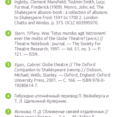
Ingleby, Clement Mansfield; Toulmin Smith, Lucy;
Furnival, Frederick (1909). Monro, John, ed. The
Shakespere allusion-book : a collection of allusions
to Shakespere from 1591 to 1700 2. London:
Chatto and Windus. p. 373. OCLC 603995070.
Stern, Tiffany.
Was ‘Totus mundus agit histrionem’
ever the motto of the Globe Theatre? (англ.) //
Theatre Notebook : journal. — The Society for
Theatre Research, 1997. — Vol. 51, no. 3. — P.
121. — ISSN .
Egan,, Gabriel.
Globe theatre // The Oxford
Companion to Shakespeare (неопр.) / Dobson,
Michael; Wells, Stanley. — Oxford, England: Oxford
University Press, 2001. — С. 166. — ISBN 978-0-
19280614-7.
Гибридно-уточнённый перевод П. Вейнберга и
Т. Л. Щепкиной-Куперник.
Волкова, П. Д.
Сближенье связей отдаленных //
Мост через бездну. — 1-е. —
М.
: Зебра Е,