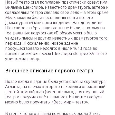
Новый театр стал популярен практически сразу: имя
Вильяма Шекспира, известного драматурга, актёра и
совладельца театра сделало своё дело – в этом храме
Мельпомены были поставлены почти все его
драматургические произведения. На одном лишь
Шекспире актёры зациклены не были, а потому на
театральных подмостках «Глобуса» можно было
увидеть пьесы и других известных драматургов того
периода. К сожалению, новое здание
просуществовало недолго: в июле 1613 года во
время премьеры пьесы Шекспира «Генрих XVIII» его
уничтожил пожар.
Внешнее описание первого театра
Возле входа в здание была установлена скульптура
Атланта, на плечах которого находился опоясанный
лентой земной шар (именно благодаря ему новый
театр и получил своё название). На ленте глобуса
можно было прочитать: «Весь мир – театр».
В стенах нового здания помещалось около 3 тыс.