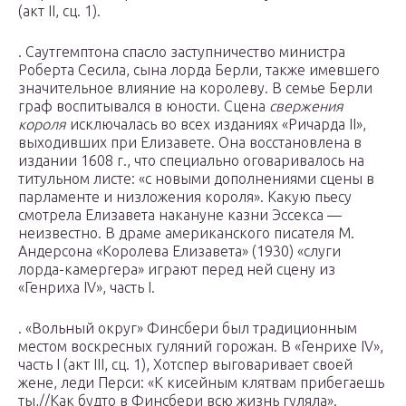
(акт II, сц. 1).
. Саутгемптона спасло заступничество министра
Роберта Сесила, сына лорда Берли, также имевшего
значительное влияние на королеву. В семье Берли
граф воспитывался в юности. Сцена
свержения
короля
исключалась во всех изданиях «Ричарда II»,
выходивших при Елизавете. Она восстановлена в
издании 1608 г., что специально оговаривалось на
титульном листе: «с новыми дополнениями сцены в
парламенте и низложения короля». Какую пьесу
смотрела Елизавета накануне казни Эссекса —
неизвестно. В драме американского писателя М.
Андерсона «Королева Елизавета» (1930) «слуги
лорда-камергера» играют перед ней сцену из
«Генриха IV», часть I.
. «Вольный округ» Финсбери был традиционным
местом воскресных гуляний горожан. В «Генрихе IV»,
часть I (акт III, сц. 1), Хотспер выговаривает своей
жене, леди Перси: «К кисейным клятвам прибегаешь
ты,//Как будто в Финсбери всю жизнь гуляла».