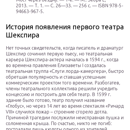
2013. — Т. 1. — С. 26—33. — 256 с. — ISBN 978-5-
94663-967-5.
История появления первого театра
Шекспира
Нет точных свидетельств, когда писатель и драматург
Шекспир сочинил первую пьесу, но театральная
карьера Шекспира-актера началась в 1594 г., когда
во времена правления Елизаветы I создалась
театральная труппа «Слуги лорда-камергера», быстро
обретшая популярность и ставшая успешным
коммерческим проектом того времени. Разбогатев,
члены театрального коллектива решили учредить
концессию и построить для себя театр. В 1599 г.
здание было готово, театр получил название
«Глобус», но через 14 лет во время спектакля «Ричард
VIII» случился пожар – строение сгорело дотла.
Причиной трагедии послужили неисправная пушка и
соломенная крыша. По счастью, никто не погиб:
пострадали лишь кюлоты одного из зрителей,