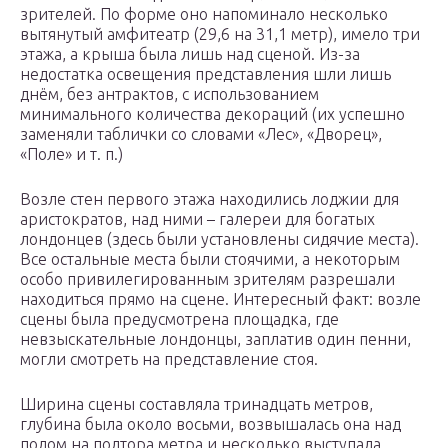
зрителей. По форме оно напоминало несколько
вытянутый амфитеатр (29,6 на 31,1 метр), имело три
этажа, а крыша была лишь над сценой. Из-за
недостатка освещения представления шли лишь
днём, без антрактов, с использованием
минимального количества декораций (их успешно
заменяли таблички со словами «Лес», «Дворец»,
«Поле» и т. п.)
Возле стен первого этажа находились лоджии для
аристократов, над ними – галереи для богатых
лондонцев (здесь были установлены сидячие места).
Все остальные места были стоячими, а некоторым
особо привилегированным зрителям разрешали
находиться прямо на сцене. Интересный факт: возле
сцены была предусмотрена площадка, где
невзыскательные лондонцы, заплатив один пенни,
могли смотреть на представление стоя.
Ширина сцены составляла тринадцать метров,
глубина была около восьми, возвышалась она над
полом на полтора метра и несколько выступала