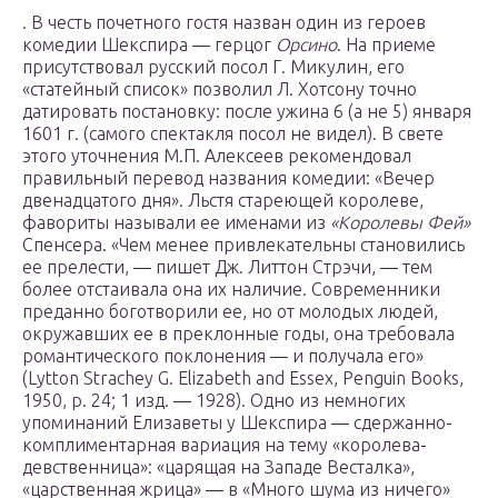
. В честь почетного гостя назван один из героев
комедии Шекспира — герцог
Орсино
. На приеме
присутствовал русский посол Г. Микулин, его
«статейный список» позволил Л. Хотсону точно
датировать постановку: после ужина 6 (а не 5) января
1601 г. (самого спектакля посол не видел). В свете
этого уточнения М.П. Алексеев рекомендовал
правильный перевод названия комедии: «Вечер
двенадцатого дня». Льстя стареющей королеве,
фавориты называли ее именами из
«Королевы Фей»
Спенсера. «Чем менее привлекательны становились
ее прелести, — пишет Дж. Литтон Стрэчи, — тем
более отстаивала она их наличие. Современники
преданно боготворили ее, но от молодых людей,
окружавших ее в преклонные годы, она требовала
романтического поклонения — и получала его»
(Lytton Strachey G. Elizabeth and Essex, Penguin Books,
1950, p. 24; 1 изд. — 1928). Одно из немногих
упоминаний Елизаветы у Шекспира — сдержанно-
комплиментарная вариация на тему «королева-
девственница»: «царящая на Западе Весталка»,
«царственная жрица» — в «Много шума из ничего»