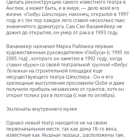
сделать реконструкцию самого известного театра в
Англии, а может быть, и в мире, — дело всей его
жизни.
«Глобус Шекспира»,
наконец, открылся в 1997
году и с тех пор каждое лето ставил несколько пьес
знаменитого драматурга. Сам Сэм Ванамейкер не
дожил до открытия, он умер от рака в 1993 году.
Ванамакер назначил Марка Райланса первым
художественным руководителем «Глобуса» (с 1995 по
2005 год) , которого он заметил в 1992 году, когда
ставил
«Бурю»
со своей театральной
труппой «Фебус
Тележка»
на строительной площадке еще
несуществующего театра Шекспира . Он и его
зрелищные выступления прославили Globe и даже
получили прибыль независимо от грантов, хотя он
открыт только раз в полгода (с мая по октябрь).
Экспонаты внутреннего музея
Однако новый театр находится не на своем
первоначальном месте, так как дома 18-го века,
известные как
Якорная терраса
, расположены там,