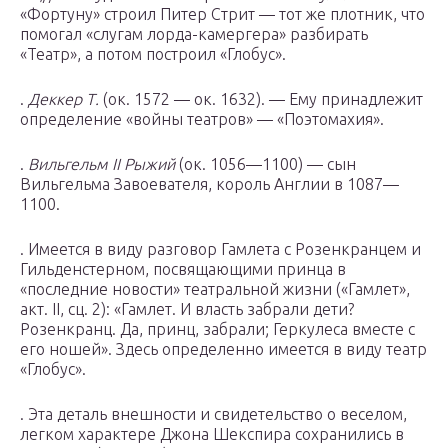
«Фортуну» строил Питер Стрит — тот же плотник, что
помогал «слугам лорда-камергера» разбирать
«Театр», а потом построил «Глобус».
.
Деккер Т.
(ок. 1572 — ок. 1632). — Ему принадлежит
определение «войны театров» — «Поэтомахия».
.
Вильгельм II Рыжий
(ок. 1056—1100) — сын
Вильгельма Завоевателя, король Англии в 1087—
1100.
. Имеется в виду разговор Гамлета с Розенкранцем и
Гильденстерном, посвящающими принца в
«последние новости» театральной жизни («Гамлет»,
акт. II, сц. 2): «Гамлет. И власть забрали дети?
Розенкранц. Да, принц, забрали; Геркулеса вместе с
его ношей». Здесь определенно имеется в виду театр
«Глобус».
. Эта деталь внешности и свидетельство о веселом,
легком характере Джона Шекспира сохранились в