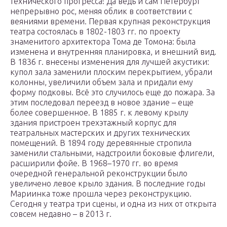
технического прогресса! Да ведь и сам Петербург
непрерывно рос, меняя облик в соответствии с
веяниями времени. Первая крупная реконструкция
театра состоялась в 1802-1803 гг. по проекту
знаменитого архитектора Тома де Томона: была
изменена и внутренняя планировка, и внешний вид.
В 1836 г. внесены изменения для лучшей акустики:
купол зала заменили плоским перекрытием, убрали
колонны, увеличили объем зала и придали ему
форму подковы. Всё это случилось еще до пожара. За
этим последовал переезд в новое здание – еще
более совершенное. В 1885 г. к левому крылу
здания пристроен трехэтажный корпус для
театральных мастерских и других технических
помещений. В 1894 году деревянные стропила
заменили стальными, надстроили боковые флигели,
расширили фойе. В 1968–1970 гг. во время
очередной генеральной реконструкции было
увеличено левое крыло здания. В последние годы
Мариинка тоже прошла через реконструкцию.
Сегодня у театра три сцены, и одна из них от открыта
совсем недавно – в 2013 г.