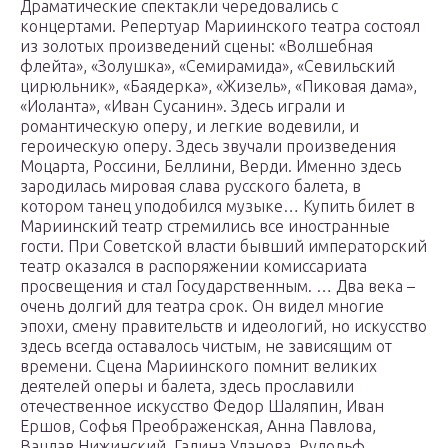
Драматические спектакли чередовались с
концертами. Репертуар Мариинского театра состоял
из золотых произведений сцены: «Волшебная
флейта», «Золушка», «Семирамида», «Севильский
цирюльник», «Баядерка», «Жизель», «Пиковая дама»,
«Иоланта», «Иван Сусанин». Здесь играли и
романтическую оперу, и легкие водевили, и
героическую оперу. Здесь звучали произведения
Моцарта, Россини, Беллини, Верди. Именно здесь
зародилась мировая слава русского балета, в
котором танец уподобился музыке… Купить билет в
Мариинский театр стремились все иностранные
гости. При Советской власти бывший императорский
театр оказался в распоряжении комиссариата
просвещения и стал Государственным. … Два века –
очень долгий для театра срок. Он видел многие
эпохи, смену правительств и идеологий, но искусство
здесь всегда оставалось чистым, не зависящим от
времени. Сцена Мариинского помнит великих
деятелей оперы и балета, здесь прославили
отечественное искусство Федор Шаляпин, Иван
Ершов, Софья Преображенская, Анна Павлова,
Вацлав Нижинский, Галина Уланова, Рудольф