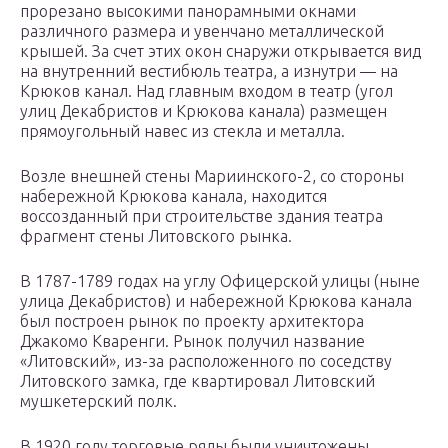
прорезано высокими панорамными окнами
различного размера и увенчано металлической
крышей. За счет этих окон снаружи открывается вид
на внутренний вестибюль театра, а изнутри — на
Крюков канал. Над главным входом в театр (угол
улиц Декабристов и Крюкова канала) размещен
прямоугольный навес из стекла и металла.
Возле внешней стены Мариинского-2, со стороны
набережной Крюкова канала, находится
воссозданный при строительстве здания театра
фрагмент стены Литовского рынка.
В 1787-1789 годах на углу Офицерской улицы (ныне
улица Декабристов) и набережной Крюкова канала
был построен рынок по проекту архитектора
Джакомо Кваренги. Рынок получил название
«Литовский», из-за расположенного по соседству
Литовского замка, где квартировал Литовский
мушкетерский полк.
В 1920 году торговые ряды были уничтожены