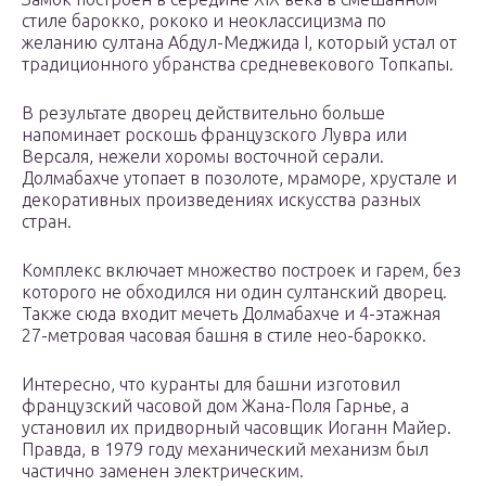
стиле барокко, рококо и неоклассицизма по
желанию султана Абдул-Меджида I, который устал от
традиционного убранства средневекового Топкапы.
В результате дворец действительно больше
напоминает роскошь французского Лувра или
Версаля, нежели хоромы восточной серали.
Долмабахче утопает в позолоте, мраморе, хрустале и
декоративных произведениях искусства разных
стран.
Комплекс включает множество построек и гарем, без
которого не обходился ни один султанский дворец.
Также сюда входит мечеть Долмабахче и 4-этажная
27-метровая часовая башня в стиле нео-барокко.
Интересно, что куранты для башни изготовил
французский часовой дом Жана-Поля Гарнье, а
установил их придворный часовщик Иоганн Майер.
Правда, в 1979 году механический механизм был
частично заменен электрическим.