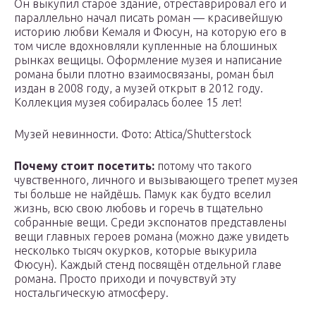
Он выкупил старое здание, отреставрировал его и
параллельно начал писать роман — красивейшую
историю любви Кемаля и Фюсун, на которую его в
том числе вдохновляли купленные на блошиных
рынках вещицы. Оформление музея и написание
романа были плотно взаимосвязаны, роман был
издан в 2008 году, а музей открыт в 2012 году.
Коллекция музея собиралась более 15 лет!
Музей невинности.
Фото: Attica/Shutterstock
Почему стоит посетить:
потому что такого
чувственного, личного и вызывающего трепет музея
ты больше не найдёшь. Памук как будто вселил
жизнь, всю свою любовь и горечь в тщательно
собранные вещи. Среди экспонатов представлены
вещи главных героев романа (можно даже увидеть
несколько тысяч окурков, которые выкурила
Фюсун). Каждый стенд посвящён отдельной главе
романа. Просто приходи и почувствуй эту
ностальгическую атмосферу.