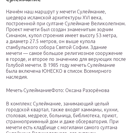
Начнём наш маршрут у мечети Сулеймание,
шедевра исламской архитектуры XVI века,
построенной при султане Сулеймане Великолепном.
Проект мечети был создан знаменитым зодчим
Синаном, купол строения имеет высоту 53 метра,
а диаметр 27.5 метров, он выше купола
стамбульского собора Святой Софии. Здание
мечети — самое большое религиозное сооружение
в городе, и второе по значению для верующих после
Голубой мечети. В 1985 году мечеть Сулеймание
была включена ЮНЕСКО в список Всемирного
наследия.
Мечеть СулейманиеФото: Оксана Разорёнова
В комплекс Сулеймание, занимающий целый
городской квартал, также входят хаммамы, кухни,
столовая, медресе, больница, библиотека, приют,
странноприимный дом и даже обсерватория. При
мечети есть кладбище с могилами самого султана