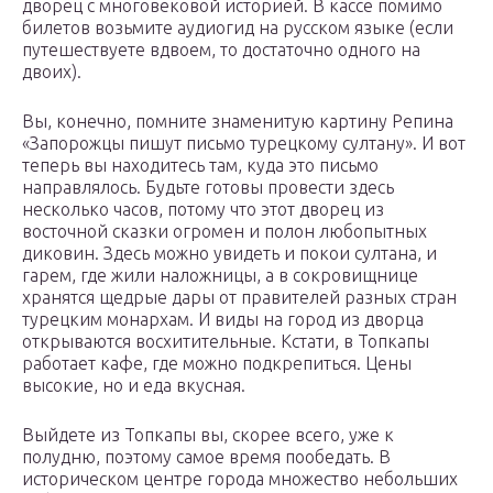
дворец с многовековой историей. В кассе помимо
билетов возьмите аудиогид на русском языке (если
путешествуете вдвоем, то достаточно одного на
двоих).
Вы, конечно, помните знаменитую картину Репина
«Запорожцы пишут письмо турецкому султану». И вот
теперь вы находитесь там, куда это письмо
направлялось. Будьте готовы провести здесь
несколько часов, потому что этот дворец из
восточной сказки огромен и полон любопытных
диковин. Здесь можно увидеть и покои султана, и
гарем, где жили наложницы, а в сокровищнице
хранятся щедрые дары от правителей разных стран
турецким монархам. И виды на город из дворца
открываются восхитительные. Кстати, в Топкапы
работает кафе, где можно подкрепиться. Цены
высокие, но и еда вкусная.
Выйдете из Топкапы вы, скорее всего, уже к
полудню, поэтому самое время пообедать. В
историческом центре города множество небольших