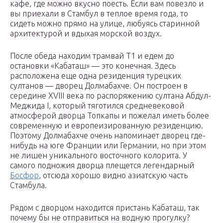
кафе, где можно вкусно поесть. Если вам повезло и
вы приехали в Стамбул в теплое время года, то
сидеть можно прямо на улице, любуясь старинной
архитектурой и вдыхая морской воздух.
После обеда находим трамвай Т1 и едем до
остановки «Кабаташ» — это конечная. Здесь
расположена еще одна резиденция турецких
султанов — дворец Долмабахче. Он построен в
середине XVIII века по распоряжению султана Абдул-
Меджида I, который тяготился средневековой
атмосферой дворца Топкапы и пожелал иметь более
современную и европеизированную резиденцию.
Поэтому Долмабахче очень напоминает дворец где-
нибудь на юге Франции или Германии, но при этом
не лишен уникального восточного колорита. У
самого подножия дворца плещется легендарный
Босфор
, отсюда хорошо видно азиатскую часть
Стамбула.
Рядом с дворцом находится пристань Кабаташ, так
почему бы не отправиться на водную прогулку?