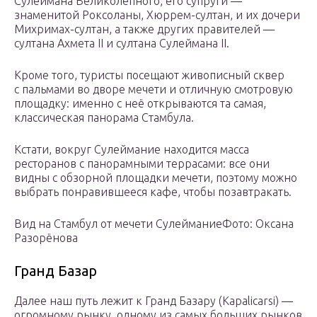
Сулеймана Великолепного, его супруги —
знаменитой Роксоланы, Хюррем-султан, и их дочери
Михримах-султан, а также других правителей —
султана Ахмета II и султана Сулеймана II.
Кроме того, туристы посещают живописный сквер
с пальмами во дворе мечети и отличную смотровую
площадку: именно с неё открываются та самая,
классическая панорама Стамбула.
Кстати, вокруг Сулеймание находится масса
ресторанов с панорамными террасами: все они
видны с обзорной площадки мечети, поэтому можно
выбрать понравившееся кафе, чтобы позавтракать.
Вид на Стамбул от мечети СулейманиеФото: Оксана
Разорёнова
Гранд Базар
Далее наш путь лежит к Гранд Базару (Kapalicarsi) —
огромному рынку, одному из самых больших рынков