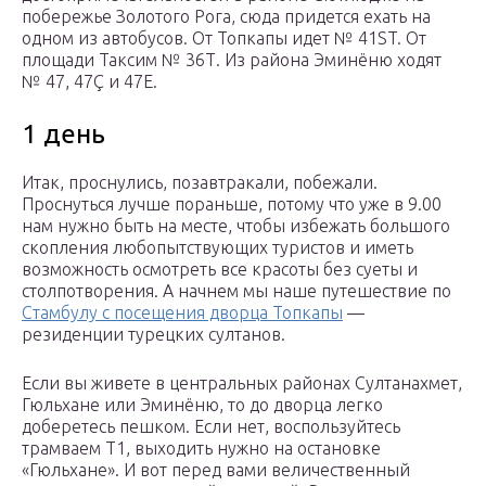
побережье Золотого Рога, сюда придется ехать на
одном из автобусов. От Топкапы идет № 41ST. От
площади Таксим № 36Т. Из района Эминёню ходят
№ 47, 47Ç и 47Е.
1 день
Итак, проснулись, позавтракали, побежали.
Проснуться лучше пораньше, потому что уже в 9.00
нам нужно быть на месте, чтобы избежать большого
скопления любопытствующих туристов и иметь
возможность осмотреть все красоты без суеты и
столпотворения. А начнем мы наше путешествие по
Стамбулу с посещения дворца Топкапы
—
резиденции турецких султанов.
Если вы живете в центральных районах Султанахмет,
Гюльхане или Эминёню, то до дворца легко
доберетесь пешком. Если нет, воспользуйтесь
трамваем Т1, выходить нужно на остановке
«Гюльхане». И вот перед вами величественный