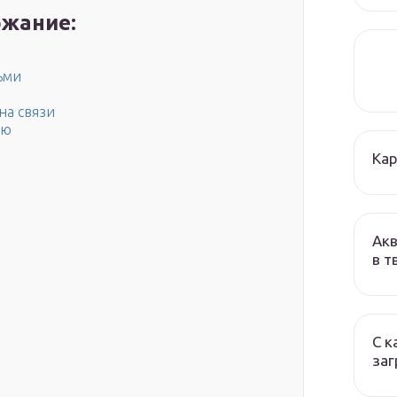
жание:
ьми
на связи
ью
Кар
Акв
в т
С к
заг