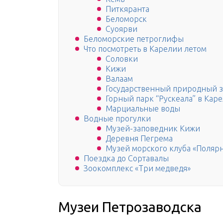
Питкяранта
Беломорск
Суоярви
Беломорские петроглифы
Что посмотреть в Карелии летом
Соловки
Кижи
Валаам
Государственный природный з
Горный парк “Рускеала” в Кар
Марциальные воды
Водные прогулки
Музей-заповедник Кижи
Деревня Пегрема
Музей морского клуба «Поляр
Поездка до Сортавалы
Зоокомплекс «Три медведя»
Музеи Петрозаводска