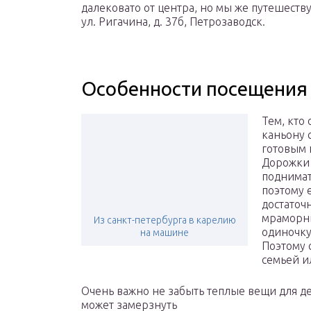
далековато от центра, но мы же путешеств
ул. Ригачина, д. 37б, Петрозаводск.
Особенности посещения 
Тем, кто
каньону 
готовым к
Дорожки 
поднимать
поэтому 
достаточ
мраморны
Из санкт-петербурга в карелию
одиночку
на машине
Поэтому 
семьей и
Очень важно не забыть теплые вещи для д
может замерзнуть