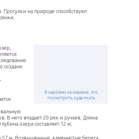
ки. Прогулки на природе способствуют
оянки.
озер,
еляется
сследования
о создано
,
В карелию на машине: что
посмотреть, куда ехать
яется
овальную
в. В него впадает 20 рек и ручьев. Длина
глубина озера составляет 12 м.
ке 57 м. Возвышенные, каменистые берега