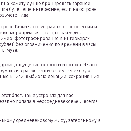
т на комету лучше бронировать заранее.
дка будет еще интереснее, если на острове
озьмете гида.
строве Кижи часто устраивают фотосессии и
вые мероприятия. Это платная услуга.
имер, фотографирование в интерьерах —
рублей без ограничения по времени в часы
ты музея.
райв, ощущение скорости и потока. Я часто
огружаюсь в размеренную средневековую
жные книги, выбираю локации, сохранившие
этот блог. Так я устроила для вас
езапно попала в неосредневековье и всегда
енькому средневековому миру, затерянному в