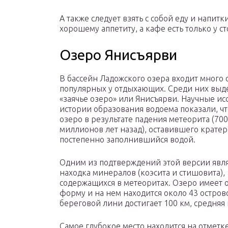
А также следует взять с собой еду и напит
хорошему аппетиту, а кафе есть только у ст
Озеро Янисъярви
В бассейн Ладожского озера входит много 
популярных у отдыхающих. Среди них выд
«заячье озеро» или Янисъярви. Научные и
истории образования водоема показали, чт
озеро в результате падения метеорита (700
миллионов лет назад), оставившего кратер
постепенно заполнившийся водой.
Одним из подтверждений этой версии явл
находка минералов (коэсита и стишовита),
содержащихся в метеоритах. Озеро имеет 
форму и на нем находится около 43 острово
береговой лини достигает 100 км, средняя 
Самое глубокое место находится на отмет