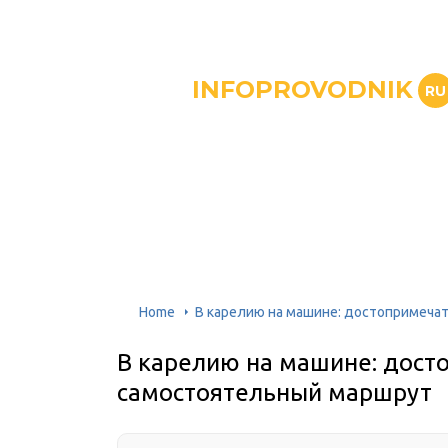
INFOPROVODNIK
RU
Home
В карелию на машине: достопримеча
В карелию на машине: дост
самостоятельный маршрут