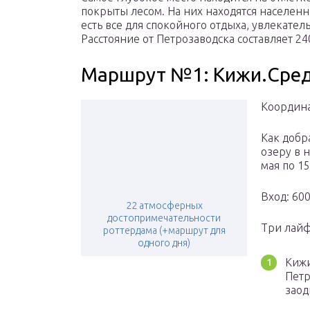
покрыты лесом. На них находятся населенн
есть все для спокойного отдыха, увлекател
Расстояние от Петрозаводска составляет 24
Маршрут №1: Кижи.Сред
Координа
Как добр
озеру в 
мая по 15
Вход: 60
22 атмосферных
достопримечательности
Три лайф
роттердама (+маршрут для
одного дня)
Кижи
Петр
заод