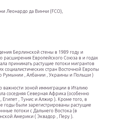
и Леонардо да Винчи (FCO),
дения Берлинской стены в 1989 году и
о расширения Европейского Союза в и годах
тала принимать растущие потоки мигрантов
х социалистических стран Восточной Европы
о Румынии , Албании , Украины и Польши )
о важности зоной иммиграции в Италию
ыла соседняя Северная Африка (особенно
 Египет , Тунис и Алжир ). Кроме того, в
е годы были зарегистрированы растущие
нные потоки с Дальнего Востока (в
нской Америки ( Эквадор , Перу ).