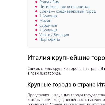
Roma / Рим
Питильяно, где остановиться
Сиена — средневековый город
7 Болонья
Милан
Сардиния
7 Болонья
Venice / Венеция
Портофино
Италия крупнейшие горо
Список самых крупных городов в стране
И
в границах города.
Крупные города в стране Ит
Представлены крупные города государства 
которые они входят, численность населени
государство
Италия
, также может присутств