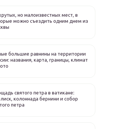
крутых, но малоизвестных мест, в
орые можно съездить одним днем из
сквы
ые большие равнины на территории
сии: названия, карта, границы, климат
фото
щадь святого петра в ватикане:
лиск, колоннада бернини и собор
того петра