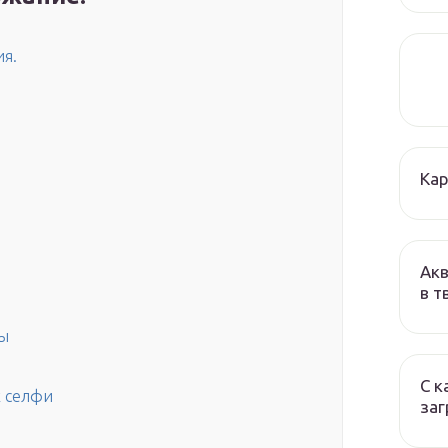
ия.
Кар
Акв
в т
ты
С к
х селфи
заг