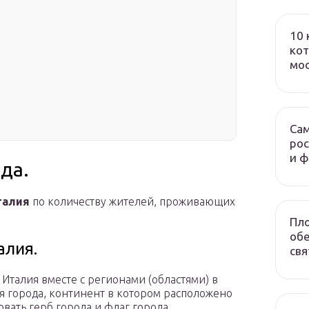
10 
кот
мо
Сам
рос
и 
да.
талия
по количеству жителей, проживающих
Пло
обе
алия.
свя
Италия вместе с регионами (областями) в
я города, континент в котором расположено
овать герб города и флаг города.