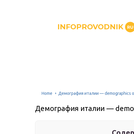
INFOPROVODNIK
RU
Home
Демография италии — demographics of 
Демография италии — demogr
Содер