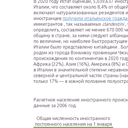
В 2020 году Истат оценкам, 5,039,637 ино
Италии, что составляет около 8,4% от общ
включают натурализованных резидентов и
иностранцев
получили итальянское гражда
иммигрантов , так называемых
clandestini
,
определить, составляет не менее 670 000
общину в стране, за ними следуют албанцы 
по величине, но наиболее быстрорастущее
Италии было представлено китайцами . Бо
родом из города Вэньчжоу провинции Чжэц
происхождения по континентам в 2020 год
Африка (22%), Азия (16%), Америка (8%) и
в Италии в значительной степени неравн
северной и центральной частях страны (на
только 17% — в южной половине полуостро
Расчетное население иностранного происх
данные за 2006 год.
Общая численность иностранного
постоянного населения на 1 января