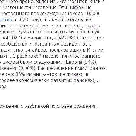
странного происхождения иммигрантов жили в
ей численности населения. Эти цифры не
ностранного происхождения (около 100000
нство
в 2020 году), а также нелегальных
 численность которых, как считается, трудно
 человек. Румыны составляли самую большую
(441 027) и марокканцы (422 980). Четвертое
 сообщество иностранных резидентов в
льшинство китайцев, проживающих в Италии,
зян . С разбивкой населения иностранного
у цифры были следующими: Европа (54%),
 Океания (0,06%). Распределение иммигрантов
омерно: 83% иммигрантов проживают в
иболее экономически развитых районах), и
ва.
ождения с разбивкой по стране рождения,