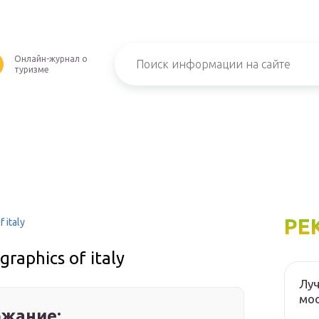
Онлайн-журнал о
туризме
РЕ
italy
aphics of italy
Луч
мос
жание: