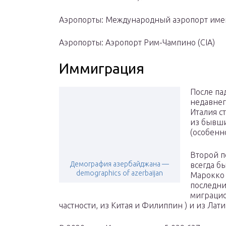
Аэропорты: Международный аэропорт имен
Аэропорты: Аэропорт Рим-Чампино (CIA)
Иммиграция
После па
недавнег
Италия с
из бывши
(особенн
Второй п
Демография азербайджана —
всегда б
demographics of azerbaijan
Марокко ,
последни
миграцио
частности, из Китая и Филиппин ) и из Лати