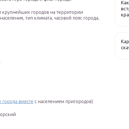
Как
вст
и крупнейших городов на территории
кра
аселения, тип климата, часовой пояс города,
Кар
ска
к
 города вместе
с населением пригородов)
морский