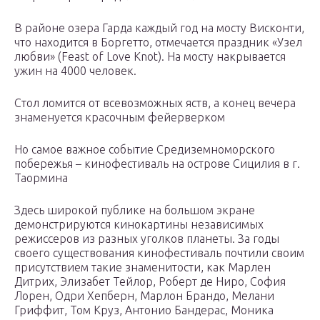
В районе озера Гарда каждый год на мосту Висконти,
что находится в Боргетто, отмечается праздник «Узел
любви» (Feast of Love Knot). На мосту накрывается
ужин на 4000 человек.
Стол ломится от всевозможных яств, а конец вечера
знаменуется красочным фейерверком
Но самое важное событие Средиземноморского
побережья – кинофестиваль на острове Сицилия в г.
Таормина
Здесь широкой публике на большом экране
демонстрируются кинокартины независимых
режиссеров из разных уголков планеты. За годы
своего существования кинофестиваль почтили своим
присутствием такие знаменитости, как Марлен
Дитрих, Элизабет Тейлор, Роберт де Ниро, София
Лорен, Одри Хепберн, Марлон Брандо, Мелани
Гриффит, Том Круз, Антонио Бандерас, Моника