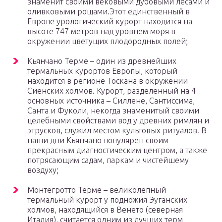
знаменит своими вековыми дубовыми лесами и
оливковыми рощами.Этот единственный в
Европе урологический курорт находится на
высоте 747 метров над уровнем моря в
окружении цветущих плодородных полей;
Кьянчано Терме – один из древнейших
термальных курортов Европы, который
находится в регионе Тоскана в окружении
Сиенских холмов. Курорт, разделенный на 4
основных источника – Силлене, Сантиссима,
Санта и Фуколи, некогда знаменитый своими
целебными свойствами вод у древних римлян и
этрусков, служил местом культовых ритуалов. В
наши дни Кьянчано популярен своим
прекрасным диагностическим центром, а также
потрясающим садам, паркам и чистейшему
воздуху;
Монтегротто Терме – великолепный
термальный курорт у подножия Эуганских
холмов, находящийся в Венето (северная
Италия), считается одним из лучших терм