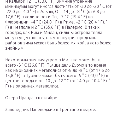
и Кальяри 12 ° С (53,6 ° F). Зимние утренние
минимумы могут иногда достигать от -30 до -20 ° C (от
-22,0 до -4,0 ° F) в Альпы, От −14 до −8 ° C (от 6,8 до
17,6 ° F) в долине реки По, −7 ° C (19,4 ° F) во
Флоренции, −4 ° C (24,8 ° F) в Риме, −2 ° C (28,4 ° F). °
F) в Неаполе и 2 ° C (35,6 ° F) в Палермо. В таких
городах, как Рим и Милан, сильны острова тепла
могут существовать, так что внутри городских
районов зима может быть более мягкой, а лето более
знойным.
Некоторым зимним утром в Милане может быть
всего -3 ° C (26,6 ° F). Пьяцца дель Дуомо в то время
как на окраинах мегаполиса от -8 до -9 ° C (от 17,6 до
15,8 ° F), в Турине может быть всего -5 ° C (23,0 ° F) в
центре города и от -10 до -12 ° C (от 14,0 до 10,4 ° F). °
F) на окраинах мегаполиса.
Озеро Пранда в в октябре.
Заповедник Паневеджио в Трентино в марте.