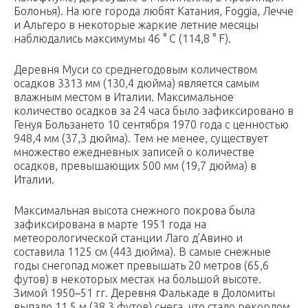
Болонья). На юге города любят Катания, Foggia, Лечче
и Альгеро в некоторые жаркие летние месяцы
наблюдались максимумы 46 ° C (114,8 ° F).
Деревня Муси со среднегодовым количеством
осадков 3313 мм (130,4 дюйма) является самым
влажным местом в Италии. Максимальное
количество осадков за 24 часа было зафиксировано в
Генуя Бользането 10 сентября 1970 года с ценностью
948,4 мм (37,3 дюйма). Тем не менее, существует
множество ежедневных записей о количестве
осадков, превышающих 500 мм (19,7 дюйма) в
Италии.
Максимальная высота снежного покрова была
зафиксирована в марте 1951 года на
метеорологической станции Лаго д’Авино и
составила 1125 см (443 дюйма). В самые снежные
годы снегопад может превышать 20 метров (65,6
футов) в некоторых местах на большой высоте.
Зимой 1950–51 гг. Деревня Фалькаде в Доломиты
выпало 11,5 м (38,3 футов) снега, что стало рекордом