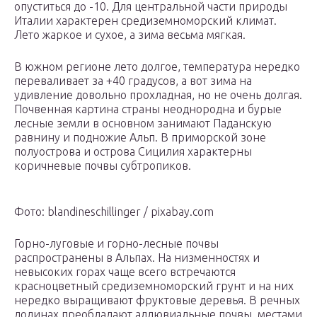
опуститься до -10. Для центральной части природы
Италии характерен средиземноморский климат.
Лето жаркое и сухое, а зима весьма мягкая.
В южном регионе лето долгое, температура нередко
переваливает за +40 градусов, а вот зима на
удивление довольно прохладная, но не очень долгая.
Почвенная картина страны неоднородна и бурые
лесные земли в основном занимают Паданскую
равнину и подножие Альп. В приморской зоне
полуострова и острова Сицилия характерны
коричневые почвы субтропиков.
Фото: blandineschillinger / pixabay.com
Горно-луговые и горно-лесные почвы
распространены в Альпах. На низменностях и
невысоких горах чаще всего встречаются
красноцветный средиземноморский грунт и на них
нередко выращивают фруктовые деревья. В речных
долинах преобладают аллювиальные почвы, местами