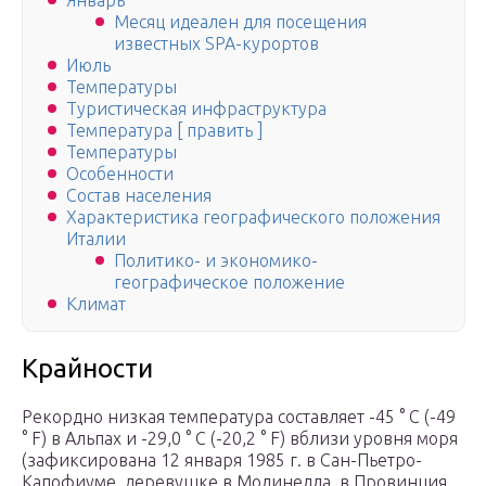
Январь
Месяц идеален для посещения
известных SPA-курортов
Июль
Температуры
Туристическая инфраструктура
Температура [ править ]
Температуры
Особенности
Состав населения
Характеристика географического положения
Италии
Политико- и экономико-
географическое положение
Климат
Крайности
Рекордно низкая температура составляет -45 ° C (-49
° F) в Альпах и -29,0 ° C (-20,2 ° F) вблизи уровня моря
(зафиксирована 12 января 1985 г. в Сан-Пьетро-
Капофиуме, деревушке в Молинелла, в Провинция