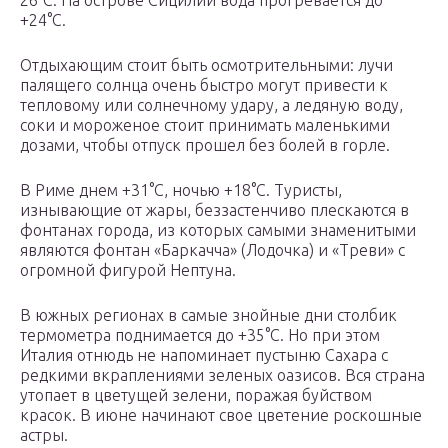
26°С. На острове Сицилии вода прогревается до
+24°С.
Отдыхающим стоит быть осмотрительными: лучи
палящего солнца очень быстро могут привести к
тепловому или солнечному удару, а ледяную воду,
соки и мороженое стоит принимать маленькими
дозами, чтобы отпуск прошел без болей в горле.
В Риме днем +31°С, ночью +18°С. Туристы,
изнывающие от жары, беззастенчиво плескаются в
фонтанах города, из которых самыми знаменитыми
являются фонтан «Баркачча» (Лодочка) и «Треви» с
огромной фигурой Нептуна.
В южных регионах в самые знойные дни столбик
термометра поднимается до +35°С. Но при этом
Италия отнюдь не напоминает пустыню Сахара с
редкими вкраплениями зеленых оазисов. Вся страна
утопает в цветущей зелени, поражая буйством
красок. В июне начинают свое цветение роскошные
астры.