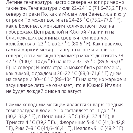
Летние температуры часто с севера на юг примерно
такие же. Температура июля 22–24 ° C (71,6–75,2 ° F) к
северу от реки По, как в Милан или Венеция, а к югу
от реки По может достигать 24–25 ° C (75,2–77,0 ° F),
как в Болонье, с меньшим количеством гроз; на
побережьях Центральной и Южной Италии и на
близлежащих равнинах средняя температура
колеблется от 23 ° C до 27 ° C (80,6 ° F). Как правило,
самый жаркий месяц — август на юге и июль на
севере; в эти месяцы термометр может достигать 38–
42 ° C (100,4–107,6 ° F) на юге и 32–35 ° C (89,6–95,0 °
F) на севере; Иногда страна может быть разделена,
как зимой, с дождем и 20–22 ° C (68,0–71,6 ° F) днем ​​
на севере и 30–40 ° C (86–104 ° F) на юге; но жаркое и
засушливое лето не означает, что в Южной Италии
не будет дождей с июня по август.
Самым холодным месяцем является январь: средняя
температура в долине По составляет от -1 до 1 ° C
(30,2-33,8 ° F), в Венеции 2–3 ° C (35,6–37,4 ° F), в
Триесте 4 ° C (39,2 ° F). , Флоренция 5–6 ° C (41,0–42,8
° F), Рим 7–8 ° C (44,6–46,4 ° F), Неаполь 9 ° C (48,2 ° F)