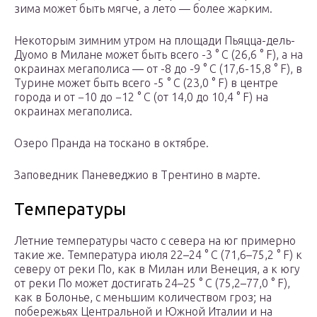
зима может быть мягче, а лето — более жарким.
Некоторым зимним утром на
площади Пьяцца-дель-
Дуомо
в Милане может быть всего -3 ° C (26,6 ° F),
а на
окраинах мегаполиса — от -8 до -9 ° C (17,6-15,8 ° F), в
Турине может быть всего -5 ° C (23,0 ° F) в центре
города и от −10 до −12 ° C (от 14,0 до 10,4 ° F) на
окраинах мегаполиса.
Озеро Пранда на тоскано
в октябре.
Заповедник Паневеджио в
Трентино
в марте.
Температуры
Летние температуры часто с севера на юг примерно
такие же. Температура июля 22–24 ° C (71,6–75,2 ° F) к
северу от реки По, как в Милан или Венеция, а к югу
от реки По может достигать 24–25 ° C (75,2–77,0 ° F),
как в Болонье, с меньшим количеством гроз; на
побережьях Центральной и Южной Италии и на