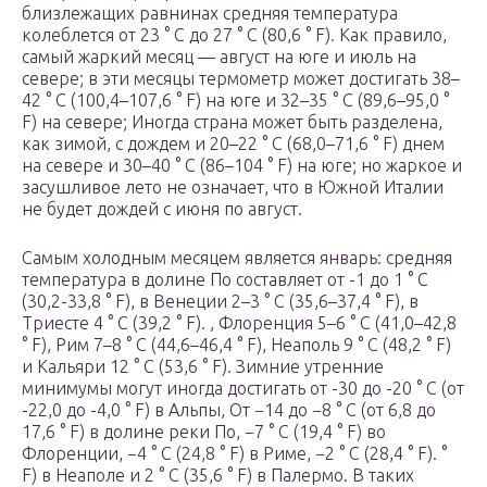
близлежащих равнинах средняя температура
колеблется от 23 ° C до 27 ° C (80,6 ° F). Как правило,
самый жаркий месяц — август на юге и июль на
севере; в эти месяцы термометр может достигать 38–
42 ° C (100,4–107,6 ° F) на юге и 32–35 ° C (89,6–95,0 °
F) на севере; Иногда страна может быть разделена,
как зимой, с дождем и 20–22 ° C (68,0–71,6 ° F) днем ​​
на севере и 30–40 ° C (86–104 ° F) на юге; но жаркое и
засушливое лето не означает, что в Южной Италии
не будет дождей с июня по август.
Самым холодным месяцем является январь: средняя
температура в долине По составляет от -1 до 1 ° C
(30,2-33,8 ° F), в Венеции 2–3 ° C (35,6–37,4 ° F), в
Триесте 4 ° C (39,2 ° F). , Флоренция 5–6 ° C (41,0–42,8
° F), Рим 7–8 ° C (44,6–46,4 ° F), Неаполь 9 ° C (48,2 ° F)
и Кальяри 12 ° С (53,6 ° F). Зимние утренние
минимумы могут иногда достигать от -30 до -20 ° C (от
-22,0 до -4,0 ° F) в Альпы, От −14 до −8 ° C (от 6,8 до
17,6 ° F) в долине реки По, −7 ° C (19,4 ° F) во
Флоренции, −4 ° C (24,8 ° F) в Риме, −2 ° C (28,4 ° F). °
F) в Неаполе и 2 ° C (35,6 ° F) в Палермо. В таких