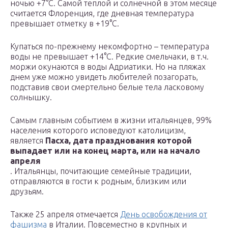
ночью +7°С. Самой теплой и солнечной в этом месяце
считается Флоренция, где дневная температура
превышает отметку в +19°С.
Купаться по-прежнему некомфортно – температура
воды не превышает +14°С. Редкие смельчаки, в т.ч.
моржи окунаются в воды Адриатики. Но на пляжах
днем уже можно увидеть любителей позагорать,
подставив свои смертельно белые тела ласковому
солнышку.
Самым главным событием в жизни итальянцев, 99%
населения которого исповедуют католицизм,
является
Пасха, дата празднования которой
выпадает или на конец марта, или на начало
апреля
. Итальянцы, почитающие семейные традиции,
отправляются в гости к родным, близким или
друзьям.
Также 25 апреля отмечается
День освобождения от
фашизма
в Италии. Повсеместно в крупных и