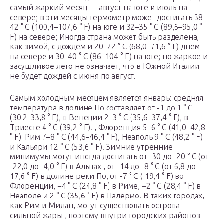
самый жаркий месяц — август на юге и июль на
севере; в эти месяцы термометр может достигать 38–
42 ° C (100,4–107,6 ° F) на юге и 32–35 ° C (89,6–95,0 °
F) на севере; Иногда страна может быть разделена,
как зимой, с дождем и 20–22 ° C (68,0–71,6 ° F) днем ​​
на севере и 30–40 ° C (86–104 ° F) на юге; но жаркое и
засушливое лето не означает, что в Южной Италии
не будет дождей с июня по август.
Самым холодным месяцем является январь: средняя
температура в долине По составляет от -1 до 1 ° C
(30,2-33,8 ° F), в Венеции 2–3 ° C (35,6–37,4 ° F), в
Триесте 4 ° C (39,2 ° F). , Флоренция 5–6 ° C (41,0–42,8
° F), Рим 7–8 ° C (44,6–46,4 ° F),
Неаполь
9 ° C (48,2 ° F)
и
Кальяри
12 ° C (53,6 ° F). Зимние утренние
минимумы могут иногда достигать от -30 до -20 ° C (от
-22,0 до -4,0 ° F) в
Альпах
, от -14 до -8 ° C (от 6,8 до
17,6 ° F) в долине реки По, от -7 ° C ( 19,4 ° F) во
Флоренции, −4 ° C (24,8 ° F) в Риме, −2 ° C (28,4 ° F) в
Неаполе и 2 ° C (35,6 ° F) в Палермо. В таких городах,
как Рим и Милан,
могут существовать
острова
сильной
жары
, поэтому внутри городских районов