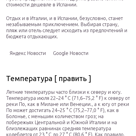
стоимости дешевле в Испании.
Отдых и в Италии, и в Испании, безусловно, станет
незабываемым приключением. Выбирая страну,
пляж или отель следует исходить из предпочтений и
бюджета отдыхающих.
Яндекс Новости
Google Новости
Температура [ править ]
Летние температуры часто близки к северу и югу.
Температура июля 22–24 ° C (71,6–75,2 ° F) к северу от
реки По, как в
Милане
или
Венеции.
, а к югу от реки
По может достигать 24–25 ° C (75,2–77,0 ° F), как в
Болонье, с меньшим количеством гроз; на
побережьях Центральной и Южной Италии и на
близлежащих равнинах средняя температура
колеблется от 23 ° C до 27 ° C (80,6 ° F). Как правило,