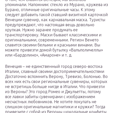
упоминали. Напомним: стекло из Мурано, кружева из
Бурано, отличные оригинальные часы. К этому
следует добавить такой ставший визитной карточкой
Венеции сувенир, как карнавальная маска. Туристы
предупреждают, что настоящая вещь довольно
хрупкая. Нужно заранее продумать ее
транспортировку. Маски бывают классическими и
оригинальными, современными. Регион Венето
славится своими белыми и красными винами. Вы
можете привезти домой бутылку «Вальполичеллы»
или «Бардолино», «Амароне» и т. д.
Венеция – не единственный город северо-востока
Италии, славный своими достопримечательностями
Достаточно вспомнить Верону, Тревизо, Болонью. Во
всех них есть свои региональные сувениры, которых
не встретишь больше нигде в Италии. Что привезти
из Вероны? Это город Ромео и Джульетты, потому
все лавки забиты сувенирами с изображением
несчастных любовников. Не хотите покупать не
слишком оригинальные магнитики и кружки? Тогда
привезите с собой из Вероны шоколадные конфеты