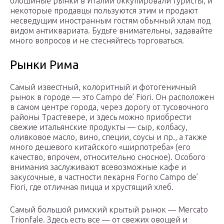
блошиные рынки в Италии оккупировали туристы, и
некоторые продавцы пользуются этим и продают
несведущим иностранным гостям обычный хлам под
видом антиквариата. Будьте внимательны, задавайте
много вопросов и не стесняйтесь торговаться.
Рынки Рима
Самый известный, колоритный и фотогеничный
рынок в городе — это Campo de’ Fiori. Он расположен
в самом центре города, через дорогу от тусовочного
районы Трастевере, и здесь можно приобрести
свежие итальянские продукты — сыр, колбасу,
оливковое масло, вино, специи, соусы и пр., а также
много дешевого китайского «ширпотреба» (его
качество, впрочем, относительно сносное). Особого
внимания заслуживают всевозможные кафе и
закусочные, в частности пекарня Forno Campo de’
Fiori, где отличная пицца и хрустящий хлеб.
Самый большой римский крытый рынок — Mercato
Trionfale. Здесь есть все — от свежих овощей и