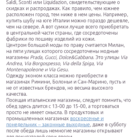
Saldi, Sconti или Liquidazion, свидетельствующие о
скидках и распродажах. Как правило, чем южнее
расположен город, тем ниже в нем цены. Например,
купить шубу на юге Италии можно гораздо дешевле,
чем на севере. А вот сумки лучше всего приобретать
в центральной части страны, где сосредоточены
фабрики по пошиву изделий из кожи.
Центром большой моды по праву считается Милан,
на пяти улицах которого сосредоточены модные
магазины
Prada, Gucci, Dolce&Gabbana
. Это улицы
Via
Andrea, Via Borgospesso, Via della Spiga, Via
Montenapoleone и Via Gesu
.
Одежду эконом класса можно приобрести в
магазинах Римини, Болоньи и Сан-Марино, пусть и
не от известных брендов, но весьма высокого
качества.
Посещая итальянские магазины, следует помнить, что
обед здесь длится с 13-00 до 15-00, а торговаться
просто не имеет смысла. В продуктовых и
промышленных магазинах
воскресенье и
понедельник – законные выходные
, даже в субботу
после обеда лишь немногие магазины открывают
для покупателей свои двери.