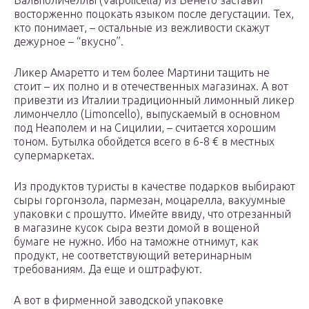
Вальполичеллы (Valpolicella) из Венето заставит
восторженно поцокать языком после дегустации. Тех,
кто понимает, – остальные из вежливости скажут
дежурное – “вкусно”.
Ликер Амаретто и тем более Мартини тащить не
стоит – их полно и в отечественных магазинах. А вот
привезти из Италии традиционный лимонный ликер
лимончелло (Limoncello), выпускаемый в основном
под Неаполем и на Сицилии, – считается хорошим
тоном. Бутылка обойдется всего в 6-8 € в местных
супермаркетах.
Из продуктов туристы в качестве подарков выбирают
сыры горгонзола, пармезан, моцарелла, вакуумные
упаковки с прошутто. Имейте ввиду, что отрезанный
в магазине кусок сыра везти домой в вощеной
бумаге не нужно. Ибо на таможне отнимут, как
продукт, не соответствующий ветеринарным
требованиям. Да еще и оштрафуют.
А вот в фирменной заводской упаковке