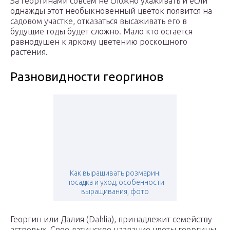
За георгинами совсем не сложно ухаживать и если
однажды этот необыкновенный цветок появится на
садовом участке, отказаться высаживать его в
будущие годы будет сложно. Мало кто остается
равнодушен к яркому цветению роскошного
растения.
Разновидности георгинов
Как выращивать розмарин:
посадка и уход, особенности
выращивания, фото
Георгин или Далия (Dahlia), принадлежит семейству
астровых. Свое латинское название цветы георгины