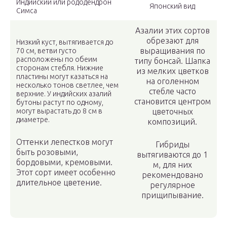
Индийский или рододендрон
Японский вид
Симса
Азалии этих сортов
обрезают для
Низкий куст, вытягивается до
выращивания по
70 см, ветви густо
расположены по обеим
типу бонсай. Шапка
сторонам стебля. Нижние
из мелких цветков
пластины могут казаться на
на оголенном
несколько тонов светлее, чем
стебле часто
верхние. У индийских азалий
становится центром
бутоны растут по одному,
могут вырастать до 8 см в
цветочных
диаметре.
композиций.
Оттенки лепестков могут
Гибриды
быть розовыми,
вытягиваются до 1
бордовыми, кремовыми.
м, для них
Этот сорт имеет особенно
рекомендовано
длительное цветение.
регулярное
прищипывание.