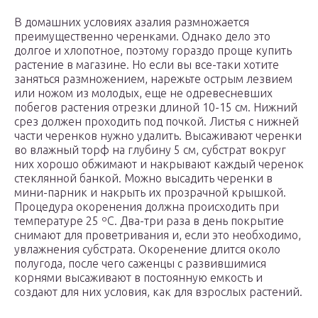
В домашних условиях азалия размножается
преимущественно черенками. Однако дело это
долгое и хлопотное, поэтому гораздо проще купить
растение в магазине. Но если вы все-таки хотите
заняться размножением, нарежьте острым лезвием
или ножом из молодых, еще не одревесневших
побегов растения отрезки длиной 10-15 см. Нижний
срез должен проходить под почкой. Листья с нижней
части черенков нужно удалить. Высаживают черенки
во влажный торф на глубину 5 см, субстрат вокруг
них хорошо обжимают и накрывают каждый черенок
стеклянной банкой. Можно высадить черенки в
мини-парник и накрыть их прозрачной крышкой.
Процедура окоренения должна происходить при
температуре 25 ºC. Два-три раза в день покрытие
снимают для проветривания и, если это необходимо,
увлажнения субстрата. Окоренение длится около
полугода, после чего саженцы с развившимися
корнями высаживают в постоянную емкость и
создают для них условия, как для взрослых растений.