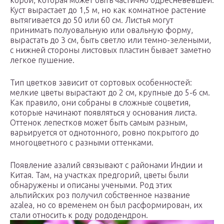
корой, которая может быть частично одресневевшей.
Куст вырастает до 1,5 м, но как комнатное растение
вытягивается до 50 или 60 см. Листья могут
принимать полуовальную или овальную форму,
вырастать до 3 см, быть светло или темно-зелеными,
с нижней стороны листовых пластин бывает заметно
легкое пушение.
Тип цветков зависит от сортовых особенностей:
мелкие цветы вырастают до 2 см, крупные до 5-6 см.
Как правило, они собраны в сложные соцветия,
которые начинают появляться у основания листа.
Оттенок лепестков может быть самым разным,
варьируется от однотонного, ровно покрытого до
многоцветного с разными оттенками.
Появление азалий связывают с районами Индии и
Китая. Там, на участках предгорий, цветы были
обнаружены и описаны учеными. Род этих
альпийских роз получил собственное название
azalea, но со временем он был расформирован, их
стали относить к роду рододендрон.