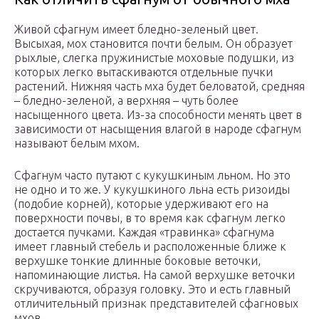
Живой сфагнум имеет бледно-зеленый цвет.
Высыхая, мох становится почти белым. Он образует
рыхлые, слегка пружинистые моховые подушки, из
которых легко вытаскиваются отдельные пучки
растений. Нижняя часть мха будет беловатой, средняя
– бледно-зеленой, а верхняя – чуть более
насыщенного цвета. Из-за способности менять цвет в
зависимости от насыщения влагой в народе сфагнум
называют белым мхом.
Сфагнум часто путают с кукушкиным льном. Но это
не одно и то же. У кукушкиного льна есть ризоиды
(подобие корней), которые удерживают его на
поверхности почвы, в то время как сфагнум легко
достается пучками. Каждая «травинка» сфагнума
имеет главный стебель и расположенные ближе к
верхушке тонкие длинные боковые веточки,
напоминающие листья. На самой верхушке веточки
скручиваются, образуя головку. Это и есть главный
отличительный признак представителей сфагновых
мхов.