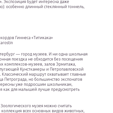
». Экспозиция будет интересна даже
но): особенно длинный стеклянный тоннель,
кордов Гиннеса «Титикака»
arostin
тербург — город музеев. И ни одна школьная
онная поездка не обходится без посещения
х комплексов-музеев, залов Эрмитажа,
пугающей Кунсткамеры и Петропавловской
. Классический маршрут охватывает главные
а Петрограда, но большинство экспонатов
тересны уже подросшим школьникам,
мя как для малышей лучше предусмотреть
 Зоологического музея можно считать
 коллекция всех основных видов животных,