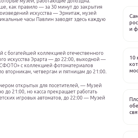
которые музеи, работающие допоздна.
ьше, как правило — за 30 минут до закрытия
оизведений искусства — Эрмитаж, музей
Сам
Уникальные часы Павлин заводят здесь каждую
рос
и 
ей с богатейшей коллекцией отечественного
10 
го искусства Эрарта — до 22:00, выходной —
кот
ОСФОТО» с коллекцией фотоматериалов
мо
по вторникам, четвергам и пятницам до 21:00.
ечером открытых для посетителей, — Музей
 до 21:00, но касса прекращает работать
оветских игровых автоматов, до 22:00 — Музей
Пло
обе
свя