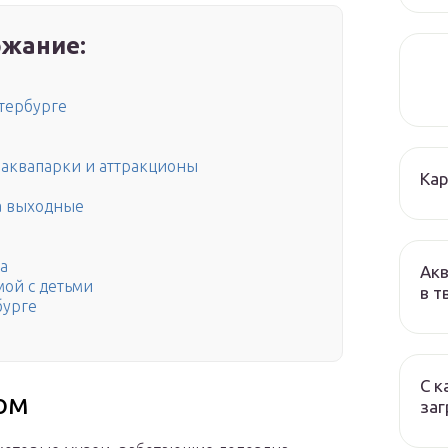
жание:
етербурге
 аквапарки и аттракционы
Кар
на выходные
а
Акв
мой с детьми
в т
бурге
С к
ом
заг