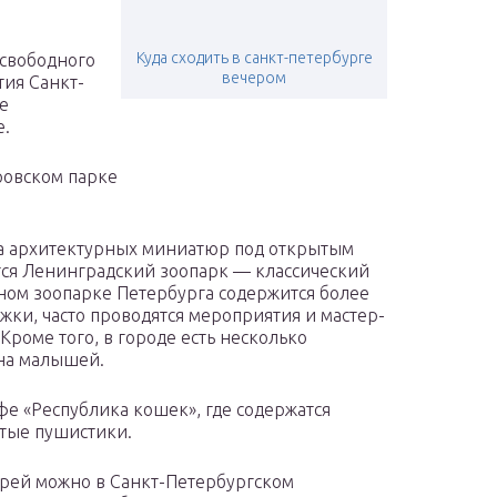
Куда сходить в санкт-петербурге
 свободного
вечером
тия Санкт-
е
е.
ровском парке
ка архитектурных миниатюр под открытым
тся Ленинградский зоопарк — классический
вном зоопарке Петербурга содержится более
жки, часто проводятся мероприятия и мастер-
 Кроме того, в городе есть несколько
на малышей.
е «Республика кошек», где содержатся
тые пушистики.
орей можно в Санкт-Петербургском