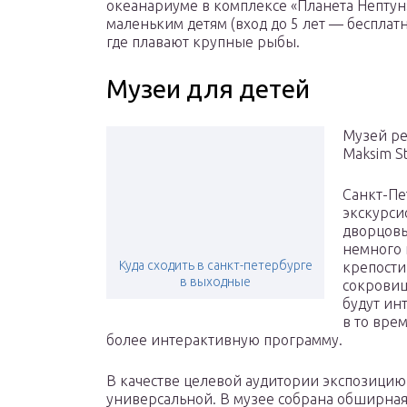
океанариуме в комплексе «Планета Нептун
маленьким детям (вход до 5 лет — бесплат
где плавают крупные рыбы.
Музеи для детей
Музей ре
Maksim St
Санкт-Пе
экскурси
дворцовы
немного 
Куда сходить в санкт-петербурге
крепости
в выходные
сокровищ
будут ин
в то вре
более интерактивную программу.
В качестве целевой аудитории экспозицию
универсальной. В музее собрана обширная