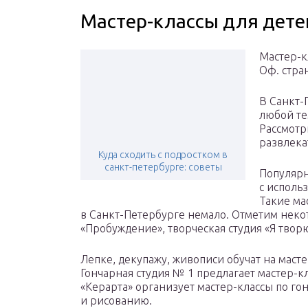
Мастер-классы для дете
Мастер-к
Оф. стра
В Санкт-
любой те
Рассмотр
развлека
Куда сходить с подростком в
санкт-петербурге: советы
Популярн
с исполь
Такие ма
в Санкт-Петербурге немало. Отметим некот
«Пробуждение», творческая студия «Я творю
Лепке, декупажу, живописи обучат на маст
Гончарная студия № 1 предлагает мастер-кл
«Керарта» организует мастер-классы по го
и рисованию.