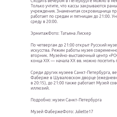
Сходить вечером в Петербурге можно в не
Только учтите, что кассы закрываются ран
учреждения. Знаменитая сокровищница пр
работает по средам и пятницам до 21:00. 
среду в 20:00.
ЭрмитажФото: Татьяна Лискер
По четвергам до 21:00 открыт Русский муз
искусства. Режим работы музея современно
вторник. Музейно-выставочный центр «Р
конца XIX — начала XX вв. можно посетить 
Среди других музеев Санкт-Петербурга, в
Фаберже в Шуваловском дворце (ежедневно
в 20:15), до 21:00 также работает Музей с
иллюзий.
Подробно: музеи Санкт-Петербурга
Музей ФабержеФото: Juliette17