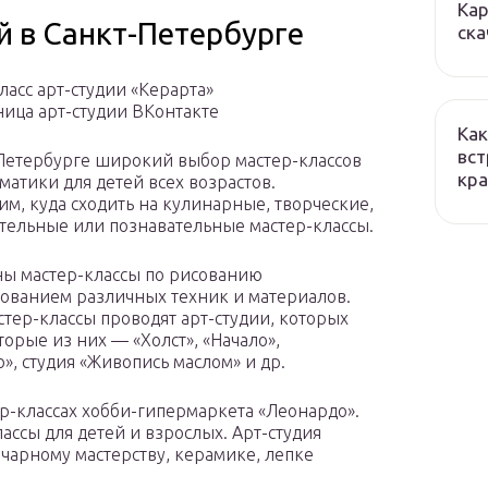
Кар
й в Санкт-Петербурге
ска
ласс арт-студии «Керарта»
ница арт-студии ВКонтакте
Как
вст
Петербурге широкий выбор мастер-классов
кра
матики для детей всех возрастов.
им, куда сходить на кулинарные, творческие,
тельные или познавательные мастер-классы.
ы мастер-классы по рисованию
зованием различных техник и материалов.
стер-классы проводят арт-студии, которых
орые из них — «Холст», «Начало»,
», студия «Живопись маслом» и др.
ер-классах хобби-гипермаркета «Леонардо».
ассы для детей и взрослых. Арт-студия
нчарному мастерству, керамике, лепке