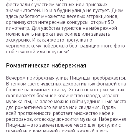
фестивали с участием местных или приезжих
знаменитостей. Но и в будни улица не пустует. Днем
здесь работают множество веселых аттракционов,
организуются интересные конкурсы, открыт 5D
кинотеатр. Для удобства туристов на набережной
можно взять напрокат велосипед или заказать
экскурсию. И какая же это прогулка по
черноморскому побережью без традиционного фото
с обезьянкой или попугаем?!
Романтическая набережная
Вечером прибрежная улица Пицунды преображается.
В теплом свете чудесных декоративных фонарей она
больше напоминает сказку. Хотя в некоторых местах
скапливается большое количество народа, играют
музыканты, на аллее можно найти уединенные места
для романтического вечера или свидания. Вдоль
всей протяженности работает множество кафе и
ресторанов, отовсюду доносится музыка. Набережная
Пицунды – это замечательное место для прогулки с
семьей или компанией друзей, каждый здесь