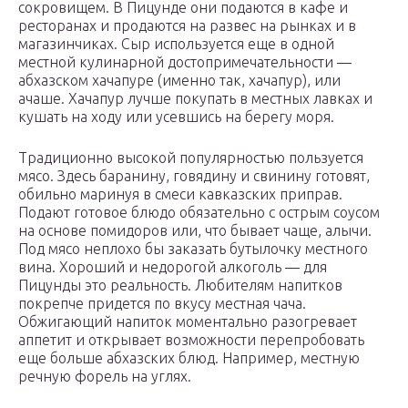
сокровищем. В Пицунде они подаются в кафе и
ресторанах и продаются на развес на рынках и в
магазинчиках. Сыр используется еще в одной
местной кулинарной достопримечательности —
абхазском хачапуре (именно так, хачапур), или
ачаше. Хачапур лучше покупать в местных лавках и
кушать на ходу или усевшись на берегу моря.
Традиционно высокой популярностью пользуется
мясо. Здесь баранину, говядину и свинину готовят,
обильно маринуя в смеси кавказских приправ.
Подают готовое блюдо обязательно с острым соусом
на основе помидоров или, что бывает чаще, алычи.
Под мясо неплохо бы заказать бутылочку местного
вина. Хороший и недорогой алкоголь — для
Пицунды это реальность. Любителям напитков
покрепче придется по вкусу местная чача.
Обжигающий напиток моментально разогревает
аппетит и открывает возможности перепробовать
еще больше абхазских блюд. Например, местную
речную форель на углях.