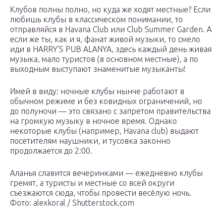
Клубов полны полно, но куда же ходят местные? Если
любишь клубы в классическом понимании, то
отправляйся в Havana Club или Club Summer Garden. А
если же ты, как и я, фанат живой музыки, то смело
иди в HARRY’S PUB ALANYA, здесь каждый день живая
музыка, мало туристов (в основном местные), а по
выходным выступают знаменитые музыканты!
Имей в виду: ночные клубы нынче работают в
обычном режиме и без ковидных ограничений, но
до полуночи — это связано с запретом правительства
на громкую музыку в ночное время. Однако
некоторые клубы (например, Havana club) выдают
посетителям наушники, и тусовка законно
продолжается до 2:00.
Аланья славится вечеринками — ежедневно клубы
гремят, а туристы и местные со всей округи
съезжаются сюда, чтобы провести весёлую ночь.
Фото: alexkoral / Shutterstock.com