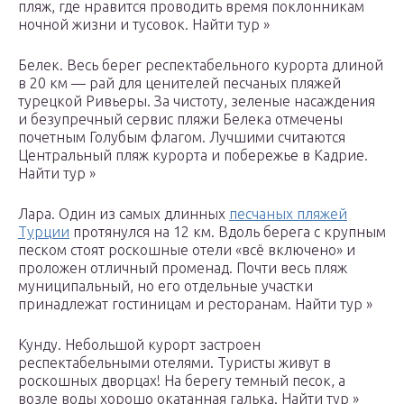
пляж, где нравится проводить время поклонникам
ночной жизни и тусовок. Найти тур »
Белек. Весь берег респектабельного курорта длиной
в 20 км — рай для ценителей песчаных пляжей
турецкой Ривьеры. За чистоту, зеленые насаждения
и безупречный сервис пляжи Белека отмечены
почетным Голубым флагом. Лучшими считаются
Центральный пляж курорта и побережье в Кадрие.
Найти тур »
Лара. Один из самых длинных
песчаных пляжей
Турции
протянулся на 12 км. Вдоль берега с крупным
песком стоят роскошные отели «всё включено» и
проложен отличный променад. Почти весь пляж
муниципальный, но его отдельные участки
принадлежат гостиницам и ресторанам. Найти тур »
Кунду. Небольшой курорт застроен
респектабельными отелями. Туристы живут в
роскошных дворцах! На берегу темный песок, а
возле воды хорошо окатанная галька. Найти тур »