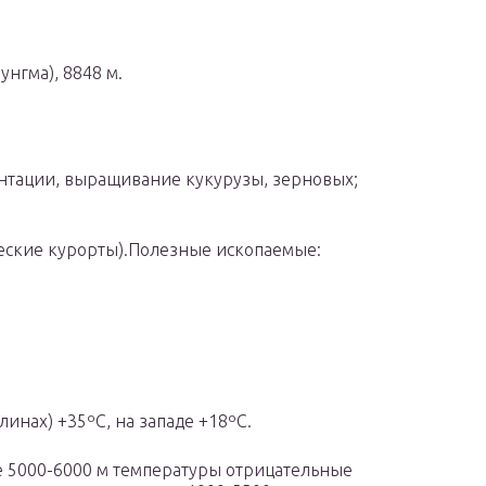
унгма), 8848 м.
антации, выращивание кукурузы, зерновых;
ческие курорты).Полезные ископаемые:
линах) +35ºС, на западе +18ºС.
е 5000-6000 м температуры отрицательные