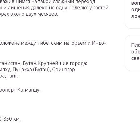
Отважившимся на такой сложный переход
воп
 и лишения далеко не одну неделю: у гостей
оди
рах около двух месяцев.
лон
положена между Тибетским нагорьем и Индо-
Пло
обе
свя
фганистан, Бутан.Крупнейшие города:
импху, Пунакха (Бутан), Сринагар
а, Ганг.
опорт Катманду.
-350 км.