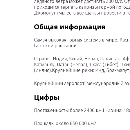
ледяного ветра может достигать 200 м/с. 
приходится терпеть капризы горной погоды
Джомолунгмы есть все шансы провести в го
Общая информация
Самая высокая горная система в мире. Рас
Гангской равниной.
Страны: Индия, Китай, Непал, Пакистан, А
Катманду, Патан (Непал), Лхаса (Тибет), Тх
(Индия).Крупнейшие реки: Инд, Брахмапутр
Крупнейший аэропорт: международный аэр
Цифры
Протяженность: более 2400 км.Ширина: 180
Площадь: около 650 000 км2.