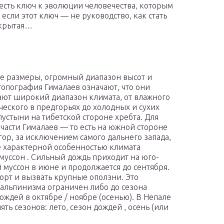
о есть ключ к эволюции человечества, которым
если этот ключ — не руководство, как стать
ткрытая…
 размеры, огромный диапазон высот и
топография Гималаев означают, что они
ют широкий диапазон климата, от влажного
ческого в предгорьях до холодных и сухих
пустыни на тибетской стороне хребта. Для
части Гималаев — то есть на южной стороне
гор, за исключением самого дальнего запада,
 характерной особенностью климата
 муссон . Сильный дождь приходит на юго-
 муссон в июне и продолжается до сентября.
орт и вызвать крупные оползни. Это
 альпинизма ограничен либо до сезона
 дождей в октябре / ноябре (осенью). В Непале
ять сезонов: лето, сезон дождей , осень (или