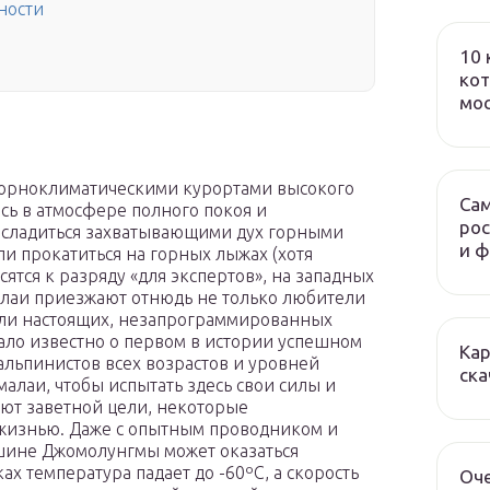
ности
10 
кот
мо
горноклиматическими курортами высокого
Сам
сь в атмосфере полного покоя и
рос
асладиться захватывающими дух горными
и 
ли прокатиться на горных лыжах (хотя
тся к разряду «для экспертов», на западных
малаи приезжают отнюдь не только любители
тели настоящих, незапрограммированных
ало известно о первом в истории успешном
Кар
альпинистов всех возрастов и уровней
ска
малаи, чтобы испытать здесь свои силы и
гают заветной цели, некоторые
 жизнью. Даже с опытным проводником и
шине Джомолунгмы может оказаться
х температура падает до -60ºС, а скорость
Оч