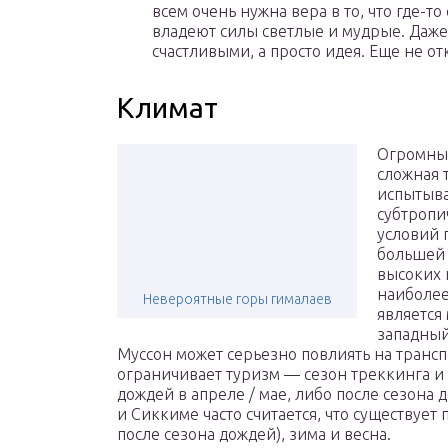
всем очень нужна вера в то, что где-т
владеют силы светлые и мудрые. Даже 
счастливыми, а просто идея. Еще не о
Климат
Огромные
сложная 
испытыва
субтропи
условий 
большей 
высоких 
наиболее
Невероятные горы гималаев
является
западный
Муссон может серьезно повлиять на трансп
ограничивает туризм — сезон треккинга и
дождей в апреле / ​​мае, либо после сезона
и Сиккиме часто считается, что существует п
после сезона дождей), зима и весна.