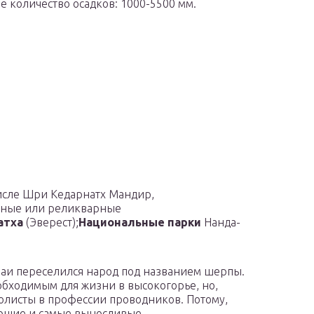
ее количество осадков: 1000-5500 мм.
исле Шри Кедарнатх Мандир,
ные или реликварные
атха
(Эверест);
Национальные парки
Нанда-
лаи переселился народ под названием шерпы.
обходимым для жизни в высокогорье, но,
олисты в профессии проводников. Потому,
ающие и самые выносливые.