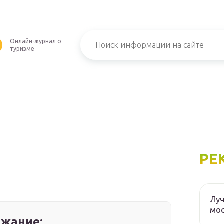
Онлайн-журнал о
туризме
РЕ
Луч
мос
жание: