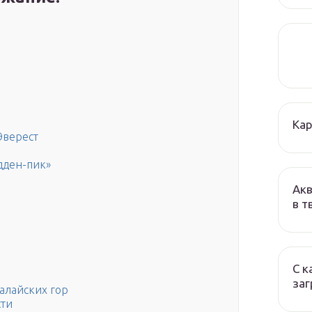
Кар
Эверест
дден-пик»
Акв
в т
С к
заг
алайских гор
сти