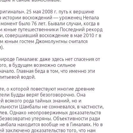
ригиналы». 25 мая 2008 г. путь к вершине
в истории восхождений — уроженец Непала
момент было 76 лет. Бывали случаи, когда в
ем юные путешественники Последний рекорд
, совершивший восхождение в мае 2010 г в
мым юным гостем Джомолунгмы считался
).
рироде Гималаев: даже здесь нет спасения от
того, в будущем возможно сильное
ачало. Главная беда в том, что именно эти
итьевой водой.
е, о которой повествуют многие древние
атели Будды верят безоговорочно. Она
й всякого рода тайных знаний, но и
льности Шамбалы не сомневался, в частности,
илев. Однако неопровержимых доказательств
 безвозвратно утеряны. Объективности ради
Шамбала находится вообще не в Гималаях. Но в
й заключено доказательство того, что нам