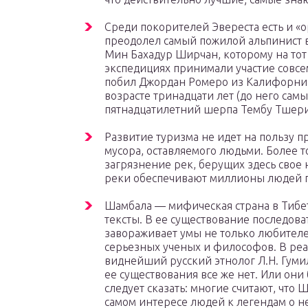
Среди покорителей Эвереста есть и «о
преодолел самый пожилой альпинист 
Мин Бахадур Ширчан, которому на тот 
экспедициях принимали участие совс
побил Джордан Ромеро из Калифорнии
возрасте тринадцати лет (до него са
пятнадцатилетний шерпа Тембу Тшери
Развитие туризма не идет на пользу п
мусора, оставляемого людьми. Более 
загрязнение рек, берущих здесь свое н
реки обеспечивают миллионы людей п
Шамбала — мифическая страна в Тибет
тексты. В ее существование последов
завораживает умы не только любителе
серьезных ученых и философов. В реа
виднейший русский этнолог Л.Н. Гум
ее существования все же нет. Или они
следует сказать: многие считают, что 
самом интересе людей к легендам о не