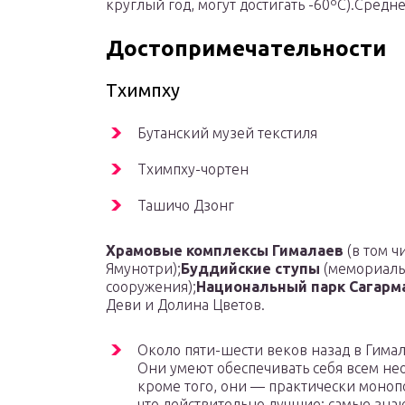
круглый год, могут достигать -60ºС).Средн
Достопримечательности
Тхимпху
Бутанский музей текстиля
Тхимпху-чортен
Ташичо Дзонг
Храмовые комплексы Гималаев
(в том ч
Ямунотри);
Буддийские ступы
(мемориаль
сооружения);
Национальный парк Сагарм
Деви и Долина Цветов.
Около пяти-шести веков назад в Гима
Они умеют обеспечивать себя всем не
кроме того, они — практически моноп
что действительно лучшие; самые зн