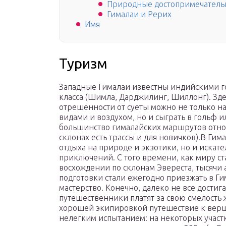
Природные достопримечатель
Гималаи и Рерих
Имя
Туризм
Западные Гималаи известны индийскими 
класса (Шимла, Дарджилинг, Шиллонг). Зде
отрешенности от суеты можно не только н
видами и воздухом, но и сыграть в гольф и
большинство гималайских маршрутов относя
склонах есть трассы и для новичков).В Ги
отдыха на природе и экзотики, но и иска
приключений. С того времени, как миру ст
восхождении по склонам Эвереста, тысячи 
подготовки стали ежегодно приезжать в Ги
мастерство. Конечно, далеко не все дости
путешественники платят за свою смелость
хорошей экипировкой путешествие к вер
нелегким испытанием: на некоторых участка