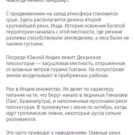
навсегда меняло ландшафт.
С продвижением на запад атмосфера становится
суше. Здесь располагается долина второй
крупнейшей реки, Инда. История освоения богатой
территории началась с этой местности, где речные
разливы способствовали земледелию, а леса были не
такими густыми.
Посреди Южной Индии лежит Деканское
плоскогорье — засушливая местность, огороженная
от влажных ветров горами Гхатами. На полуострове
землю возделывают в прибрежных районах.
Рек в Индии множество. Их делят по характеру
питания на те, что берут начало в ледниках Гималаев
(Ганг, Брахмапутра), и наполненные муссонами реки
плоскогорья. В промежутке с июня по октябрь, когда
идут тропические ливни, некоторые русла сильно
разливаются.
Это часто приводит к наводнениям. Главные реки