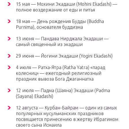
15 мая — Мохини Экадаши (Mohini Ekadashi) —
полное воздержание от еды и питья
18 мая — День рождения Будды (Buddha
Purnima), основателя буддизма
13 июня — Пандава Нирджала Экадаши —
самый священный из экадаши
29 июня — Йогини Экадаши (Yogini Ekadashi)
4 июля — Ратха-Ятра (Ratha Yatra) «парад
колесниц» — ежегодный религиозный
праздник вывоза Бога Джаганнатха
12 июля — Падма (Шаяна) Экадаши (Padma
(Sayana) Ekadashi)
12 августа — Курбан-Байрам — один из самых
популярных мусульманских праздников
посвящается принесению в жертву Ибрагимом
своего сына Исмаила