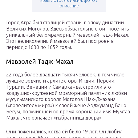
Храм лотоса в индии: фото и
описание
Город Агра был столицей страны в эпоху династии
Великих Моголов. Здесь обязательно стоит посетить
уникальный беломраморный мавзолей Тадж-Махал.
Этот великолепный мавзолей был построен в
период с 1630 по 1652 годы.
Мавзолей Тадж-Махал
22 года более двадцати тысяч человек, в том числе
лучшие зодчие и архитекторы Индии, Персии,
Турции, Венеции и Самарканда, строили этот
воздушно-кружевной мраморный памятник любви
мусульманского короля Моголов Шах-Джахана
(«повелитель мира») к своей жене Арджуманд Бано
Бегум, получившей во время коронации имя Мумтаз
Махал, что означает «избранница двора».
Они поженились, когда ей было 19 лет. Он любил
только юную Мумтаз и не замечал других женщин.