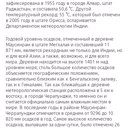
зафиксирована в 1955 году в городе Алвар, штат
Раджастхан, и составила 50,6 °C. Другой
температурный рекорд: 55 °C, который был отмечен
в 2005 году в штате Орисса, оспаривается
Департаментом метеорологии Индии.
Годовой уровень осадков, отмеченный в деревне
Маусинрам в штате Мегхалая и составивший 11
871 мм, является рекордным не только для Индии, но
и для всей Азии, а также, возможно, и для всего
мира. Деревня находится на высоте 1401 м над
уровнем моря; столь большое количество осадков
объясняется географическим положением,
сравнительно близким как к Бенгальскому заливу,
так и к Гималаям. Так как ближайшая к деревне
метеорологическая станция расположена в 5 км к
востоку, в городе Черапунджи, то именно он и
считается официально самым влажным местом в
мире. В последние годы в районе Маусинрам-
Черрапунджи отмечается в среднем от 9296 до 10
820 мм осадков в год. Самое высокое количество
осадков, выпавшее за одни сутки, было отмечено 26