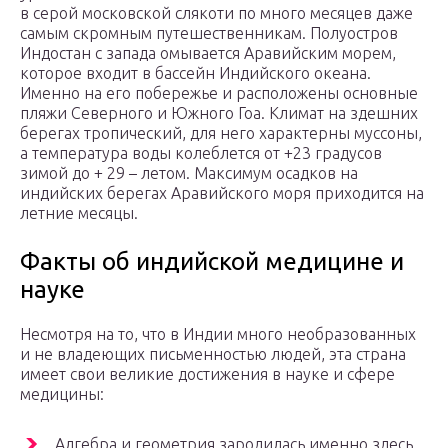
в серой московской слякоти по много месяцев даже
самым скромным путешественникам. Полуостров
Индостан с запада омывается Аравийским морем,
которое входит в бассейн Индийского океана.
Именно на его побережье и расположены основные
пляжи Северного и Южного Гоа. Климат на здешних
берегах тропический, для него характерны муссоны,
а температура воды колеблется от +23 градусов
зимой до + 29 – летом. Максимум осадков на
индийских берегах Аравийского моря приходится на
летние месяцы.
Факты об индийской медицине и
науке
Несмотря на то, что в Индии много необразованных
и не владеющих письменностью людей, эта страна
имеет свои великие достижения в науке и сфере
медицины:
Алгебра и геометрия зародилась именно здесь.