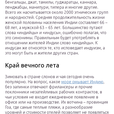
бенгальцы, джат, тамилы, гуджаратцы, каннара,
пенджабцы, манипури, типера и многие другие.
Всего их насчитывается около 2000 этнических групп
и народностей. Средняя продолжительность жизни
женской половины населения Индии составляет 66 –
68 лет, а мужской 63 – 65 лет. Большинство путают
слова «индийцы» и «индусы», ошибочно полагая, что
это синонимы. Правильным будет употреблять в
отношении жителей Индии слово «индийцы». К
индусам же относятся те, кто исповедает индуизм, а
это могут быть и жители других стран.
Край вечного лета
Зимовать в стране слонов и чая сегодня очень
популярно. На вопрос, какое
море омывает Индию
,
без запинки отвечают фрилансеры и прочие
поклонники незатейливых рабочих контрактов, в
чьи условия не входит ежедневное появление в
офисе или на производстве. Их вотчина – провинция
Гоа, где самые теплые пляжи, а разнообразие
уровней и стоимости отелей позволяет не появляться