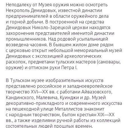
Неподалеку от Музея оружия можно осмотреть
Некрополь Демидовых, известной династии
предпринимателей в области оружейного дела
и горной добычи. В построенной на средства
Демидовых Николо-Зарецкой церкви находятся
захоронения представителей именитой династии
промышленников. Над родовой усыпальницей
возведена часовня. В бывшем жилом доме рядом
с церковью открыт небольшой мемориальный музей
Демидовых с экспозицией археологических
раскопок, предметами тульских мастеров (самовары,
оружие) и оттиском руки Петра I.
В Тульском музее изобразительных искусств
представлено российское и западноевропейское
творчество XVI—XX вв. с работами Айвазовского,
Кандинского, Малевича, Куинджи и др. Музей
декоративно-прикладного и современного искусства
на пешеходной улице Металлистов знакомит
с народным творчеством, бытом крестьян XIX—XX
вв., а также изделиями ручной работы из коллекций
состоятельных людей прошлых времен.