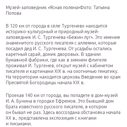
Музей-заповедник «Ясная поляна»Фото: Татьяна
Попова
В 120 км от города в селе Тургенево находится
историко-культурный и природный музей-
заповедник И. С. Тургенева «Бежин луг». Это имение
знаменитого русского писателя с аллеями, которые
посадил дед И. С. Тургенева. От усадьбы остались
каретный сарай, домик дворовых. В здании
бумажной фабрики, где как в зимнем флигеле
проживал И. Тургенев, открыт музей с кабинетом
писателя и картинами XIX в. на охотничью тематику.
На территории находится церковь Введение во храм
Пресвятой Богородицы начала XIX в.
Проехав 140 км от города, вы попадете в дом-музей
И. А. Бунина в городке Ефремов. Это бывший дом
брата известного русского писателя, в котором
он бывал не раз. Здесь воссоздана обстановка начала
XX в., представлена экспозиция с книгами
и письмами.