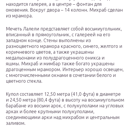
находится галерея, а в центре – фонтан для
омовения. Вокруг двора – 14 колонн. Михраб сделан
из мрамора.
Мечеть Лалели представляет собой восьмиугольник,
вписанный в прямоугольник, с галереей на его
западном конце. Стены выполнены из
разноцветного мрамора красного, синего, желтого и
коричневого цветов, а также украшены
медальонами из полудрагоценного оникса и
яшмы. Михраб и мимбар также богато украшены
драгоценным мрамором. Интерьер хорошо освещен,
с многочисленными окнами в сочетании белого и
цветного стекла.
Купол составляет 12,50 метра (41,0 фута) в диаметре
и 24,50 метра (80,4 фута) в высоту на восьмиугольном
барабане из восьми арок, с полукуполами на угловых
арках и более крупными полукуполами,
соединяющими арки над михрабом и центральным
заливом.