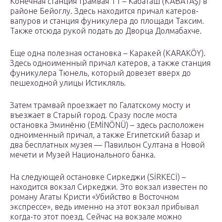
Конечная станция трамвая Т1 – Кабаташ (KABATAŞ) в
районе Бейоглу. Здесь находится причал катеров-
вапуров и станция фуникулера до площади Таксим.
Также отсюда рукой подать до Дворца Долмабахче.
Еще одна полезная остановка – Каракей (KARAKÖY).
Здесь одноименный причал катеров, а также станция
фуникулера Тюнель, который довезет вверх до
пешеходной улицы Истикляль.
Затем трамвай проезжает по Галатскому мосту и
въезжает в Старый город. Сразу после моста
остановка Эминёню (EMİNÖNÜ) – здесь расположен
одноименный причал, а также Египетский базар и
два бесплатных музея — Павильон Султана в Новой
мечети и Музей Национального банка.
На следующей остановке Сиркеджи (SİRKECİ) –
находится вокзал Сиркеджи. Это вокзал известен по
роману Агаты Кристи «Убийство в Восточном
экспрессе», ведь именно на этот вокзал прибывал
когда-то этот поезд. Сейчас на вокзале можно