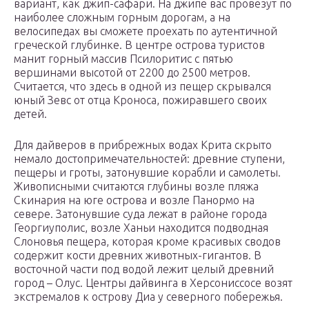
вариант, как джип-сафари. На джипе вас провезут по
наиболее сложным горным дорогам, а на
велосипедах вы сможете проехать по аутентичной
греческой глубинке. В центре острова туристов
манит горный массив Псилоритис с пятью
вершинами высотой от 2200 до 2500 метров.
Считается, что здесь в одной из пещер скрывался
юный Зевс от отца Кроноса, пожиравшего своих
детей.
Для дайверов в прибрежных водах Крита скрыто
немало достопримечательностей: древние ступени,
пещеры и гроты, затонувшие корабли и самолеты.
Живописными считаются глубины возле пляжа
Скинария на юге острова и возле Панормо на
севере. Затонувшие суда лежат в районе города
Георгиуполис, возле Ханьи находится подводная
Слоновья пещера, которая кроме красивых сводов
содержит кости древних животных-гигантов. В
восточной части под водой лежит целый древний
город – Олус. Центры дайвинга в Херсониссосе возят
экстремалов к острову Диа у северного побережья.