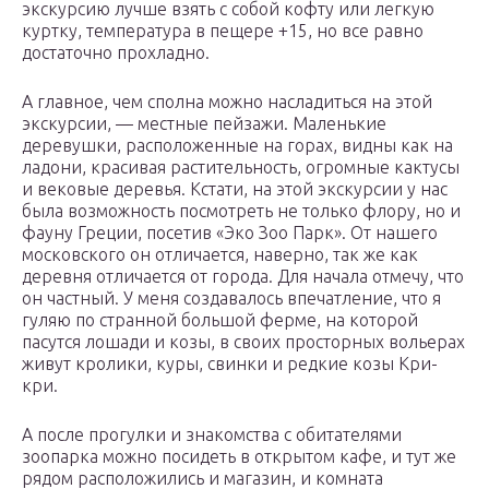
экскурсию лучше взять с собой кофту или легкую
куртку, температура в пещере +15, но все равно
достаточно прохладно.
А главное, чем сполна можно насладиться на этой
экскурсии, — местные пейзажи. Маленькие
деревушки, расположенные на горах, видны как на
ладони, красивая растительность, огромные кактусы
и вековые деревья. Кстати, на этой экскурсии у нас
была возможность посмотреть не только флору, но и
фауну Греции, посетив «Эко Зоо Парк». От нашего
московского он отличается, наверно, так же как
деревня отличается от города. Для начала отмечу, что
он частный. У меня создавалось впечатление, что я
гуляю по странной большой ферме, на которой
пасутся лошади и козы, в своих просторных вольерах
живут кролики, куры, свинки и редкие козы Кри-
кри.
А после прогулки и знакомства с обитателями
зоопарка можно посидеть в открытом кафе, и тут же
рядом расположились и магазин, и комната