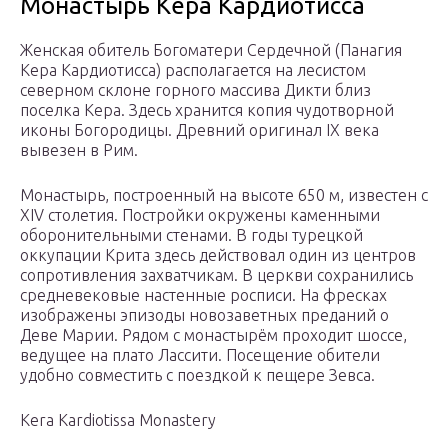
Монастырь Кера Кардиотисса
Женская обитель Богоматери Сердечной (Панагия
Кера Кардиотисса) располагается на лесистом
северном склоне горного массива Дикти близ
поселка Кера. Здесь хранится копия чудотворной
иконы Богородицы. Древний оригинал IX века
вывезен в Рим.
Монастырь, построенный на высоте 650 м, известен с
XIV столетия. Постройки окружены каменными
оборонительными стенами. В годы турецкой
оккупации Крита здесь действовал один из центров
сопротивления захватчикам. В церкви сохранились
средневековые настенные росписи. На фресках
изображены эпизоды новозаветных преданий о
Деве Марии. Рядом с монастырём проходит шоссе,
ведущее на плато Лассити. Посещение обители
удобно совместить с поездкой к пещере Зевса.
Kera Kardiotissa Monastery