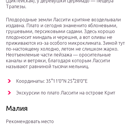
(Диктейская), у деревушки Цермиадо — пещера
Трапезы.
Плодородные земли Лассити критяне возделывали
издавна. Плато и сегодня знаменито яблоневыми,
грушевыми, персиковыми садами. Здесь хорошо
плодоносит миндаль и черешня, а вот оливы не
приживаются из-за особого микроклимата. Зимой тут
по-настоящему холодно, летом не слишком жарко.
Неотъемлемые части пейзажа — оросительные
каналы и ветряки, благодаря которым Лассити
называют равниной тысячи мельниц.
Координаты: 35°11′0″N 25°28′0″E
Экскурсии по плато Лассити на острове Крит
Малия
Рекомендовать место