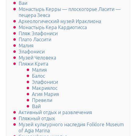
Ваи
Монастырь Керры — плоскогорье Ласити —
пещера Зевса
Археологический музей Ираклиона
Монастырь Кера Кардиотисса
Пляж Элафониси
Плато Лассити
Малия
Элафониси
Музей Человека
Пляжи Крита
Малия
Балос
Элафониси
Макриялос
Агия Мария
Превели
Вай
Активный отдых и развлечения
Пляжный отдых
Музей культурного наследия Folklore Museum
of Agia Marina