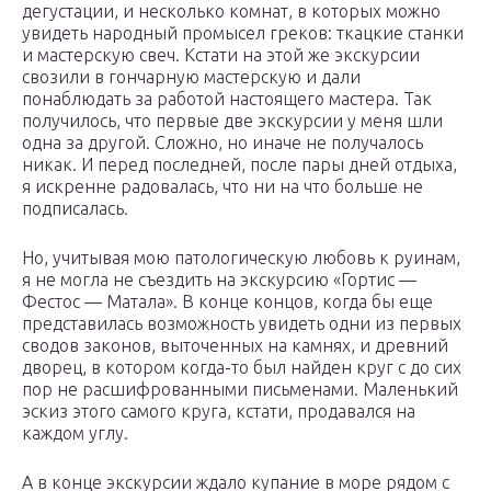
дегустации, и несколько комнат, в которых можно
увидеть народный промысел греков: ткацкие станки
и мастерскую свеч. Кстати на этой же экскурсии
свозили в гончарную мастерскую и дали
понаблюдать за работой настоящего мастера. Так
получилось, что первые две экскурсии у меня шли
одна за другой. Сложно, но иначе не получалось
никак. И перед последней, после пары дней отдыха,
я искренне радовалась, что ни на что больше не
подписалась.
Но, учитывая мою патологическую любовь к руинам,
я не могла не съездить на экскурсию «Гортис —
Фестос — Матала». В конце концов, когда бы еще
представилась возможность увидеть одни из первых
сводов законов, выточенных на камнях, и древний
дворец, в котором когда-то был найден круг с до сих
пор не расшифрованными письменами. Маленький
эскиз этого самого круга, кстати, продавался на
каждом углу.
А в конце экскурсии ждало купание в море рядом с