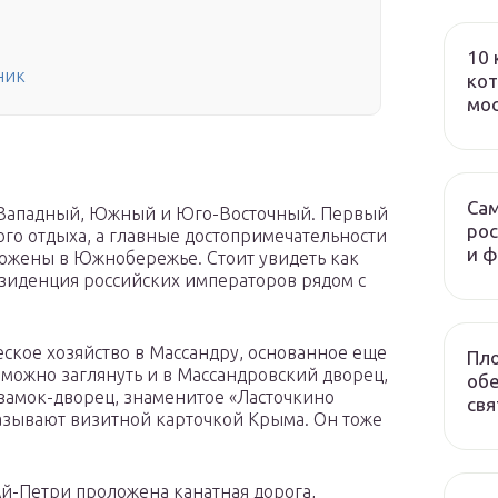
10 
ник
кот
мо
Сам
а: Западный, Южный и Юго-Восточный. Первый
рос
го отдыха, а главные достопримечательности
и 
ложены в Южнобережье. Стоит увидеть как
иденция российских императоров рядом с
еское хозяйство в Массандру, основанное еще
Пло
 можно заглянуть и в Массандровский дворец,
обе
 замок-дворец, знаменитое «Ласточкино
свя
азывают визитной карточкой Крыма. Он тоже
й-Петри проложена канатная дорога,