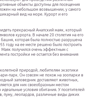
ортивные объекты доступны для посещения
ложен на небольшом возвышении, у самого
шикарный вид на море. Курорт и его
видеть прекрасный Анапский маяк, который
мволов курорта. В начале 20 столетия на его
я башня, которая была полностью разрушена
55 году на ее месте решено было построить
а. Маяк получился очень эффектным с
мента постройки не остается без внимания
иколепной природой, любителям экзотики
фари-парк. Он совсем не похож на зоопарки в
иродный заповедник доставляют животных,
вляется для них своеобразным местом
 идеальные условия обитания. У посетителей
в, пуму, леопардов, различные виды диких