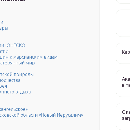
ии
неры
сии ЮНЕСКО
атки
Кар
ршин к марсианским видам
затерянный мир
утской природы
Акв
зодчества
в т
рея
онного отдыха
хангельское»
С к
ковской области «Новый Иерусалим»
заг