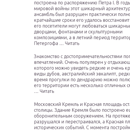
построена по распоряжению Петра I. В год
мировой войны этот шикарный архитекту
ансамбль был разрушен практически полно
кратчайшие сроки его удалось восстановит
его посетители могут любоваться шикарн
дворцами, фонтанами и скульптурными
композициями, а в летний период террит
Петергофа … Читать
Знакомство с достопримечательностями по
впечатлений. Очень популярен у отдыхаю
которого можно увидеть редкие и очень к
виды дубов, австралийский эвкалипт, редк
время прогулки по дендрарию можно полюб
его территории есть несколько отличных 
… Читать
Московский Кремль и Красная площадь ос
столицы. Здание Кремля было построено е
оборонительным сооружением. На протяже
разрушался и перестраивался, а Красная 
исторических событий. С момента постро