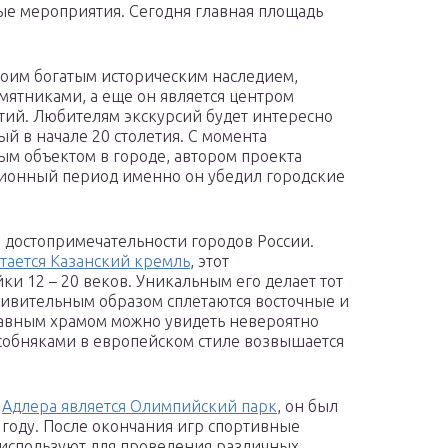
ые мероприятия. Сегодня главная площадь
воим богатым историческим наследием,
ятниками, а еще он является центром
ий. Любителям экскурсий будет интересно
й в начале 20 столетия. С момента
ым объектом в городе, автором проекта
ционный период именно он убедил городские
а достопримечательности городов России.
тается Казанский кремль
, этот
и 12 – 20 веков. Уникальным его делает тот
дивительным образом сплетаются восточные и
лавным храмом можно увидеть невероятно
собняками в европейском стиле возвышается
в
Адлера является Олимпийский парк
, он был
 году. После окончания игр спортивные
х используют для проведения различных