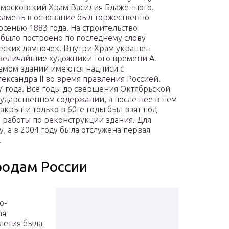
 московский Храм Василия Блаженного.
амень в основание был торжественно
осенью 1883 года. На строительство
 было построено по последнему слову
ческих лампочек. Внутри Храм украшен
 величайшие художники того времени А.
самом здании имеются надписи с
ксандра II во время правления Россией.
7 года. Все годы до свершения Октябрьской
ударственном содержании, а после нее в нем
акрыт и только в 60-е годы был взят под
ы работы по реконструкции здания. Для
у, а в 2004 году была отслужена первая
.
родам России
о-
ая
олетия была