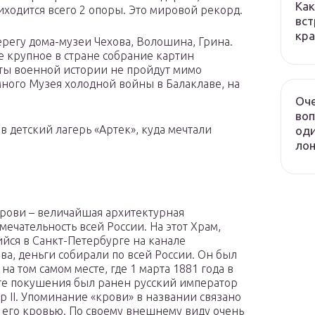
Как
иходится всего 2 опоры. Это мировой рекорд.
вст
кра
егу дома-музеи Чехова, Волошина, Грина.
е крупное в стране собрание картин
ты военной истории не пройдут мимо
ного Музея холодной войны в Балаклаве, на
Оч
воп
в детский лагерь «Артек», куда мечтали
оди
лон
Крови – величайшая архитектурная
мечательность всей России. На этот Храм,
йся в Санкт-Петербурге на канале
ва, деньги собирали по всей России. Он был
на том самом месте, где 1 марта 1881 года в
те покушения был ранен русский император
р II. Упоминание «крови» в названии связано
 его кровью. По своему внешнему виду очень