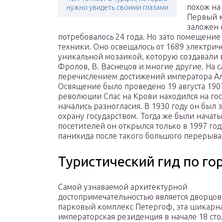
похож на
нужно увидеть своими глазами
Первый к
заложен 
потребовалось 24 года. Но зато помещение
техники. Оно освещалось от 1689 электри
уникальной мозаикой, которую создавали
Фролов, В. Васнецов и многие другие. На 
перечислением достижений императора Але
Освящение было проведено 19 августа 190
революции Спас на Крови находился на гос
начались разногласия. В 1930 году он был з
охрану государством. Тогда же были начат
посетителей он открылся только в 1997 год
панихида после такого большого перерыва
Туристический гид по го
Самой узнаваемой архитектурной
достопримечательностью является дворцов
парковый комплекс Петергоф, эта шикарн
императорская резиденция в начале 18 ст