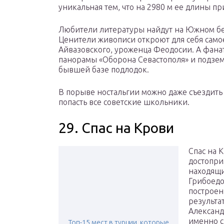
уникальная тем, что на 2980 м ее длины пр
Любители литературы найдут на Южном бер
Ценители живописи откроют для себя само
Айвазовского, уроженца Феодосии. А фана
панорамы «Оборона Севастополя» и подзем
бывшей базе подлодок.
В порыве ностальгии можно даже съездить 
попасть все советские школьники.
29. Спас на Крови
Спас на 
достопри
находящи
Грибоедо
построен 
результа
Александ
именно с
Топ-15 мест в турции, которые