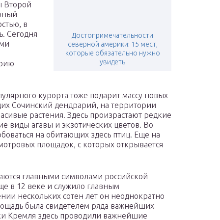
ы Второй
рный
стью, в
ь. Сегодня
Достопримечательности
ыми
северной америки: 15 мест,
которые обязательно нужно
увидеть
орию
пулярного курорта тоже подарит массу новых
щих Сочинский дендрарий, на территории
расивые растения. Здесь произрастают редкие
ие виды агавы и экзотических цветов. Во
оваться на обитающих здесь птиц. Еще на
смотровых площадок, с которых открывается
таются главными символами российской
ще в 12 веке и служило главным
нии нескольких сотен лет он неоднократно
площадь была свидетелем ряда важнейших
йки Кремля здесь проводили важнейшие