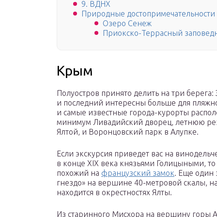
9. ВДНХ
Природные достопримечательности
Озеро Сенеж
Приокско-Террасный заповед
Крым
Полуостров принято делить на три берег
и последний интересны больше для пляжно
и самые известные города-курорты распо
минимум Ливадийский дворец, летнюю рез
Ялтой, и Воронцовский парк в Алупке.
Если экскурсия приведет вас на винодельч
в конце XIX века князьями Голицыными, то
похожий на
французский замок
. Еще один
гнездо» на вершине 40-метровой скалы, н
находится в окрестностях Ялты.
Из старинного Мисхора на вершину горы А