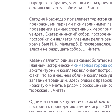
народные собрания, ярмарки и праздничн
столицы является любимым … Читать
Сегодня Краснодар привлекает туристов с
прекрасными парками и символичными пам
проведения важных спортивных мероприят
увидеть Екатерининский собор, построенны
постройки он является главным религиозн
храма был И. К. Мальгерб. В послереволю
власти не разрушать собор, … Читать
Казань является одним из самых богатых н
Главным историческим
символом города ос
архитектурный комплекс включает постройк
факт, что во внешнем облике комплекса у
западные традиции. Здесь рядом с правос
красивую мечеть, а рядом с роскошными о
тюркская … Читать
Одним из главных туристических объекто
построен к проведению зимних игр в 2014
сооружения не стали разбирать. Теперь и