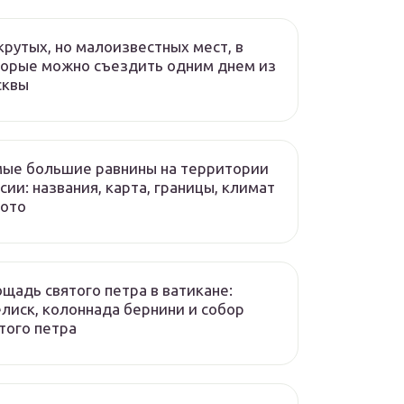
крутых, но малоизвестных мест, в
орые можно съездить одним днем из
сквы
ые большие равнины на территории
сии: названия, карта, границы, климат
фото
щадь святого петра в ватикане:
лиск, колоннада бернини и собор
того петра