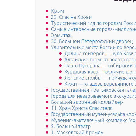
Крым
29. Спас на Крови
Туристический гид по городам Росс
Самые интересные города-миллио
Эрмитаж
30. Большой Петергофский дворец
Удивительные места России по вер
Долина гейзеров — чудо Камч
Алтайские горы: от золота ве
Плато Путорана — сибирский 
Куршская коса — величие дюн
Ленские столбы — причуда як
Кижи — кладезь деревянного 
Государственная Третьяковская гале
Города для незабываемого экскурси
Большой адронный коллайдер
11. Храм Христа Спасителя
Государственный музей-усадьба «Ар
Музейно-выставочный комплекс Мос
5. Большой театр
1. Московский Кремль