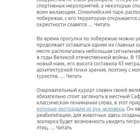
спортивных мероприятий, а некоторые сп
всем желающим. Олимпийский парк распо
побережья, с его территории открывается 
окрестности славятся … Читать
Во время прогулки по побережью можно у
продолжает оставаться одним из главных си
месте располагалась небольшая сигнальна
в годы Великой отечественной войны. В 19
новый маяк, его высота составила 43 метр
архитектурной точки зрения, поэтому с мо
туристов. … Читать
Очаровательный курорт славен своей вел
обязательно стоит заглянуть в местный Са
классическом понимании слова, в этот пр
которые пострадали от рук человека
. Он я
реабилитации, для животных здесь созданы
зоопарка будет возможность увидеть тигро
птиц, … Читать