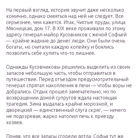
На первый взгляд, история звучит даже несколько
комично, однако смеяться над ней не следует. Все
серьезнее, чем кажется. Итак, Чистые пруды, улица
Мясницкая, дом 17. В XIX веке проживали по этому
адресу генерал-майор Кусовников с женой Софьей
— крайне жадные до денег люди. Они были очень
богаты, но считали каждую копейку и боялись
позволить себе купить что-то лишнее.
Однажды Кусовниковы решились выделить из своих
запасов небольшую часть, чтобы отправиться в
путешествие. Перед отъездом предусмотрительный
генерал спрятал накопления в печи — чтобы воры не
добрались. Отдых прошел замечательно, но по
возвращении домой супругов ждала настоящая
трагедия. Зима выдалась крайне морозной, и
дворецкий — единственный слуга скряг, — ничего
не подозревая, жарко натопил печь к приезду
хозяев.
Поняв, что все запасы сгорели дотла, Софья тут же