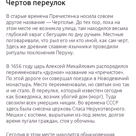
Чертов переулок
В старые времена Пречистенка носила совсем
другое название — Чертолье. До тех пор, пока на
этом месте не возникла улица, там находился весьма
глубокий овраг с бегущим по дну ручьем. Местные
поговаривали, что рыл его ни кто иной, как сам черт.
Здесь же древние славяне-язычники проводили
ритуалы поклонения Перуну.
В 1656 году царь Алексей Михайлович распорядился
переименовать «дурное» название на «пречистое».
По этой дороге он совершал поездки в Новодевичий
монастырь. Место переименовали, но святым оно так
и не стало. В переулке, который известен сегодня
как Божедомка, возник убогий дом (морг). Туда
свозили всех умерших нищих. Во времена СССР
здесь была снесена церковь Спаса Нерукотворного.
Мешки с костями, вырытыми из-под земли, долгое
время пугали граждан, стоя у обочины.
Сегодня в этом месте находится обыкновенная