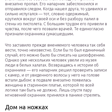
внезапно пропал. Его напарник забеспокоился и
отправился следом. Когда нашел друга, то удивился и
сильно испугался — тот, словно одержимый,
крутился вокруг своей оси и без разбору палил в
стены из пистолета. С большим трудом его привели в
чувства, после чего позвали врачей. Те единогласно
признали охранника сумасшедшим.
Что заставило прежде вменяемого человека так себя
вести, точно неизвестно. Если бы то был единичный
случай, его можно было бы списать на шизофрению.
Однако уже нескольких человек увели из музея
люди в белых халатах. Возвращаясь к истории об
охраннике — его напарник решил проверить записи
с камер, и от увиденного волосы у него на голове
встали дыбом: в подвале внезапно появилась
женщина в старинном платье, которой по всей
логике там быть не должно. Лишь спустя пару
мгновений охранник принялся в панике стрелять.
Дом на ножках