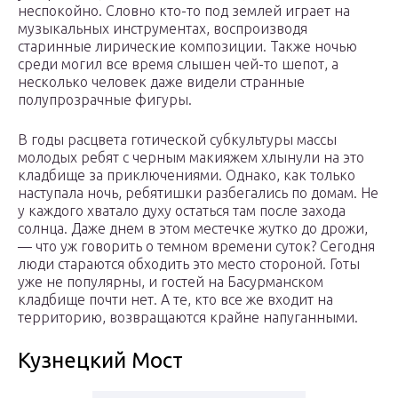
неспокойно. Словно кто-то под землей играет на
музыкальных инструментах, воспроизводя
старинные лирические композиции. Также ночью
среди могил все время слышен чей-то шепот, а
несколько человек даже видели странные
полупрозрачные фигуры.
В годы расцвета готической субкультуры массы
молодых ребят с черным макияжем хлынули на это
кладбище за приключениями. Однако, как только
наступала ночь, ребятишки разбегались по домам. Не
у каждого хватало духу остаться там после захода
солнца. Даже днем в этом местечке жутко до дрожи,
— что уж говорить о темном времени суток? Сегодня
люди стараются обходить это место стороной. Готы
уже не популярны, и гостей на Басурманском
кладбище почти нет. А те, кто все же входит на
территорию, возвращаются крайне напуганными.
Кузнецкий Мост