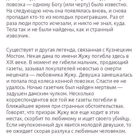
повозка — одному Богу (или черту) было известно.
На следующую ночь она появлялась вновь, и снова
пропадал кто-то из молодых проигравших. Раз от
раза люди просто исчезали, и никто не знал, куда.
Тела так и не были найдены, как и странный
извозчик.
Существует и другая легенда, связанная с Кузнецким
Мостом. Некая дама по имени Жужу погибла здесь в
XIX веке. В момент ее гибели мальчик, продающий
газеты, зазывал покупателей новостью о смерти
мецената — любовника Жужу. Девушка замешкалась
и попала под колеса конной повозки. Спасти ее не
удалось. Ночью газетчик был найден мертвым —
задушен дамским чулком. Несколько
корреспондентов все той же газеты погибли в
ближайшее время при странных обстоятельствах.
Говорят, что призрак Жужу все еще ходит в этих
местах, скорбит по любимому и ищет своего убийцу.
Если неупокоенный дух явится молодой девушке, то
ее ожидает скорая разлука с любимым человеком.