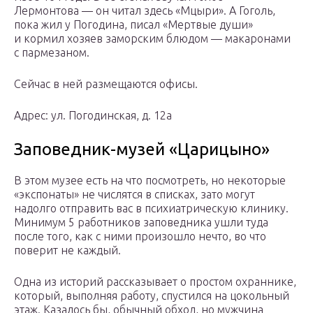
Лермонтова — он читал здесь «Мцыри». А Гоголь,
пока жил у Погодина, писал «Мертвые души»
и кормил хозяев заморским блюдом — макаронами
с пармезаном.
Сейчас в ней размещаются офисы.
Адрес: ул. Погодинская, д. 12а
Заповедник-музей «Царицыно»
В этом музее есть на что посмотреть, но некоторые
«экспонаты» не числятся в списках, зато могут
надолго отправить вас в психиатрическую клинику.
Минимум 5 работников заповедника ушли туда
после того, как с ними произошло нечто, во что
поверит не каждый.
Одна из историй рассказывает о простом охраннике,
который, выполняя работу, спустился на цокольный
этаж. Казалось бы, обычный обход, но мужчина