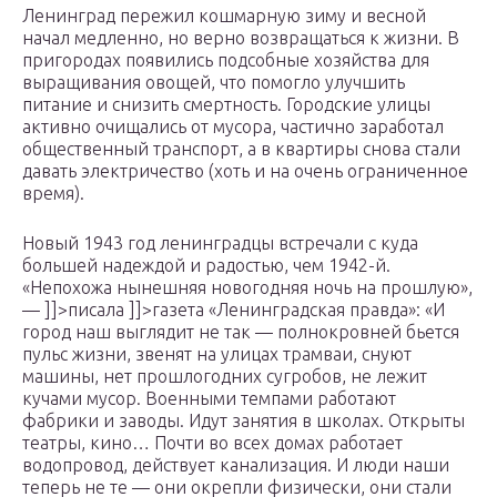
Ленинград пережил кошмарную зиму и весной
начал медленно, но верно возвращаться к жизни. В
пригородах появились подсобные хозяйства для
выращивания овощей, что помогло улучшить
питание и снизить смертность. Городские улицы
активно очищались от мусора, частично заработал
общественный транспорт, а в квартиры снова стали
давать электричество (хоть и на очень ограниченное
время).
Новый 1943 год ленинградцы встречали с куда
большей надеждой и радостью, чем 1942-й.
«Непохожа нынешняя новогодняя ночь на прошлую»,
— ]]>писала ]]>газета «Ленинградская правда»: «И
город наш выглядит не так — полнокровней бьется
пульс жизни, звенят на улицах трамваи, снуют
машины, нет прошлогодних сугробов, не лежит
кучами мусор. Военными темпами работают
фабрики и заводы. Идут занятия в школах. Открыты
театры, кино… Почти во всех домах работает
водопровод, действует канализация. И люди наши
теперь не те — они окрепли физически, они стали