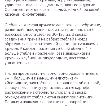
удлиненно-овальные, длинные, плоские и другие.
Основные типы окраски — белый, жёлтый, розовый,
красный, фиолетовый.
Стебли картофеля прямостоячие, сочные, ребристые,
разветвлённые, пушистые, из-за прижатых к стеблю
волосков. Высота стеблей 30–150 см. В местах
соединения граней на ребрах стеблей иногда
образуются выросты зеленой ткани, так называемые
крылья. У каждого растения стеблей обычно 4–8.
Больше стеблей у растений, развивающихся из
крупных клубней на плодородных, достаточно
увлажненных почвах.
Листья прерывисто-непарноперисторассеченные, с
7–11 большими и меньшими листочками,
яйцевидные, заострённые, с неравнобокой основой,
сверху голые, внизу пушистые. Листья картофеля
расположены на стеблях по спирали. В местах
отхождения от стебля листья имеют прилистники.
Первыми появляются простые цельнокрайние