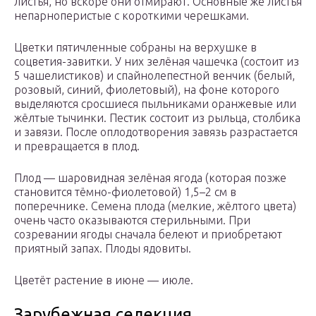
листья, но вскоре они отмирают. Основные же листья
непарноперистые с короткими черешками.
Цветки пятичленные собраны на верхушке в
соцветия-завитки. У них зелёная чашечка (состоит из
5 чашелистиков) и спайнолепестной венчик (белый,
розовый, синий, фиолетовый), на фоне которого
выделяются сросшиеся пыльниками оранжевые или
жёлтые тычинки. Пестик состоит из рыльца, столбика
и завязи. После оплодотворения завязь разрастается
и превращается в плод.
Плод — шаровидная зелёная ягода (которая позже
становится тёмно-фиолетовой) 1,5–2 см в
поперечнике. Семена плода (мелкие, жёлтого цвета)
очень часто оказываются стерильными. При
созревании ягоды сначала белеют и приобретают
приятный запах. Плоды ядовиты.
Цветёт растение в июне — июле.
Зарубежная селекция