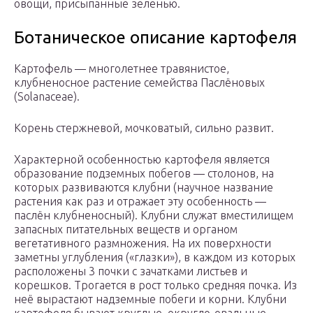
овощи, присыпанные зеленью.
Ботаническое описание картофеля
Картофель — многолетнее травянистое,
клубненосное растение семейства Паслёновых
(Solanaceae).
Корень стержневой, мочковатый, сильно развит.
Характерной особенностью картофеля является
образование подземных побегов — столонов, на
которых развиваются клубни (научное название
растения как раз и отражает эту особенность —
паслён клубненосный). Клубни служат вместилищем
запасных питательных веществ и органом
вегетативного размножения. На их поверхности
заметны углубления («глазки»), в каждом из которых
расположены 3 почки с зачатками листьев и
корешков. Трогается в рост только средняя почка. Из
неё вырастают надземные побеги и корни. Клубни
картофеля бывают круглые, округло-овальные,