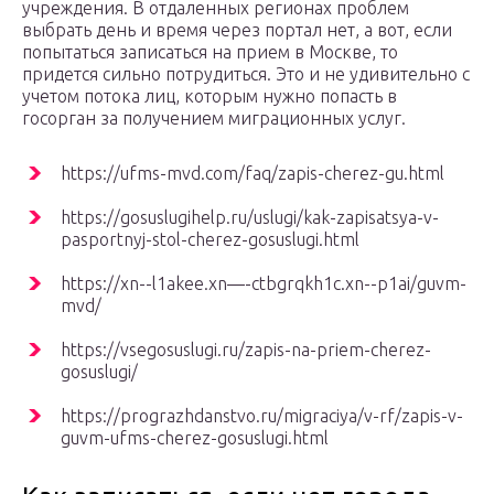
учреждения. В отдаленных регионах проблем
выбрать день и время через портал нет, а вот, если
попытаться записаться на прием в Москве, то
придется сильно потрудиться. Это и не удивительно с
учетом потока лиц, которым нужно попасть в
госорган за получением миграционных услуг.
https://ufms-mvd.com/faq/zapis-cherez-gu.html
https://gosuslugihelp.ru/uslugi/kak-zapisatsya-v-
pasportnyj-stol-cherez-gosuslugi.html
https://xn--l1akee.xn—-ctbgrqkh1c.xn--p1ai/guvm-
mvd/
https://vsegosuslugi.ru/zapis-na-priem-cherez-
gosuslugi/
https://prograzhdanstvo.ru/migraciya/v-rf/zapis-v-
guvm-ufms-cherez-gosuslugi.html