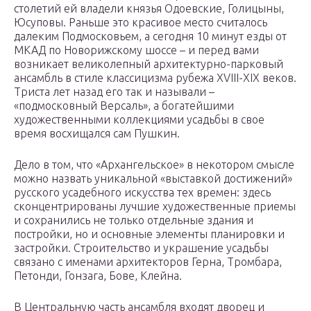
столетий ей владели князья Одоевские, Голицыны,
Юсуповы. Раньше это красивое место считалось
далеким Подмосковьем, а сегодня 10 минут езды от
МКАД по Новорижскому шоссе – и перед вами
возникает великолепный архитектурно-парковый
ансамбль в стиле классицизма рубежа XVIII-XIX веков.
Триста лет назад его так и называли –
«подмосковный Версаль», а богатейшими
художественными коллекциями усадьбы в свое
время восхищался сам Пушкин.
Дело в том, что «Архангельское» в некотором смысле
можно назвать уникальной «выставкой достижений»
русского усадебного искусства тех времен: здесь
сконцентрированы лучшие художественные приемы
и сохранились не только отдельные здания и
постройки, но и основные элементы планировки и
застройки. Строительство и украшение усадьбы
связано с именами архитекторов Герна, Тромбара,
Петонди, Гонзага, Бове, Клейна.
В Центральную часть ансамбля входят дворец и