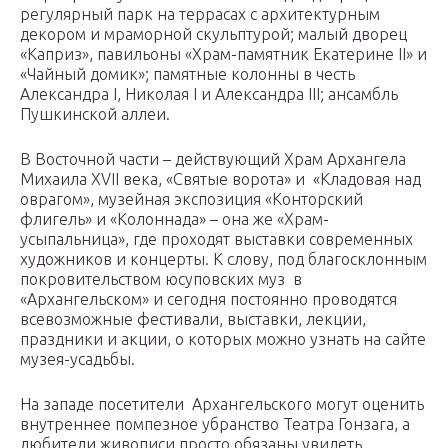
регулярный парк на террасах с архитектурным
декором и мраморной скульптурой; малый дворец
«Каприз», павильоны «Храм-памятник Екатерине II» и
«Чайный домик»; памятные колонны в честь
Александра I, Николая I и Александра III; ансамбль
Пушкинской аллеи.
В Восточной части – действующий Храм Архангела
Михаила XVII века, «Святые ворота» и «Кладовая над
оврагом», музейная экспозиция «Конторский
флигель» и «Колоннада» – она же «Храм-
усыпальница», где проходят выставки современных
художников и концерты. К слову, под благосклонным
покровительством юсуповских муз в
«Архангельском» и сегодня постоянно проводятся
всевозможные фестивали, выставки, лекции,
праздники и акции, о которых можно узнать на сайте
музея-усадьбы.
На западе посетители Архангельского могут оценить
внутреннее помпезное убранство Театра Гонзага, а
любители живописи просто обязаны увидеть