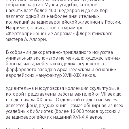
собрание картин Музея-усадьбы, которое
насчитывает более 400 шедевров и до сих пор
является одной из наиболее значительных
коллекций западноевропейской живописи в России.
Например, написанное на мраморе
«Жертвоприношение Авраама» флорентийского
мастера А. Аллори.
В собрании декоративно-прикладного искусства
уникальных экспонатов не меньше: художественная
бронза, часы, мебель и изделия юсуповского
фарфорового завода в Архангельском и основных
европейских мануфактур XVIII-XIX веков.
Удивительна и юсуповская коллекция скульптуры, в
которой представлены работы ваятелей от VII век до
н.э. до начала ХХ века. Отдельной гордостью музея
является фонд редких книг – самая обширная из всех
усадебных библиотек (более 16 000 томов русских и
западноевропейских изданий XVI-ХIХ веков.