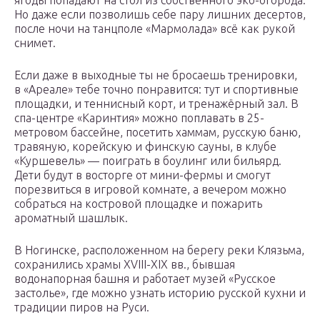
ягоды попадают на стол из собственного эко-огорода.
Но даже если позволишь себе пару лишних десертов,
после ночи на танцполе «Мармолада» всё как рукой
снимет.
Если даже в выходные ты не бросаешь тренировки,
в «Ареале» тебе точно понравится: тут и спортивные
площадки, и теннисный корт, и тренажёрный зал. В
спа-центре «Каринтия» можно поплавать в 25-
метровом бассейне, посетить хаммам, русскую баню,
травяную, корейскую и финскую сауны, в клубе
«Куршевель» — поиграть в боулинг или бильярд.
Дети будут в восторге от мини-фермы и смогут
порезвиться в игровой комнате, а вечером можно
собраться на костровой площадке и пожарить
ароматный шашлык.
В Ногинске, расположенном на берегу реки Клязьма,
сохранились храмы XVIII-XIX вв., бывшая
водонапорная башня и работает музей «Русское
застолье», где можно узнать историю русской кухни и
традиции пиров на Руси.