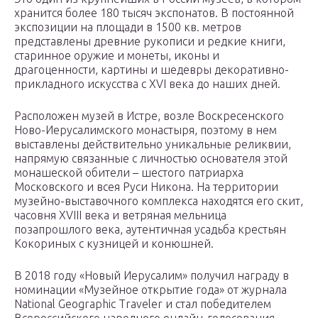
хранится более 180 тысяч экспонатов. В постоянной
экспозиции на площади в 1500 кв. метров
представлены древние рукописи и редкие книги,
старинное оружие и монеты, иконы и
драгоценности, картины и шедевры декоративно-
прикладного искусства с ХVI века до наших дней.
Расположен музей в Истре, возле Воскресенского
Ново-Иерусалимского монастыря, поэтому в нем
выставлены действительно уникальные реликвии,
напрямую связанные с личностью основателя этой
монашеской обители – шестого патриарха
Московского и всея Руси Никона. На территории
музейно-выставочного комплекса находятся его скит,
часовня ХVIII века и ветряная мельница
позапрошлого века, аутентичная усадьба крестьян
Кокориных с кузницей и конюшней.
В 2018 году «Новый Иерусалим» получил награду в
номинации «Музейное открытие года» от журнала
National Geographic Traveler и стал победителем