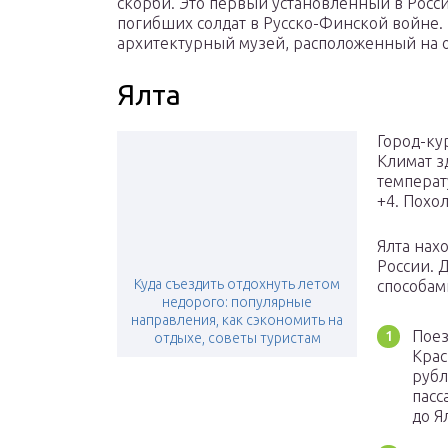
скорби. Это первый установленный в Росс
погибших солдат в Русско-Финской войне. 
архитектурный музей, расположенный на 
Ялта
Город-ку
Климат з
температ
+4. Похо
Ялта нах
России. 
Куда съездить отдохнуть летом
способам
недорого: популярные
направления, как сэкономить на
Поез
отдыхе, советы туристам
Крас
рубл
пасс
до Я