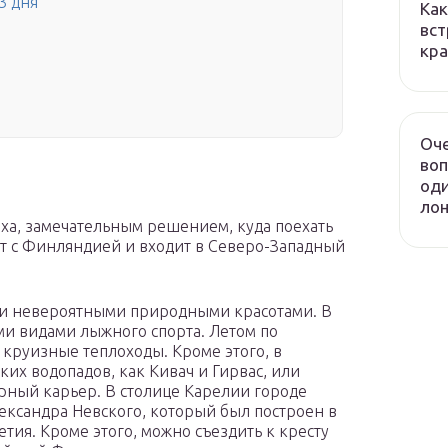
3 дня
Как
вст
кра
Оч
воп
оди
лон
ыха, замечательным решением, куда поехать
чит с Финляндией и входит в Северо-Западный
ми невероятными природными красотами. В
ми видами лыжного спорта. Летом по
круизные теплоходы. Кроме этого, в
их водопадов, как Кивач и Гирвас, или
рный карьер. В столице Карелии городе
ександра Невского, который был построен в
тия. Кроме этого, можно съездить к кресту