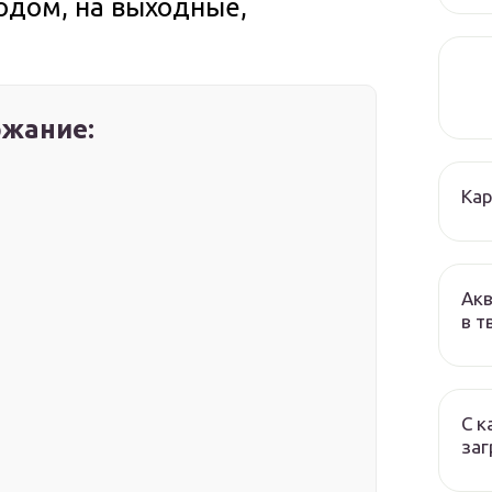
родом, на выходные,
жание:
Кар
Акв
в т
С к
заг