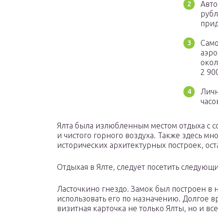
Авто
рубл
прид
Само
аэро
окол
2 90
Личн
часо
Ялта была излюбленным местом отдыха с с
и чистого горного воздуха. Также здесь мн
исторических архитектурных построек, оста
Отдыхая в Ялте, следует посетить следующ
Ласточкино гнездо. Замок был построен в 
использовать его по назначению. Долгое 
визитная карточка не только Ялты, но и вс