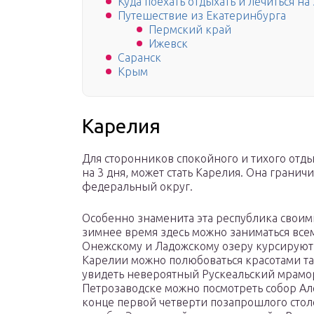
Куда поехать отдыхать и лечиться на 
Путешествие из Екатеринбурга
Пермский край
Ижевск
Саранск
Крым
Карелия
Для сторонников спокойного и тихого отд
на 3 дня, может стать Карелия. Она грани
федеральный округ.
Особенно знаменита эта республика свои
зимнее время здесь можно заниматься все
Онежскому и Ладожскому озеру курсируют 
Карелии можно полюбоваться красотами так
увидеть невероятный Рускеальский мрамо
Петрозаводске можно посмотреть собор Ал
конце первой четверти позапрошлого столе