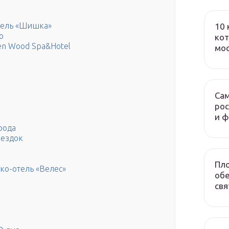
тель «Шишка»
10 
о
кот
en Wood Spa&Hotel
мо
Сам
рос
и 
рода
оездок
Пло
эко-отель «Велес»
обе
свя