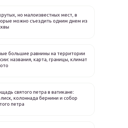
крутых, но малоизвестных мест, в
орые можно съездить одним днем из
сквы
ые большие равнины на территории
сии: названия, карта, границы, климат
фото
щадь святого петра в ватикане:
лиск, колоннада бернини и собор
того петра