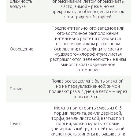
Влажность
опрыскивание; летом опрыскивать
воздуха
часто, зимой – реже, но не
прекращать, особенно, если цветок
стоит рядом с батареей.
Предпочтительно юго-западное или
юго-восточное расположение;
интенсивно растет и становится
пышным при ярком рассеянном
Освещение
освещении; при дефиците света у
«кудрявого» хлорофитума листья
распрямляются; зеленолистные виды
выносят кратковременное
затемнение.
Почва всегда должна быть влажной,
но не переувлажненной; зимой
Полив
поливают раз в 7 дней, а летом – через
каждые 3 дня.
Можно приготовить смесь из 0, 5
порции перлита, земли дерновой,
торфа, земли листовой, взятых по 1
Грунт
порции; можно купить готовый
универсальный грунт с нейтральной
кислотностью; иногда выращивают в