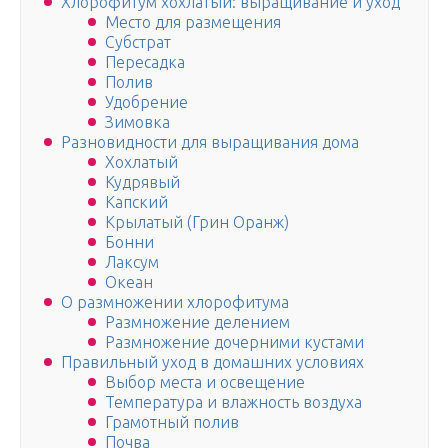
Хлорофитум хохлатый: выращивание и уход
Место для размещения
Субстрат
Пересадка
Полив
Удобрение
Зимовка
Разновидности для выращивания дома
Хохлатый
Кудрявый
Капский
Крылатый (Грин Оранж)
Бонни
Лаксум
Океан
О размножении хлорофитума
Размножение делением
Размножение дочерними кустами
Правильный уход в домашних условиях
Выбор места и освещение
Температура и влажность воздуха
Грамотный полив
Почва