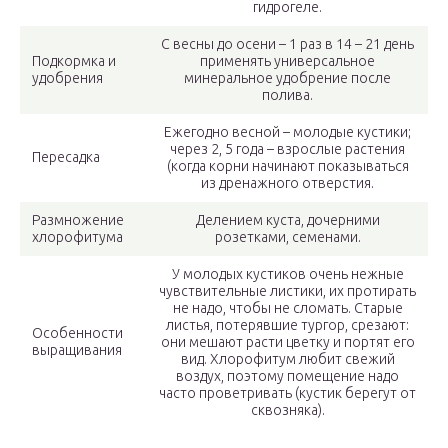
гидрогеле.
С весны до осени – 1 раз в 14 – 21 день
Подкормка и
применять универсальное
удобрения
минеральное удобрение после
полива.
Ежегодно весной – молодые кустики;
через 2, 5 года – взрослые растения
Пересадка
(когда корни начинают показываться
из дренажного отверстия.
Размножение
Делением куста, дочерними
хлорофитума
розетками, семенами.
У молодых кустиков очень нежные
чувствительные листики, их протирать
не надо, чтобы не сломать. Старые
листья, потерявшие тургор, срезают:
Особенности
они мешают расти цветку и портят его
выращивания
вид. Хлорофитум любит свежий
воздух, поэтому помещение надо
часто проветривать (кустик берегут от
сквозняка).