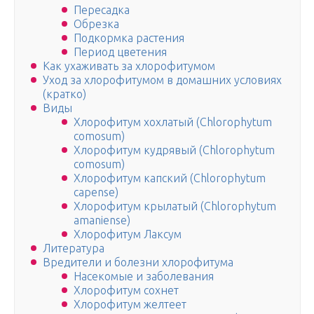
Пересадка
Обрезка
Подкормка растения
Период цветения
Как ухаживать за хлорофитумом
Уход за хлорофитумом в домашних условиях
(кратко)
Виды
Хлорофитум хохлатый (Chlorophytum
comosum)
Хлорофитум кудрявый (Chlorophytum
comosum)
Хлорофитум капский (Chlorophytum
capense)
Хлорофитум крылатый (Chlorophytum
amaniense)
Хлорофитум Лаксум
Литература
Вредители и болезни хлорофитума
Насекомые и заболевания
Хлорофитум сохнет
Хлорофитум желтеет