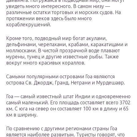
дайвинга. Погружаясь в подводный мир, они могут
увидеть много интересного. В самом низу —
различные остатки торговых и морских судов. На
протяжении веков здесь было много
кораблекрушений.
Кроме того, подводный мир богат акулами,
дельфинами, черепахами, крабами, каракатицами и
моллюсками. В чистой прозрачной воде плавают
мурены, тунец и другие известные рыбы. Также
вокруг много красивых кораллов.
Самыми популярными островами Гоа являются
острова Св. Джордж, Гранд, Нетрани и Мурдешавр.
Гоа — самый известный штат Индии и одновременно
самый маленький. Его площадь составляет всего 3702
км. С юга на север он составляет 100 км в длину и 65
км в ширину.
По сравнению с другими регионами страны Гоа
является наиболее развитым. Туристы говорят, что