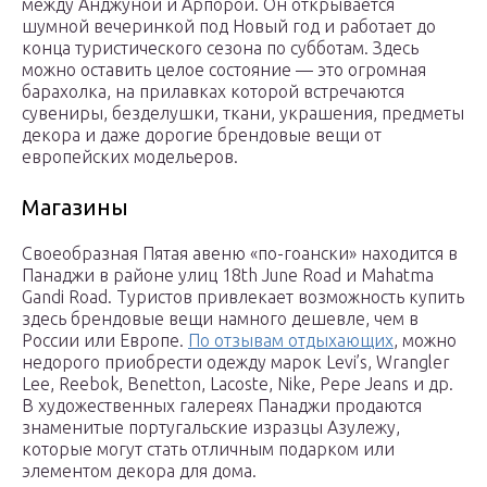
между Анджуной и Арпорой. Он открывается
шумной вечеринкой под Новый год и работает до
конца туристического сезона по субботам. Здесь
можно оставить целое состояние — это огромная
барахолка, на прилавках которой встречаются
сувениры, безделушки, ткани, украшения, предметы
декора и даже дорогие брендовые вещи от
европейских модельеров.
Магазины
Своеобразная Пятая авеню «по-гоански» находится в
Панаджи в районе улиц 18th June Road и Mahatma
Gandi Road. Туристов привлекает возможность купить
здесь брендовые вещи намного дешевле, чем в
России или Европе.
По отзывам отдыхающих
, можно
недорого приобрести одежду марок Levi’s, Wrangler
Lee, Reebok, Benetton, Lacoste, Nike, Pepe Jeans и др.
В художественных галереях Панаджи продаются
знаменитые португальские изразцы Азулежу,
которые могут стать отличным подарком или
элементом декора для дома.