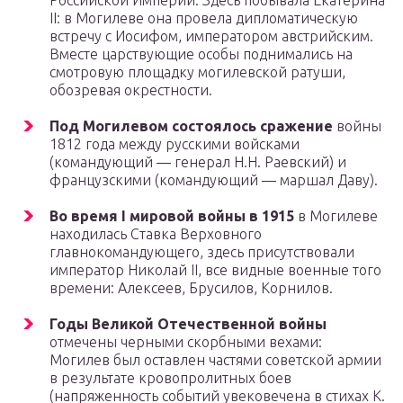
Российской Империи. Здесь побывала Екатерина
II: в Могилеве она провела дипломатическую
встречу с Иосифом, императором австрийским.
Вместе царствующие особы поднимались на
смотровую площадку могилевской ратуши,
обозревая окрестности.
Под Могилевом состоялось сражение
войны
1812 года между русскими войсками
(командующий — генерал Н.Н. Раевский) и
французскими (командующий — маршал Даву).
Во время I мировой войны в 1915
в Могилеве
находилась Ставка Верховного
главнокомандующего, здесь присутствовали
император Николай II, все видные военные того
времени: Алексеев, Брусилов, Корнилов.
Годы Великой Отечественной войны
отмечены черными скорбными вехами:
Могилев был оставлен частями советской армии
в результате кровопролитных боев
(напряженность событий увековечена в стихах К.