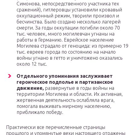
Симонова, непосредственного участника тех
сражений), гитлеровцы установили кровавый
оккупационный режим, творили произвол и
бесчинства. Было создано несколько лагерей
смерти. За годы оккупации погибли около 70
тыс. человек, много могилевчан угнаны на
работы в Германию. Еврейское население
Могилева страдало от геноцида: из примерно 19
тыс. евреев города по состоянию на начало
войны угнано в гетто и уничтожено оказались
около 12 тыс.
Отдельного упоминания заслуживает
героическое подполье и партизанское
движение,
развернутые в годы войны на
территории Могилева и области. Их активная,
жертвенная деятельность ослабляла врага,
помогала выживать мирному населению,
приближало победу.
Практически все перечисленные страницы
прошлого и упомянутые вехи настоящего отражены