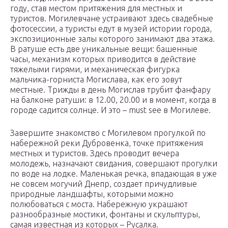
году, став местом притяжения для местных и
туристов. Могилевчане устраивают здесь свадебные
фотосессии, а туристы едут в музей истории города,
экспозиционные залы которого занимают два этажа.
В ратуше есть две уникальные вещи: башенные
часы, механизм которых приводится в действие
тяжелыми гирями, и механическая фигурка
мальчика-горниста Могислава, как его зовут
местные. Трижды в день Могислав трубит фанфару
на балконе ратуши: в 12.00, 20.00 и в момент, когда в
городе садится солнце. И это – must see в Могилеве.
Завершите знакомство с Могилевом прогулкой по
набережной реки Дубровенка, точке притяжения
местных и туристов. Здесь проводит вечера
молодежь, назначают свидания, совершают прогулки
по воде на лодке. Маленькая речка, впадающая в уже
не совсем могучий Днепр, создает причудливые
природные ландшафты, которыми можно
полюбоваться с моста. Набережную украшают
разнообразные мостики, фонтаны и скульптуры,
самая известная из которых – Русалка.