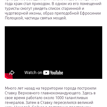
года храм стал приходом. В одном из его помещений
туристы смогут увидеть список старинной и
чудотворной иконы, образ преподобной Ефросинии
Полоцкой, частицы святых мощей.
Много лет назад на территории города построили
Ставку Верховного главнокомандующего. Здесь в
свое время работало около 1000 талантливых
генералов. Затем в Ставку переселился великий