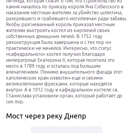
легенда, которая гласит о том, что строительство из
камня началось по приказу короля Яна Собесского в
наказание местным жителям за убийство шляхтича,
разорявшего и грабившего могилевчан ради забавы.
Якобы разгневанный король приказал местным
жителям выстроить костел из кирпичей своих
собственных домашних печей. В 1752 году
реконструкция была завершена и с тех пор он
практически не менялся. Интересно, что статус
«кафедрального» костел получил благодаря
императрице Екатерина II, которая посетила это
место в 1789 году и осталась под большим
впечатлением. Помимо внушительного фасада этот
католических храм известен еще и своими
великолепными фресками, которые находятся
внутри. А в 1912 году в кафедральном костеле св.
Станислава установили орган, который работает до
сих пор.
Мост через реку Днепр