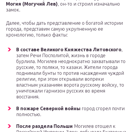
Могия (Могучий Лев)
, он-то и строил изначально
замок.
Далее, чтобы дать представление о богатой истории
города, представим самую укрупненную ее
хронологию, только факты:
В составе Великого Княжества Литовского
,
затем Речи Посполитой, жизнь в городе
бурлила. Могилев неоднократно захватывали то
русские, то поляки, то казаки. Жители города
поднимали бунты то против насаждения чуждой
религии, при этом открывали вопреки
властным указаниям ворота русскому войску, то
уничтожали гарнизон русских во время
восстания.
В пожаре Северной войны
город сгорел почти
полностью.
После раздела Польши
Могилев отошел к