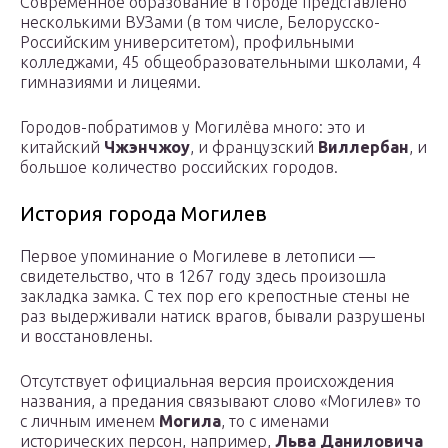
Современное образование в городе представлено
несколькими ВУЗами (в том числе, Белорусско-
Российским университетом), профильными
колледжами, 45 общеобразовательными школами, 4
гимназиями и лицеями.
Городов-побратимов у Могилёва много: это и
китайский
Чжэнчжоу
, и французский
Виллербан
, и
большое количество российских городов.
История города Могилев
Первое упоминание о Могилеве в летописи —
свидетельство, что в 1267 году здесь произошла
закладка замка. С тех пор его крепостные стены не
раз выдерживали натиск врагов, бывали разрушены
и восстановлены.
Отсутствует официальная версия происхождения
названия, а предания связывают слово «Могилев» то
с личным именем
Могила
, то с именами
исторических персон, например,
Льва Даниловича