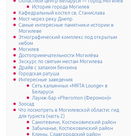
Областной центр Беларуси — город Могилев
История города Могилев
Кафедральный костел св. Станислава
Мост через реку Днепр
Самые интересные памятники истории в
Могилеве
Этнографический комплекс под открытым
небом
Могилев
Достопримечательности Могилёва
Экскурс по святым местам Могилева
Драйв с запахом бензина
Городская ратуша
Интересные заведения
Сеть кальянных «МЯТА Lounge» в
Беларуси
Лаунж-бар «Pheromon (Феромон)»
Зоосад
Что посмотреть в Могилевской области: гид
для туриста (часть 2)
Самотевичи, Костюковичский район
Забычанье, Костюковичский район
Клины, Славгородский район