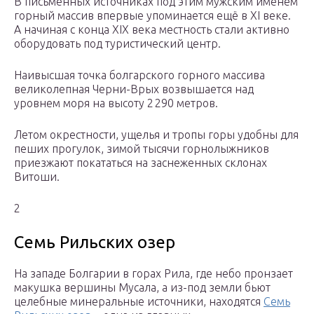
В письменных источниках под этим мужским именем
горный массив впервые упоминается ещё в XI веке.
А начиная с конца XIX века местность стали активно
оборудовать под туристический центр.
Наивысшая точка болгарского горного массива
великолепная Черни-Врых возвышается над
уровнем моря на высоту 2 290 метров.
Летом окрестности, ущелья и тропы горы удобны для
пеших прогулок, зимой тысячи горнолыжников
приезжают покататься на заснеженных склонах
Витоши.
2
Семь Рильских озер
На западе Болгарии в горах Рила, где небо пронзает
макушка вершины Мусала, а из-под земли бьют
целебные минеральные источники, находятся
Семь