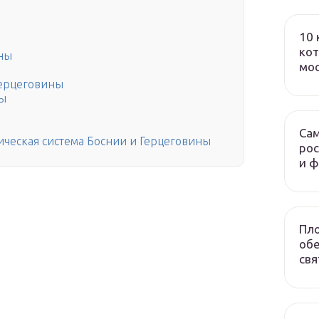
10 
кот
ины
мо
Герцеговины
ны
Сам
ическая система Боснии и Герцеговины
рос
и 
Пло
обе
свя