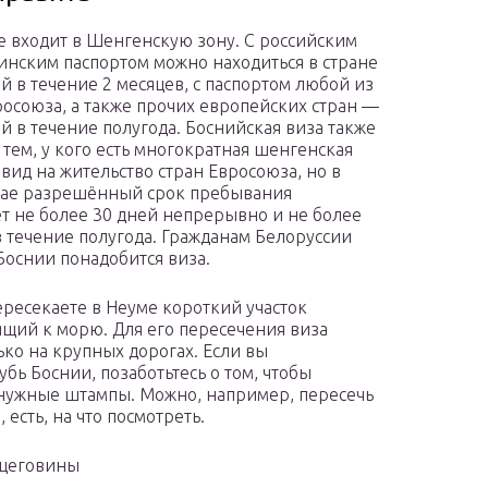
е входит в Шенгенскую зону. С российским
инским паспортом можно находиться в стране
ей в течение 2 месяцев, с паспортом любой из
росоюза, а также прочих европейских стран —
ей в течение полугода. Боснийская виза также
 тем, у кого есть многократная шенгенская
 вид на жительство стран Евросоюза, но в
чае разрешённый срок пребывания
ет не более 30 дней непрерывно и не более
в течение полугода. Гражданам Белоруссии
Боснии понадобится виза.
ересекаете в Неуме короткий участок
щий к морю. Для его пересечения виза
ько на крупных дорогах. Если вы
убь Боснии, позаботьтесь о том, чтобы
 нужные штампы. Можно, например, пересечь
 есть, на что посмотреть.
рцеговины