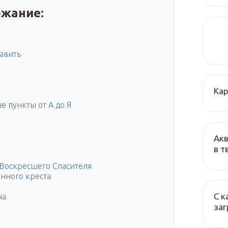
жание:
авить
Кар
е пункты от А до Я
Акв
в т
 Воскресшего Спасителя
нного креста
С к
ча
заг