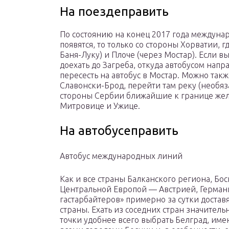
На поездеправить
По состоянию на конец 2017 года междунар
появятся, то только со стороны Хорватии, 
Баня-Луку) и Плоче (через Мостар). Если в
доехать до Загреба, откуда автобусом напра
пересесть на автобус в Мостар. Можно так
Славонски-Брод, перейти там реку (необяза
стороны Сербии ближайшие к границе же
Митровице и Ужице.
На автобусеправить
Автобус международных линий
Как и все страны Балканского региона, Бо
Центральной Европой — Австрией, Германи
гастарбайтеров» примерно за сутки достав
страны. Ехать из соседних стран значитель
точки удобнее всего выбрать Белград, им