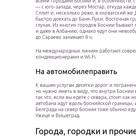
всеми городами Боснии и, в особенности, 
— с юго-запада, через Мостар, откуда кажд
Сплит и, несколько реже, в хорватский же
быстро доехать до Баня-Луки. Восточная гр
глухая. Из многих городов Боснии бывают
и даже в Албанию, однако едут они невооб
до Сараево занимает 8 ч.
На международных линиях работают совре
кондииционерами и Wi-Fi.
На автомобилеправить
К вашим услугам десятки дорог и погранич
но нужно иметь в виду, что внутри Боснии 
так что, если вы едете с севера, стоит как
автобана идут вдоль боснийской границы, и
Белграда на север Боснии тоже обычно еду
Ужице и Вишеград.
Города, городки и прочи