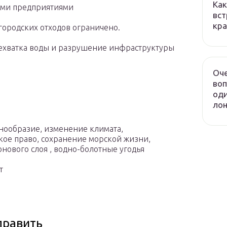
Как
ими предприятиями
вст
кра
городских отходов ограничено.
ехватка воды и разрушение инфраструктуры
Оч
воп
оди
лон
знообразие, изменение климата,
кое право, сохранение морской жизни,
нового слоя , водно-болотные угодья
т
править