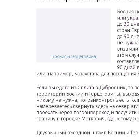
Босния н
или укра
до 30 дн
стран Ев
до 90 дн
не нужна
виза или
этом слу
Босния и герцеговина
составля
90 дней 
или, например, Казахстана для посещения 
Если вы едете из Сплита в Дубровник, то п
территории Боснии и Герцеговины, выходя
никому не нужна, погранконтроль есть тол
намереваетесь свернуть здесь на север вгл
проехать через погранпереход и получить
границу в городке Меткович, где, к тому же,
Двуязычный въездной штамп Боснии и Ге