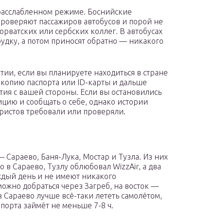
расслабленном режиме. Боснийские
проверяют пассажиров автобусов и порой не
орватских или сербских коллег. В автобусах
будку, а потом приносят обратно — никакого
тии, если вы планируете находиться в стране
 копию паспорта или ID-карты и дальше
тия с вашей стороны. Если вы остановились
лицию и сообщать о себе, однако истории
уристов требовали или проверяли.
 Сараево, Баня-Лука, Мостар и Тузла. Из них
в Сараево, Тузлу облюбовал WizzAir, а два
ждый день и не имеют никакого
можно добраться через Загреб, на восток —
 в Сараево лучше всё-таки лететь самолётом,
порта займёт не меньше 7-8 ч.