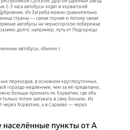
с республикой Српской. Другой удобный заезд
ые 2-3 часа автобусы ходят в хорватский
 Дубровник. Из Загреба можно сравнительно
аница страны — самая горная и потому самая
 прямые автобусы на черногорское побережье
разимо долго: например, путь от Подгорицы
менные автобусы, обычно с
ных переходов, в основном круглосуточных,
всё гораздо медленнее, чем за её пределами,
 можно больше проехать по Хорватии, где оба
 только потом заезжать в саму Боснию. Из
т через Хорватию, а в Сараево — через
е населённые пункты от А