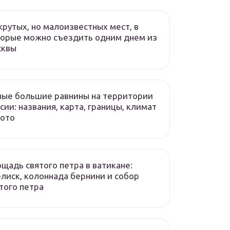
крутых, но малоизвестных мест, в
орые можно съездить одним днем из
сквы
ые большие равнины на территории
сии: названия, карта, границы, климат
фото
щадь святого петра в ватикане:
лиск, колоннада бернини и собор
того петра