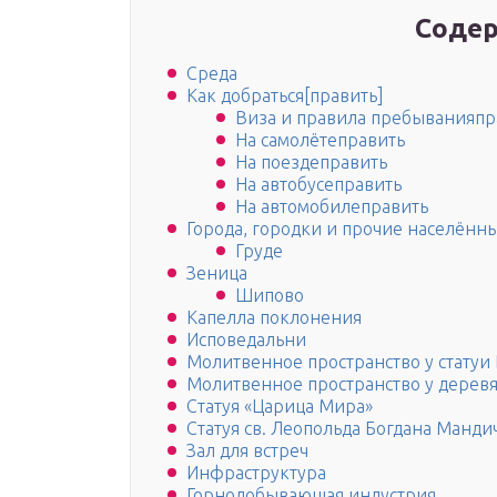
Содер
Среда
Как добраться[править]
Виза и правила пребыванияпр
На самолётеправить
На поездеправить
На автобусеправить
На автомобилеправить
Города, городки и прочие населённы
Груде
Зеница
Шипово
Капелла поклонения
Исповедальни
Молитвенное пространство у статуи
Молитвенное пространство у деревя
Статуя «Царица Мира»
Статуя св. Леопольда Богдана Манди
Зал для встреч
Инфраструктура
Горнодобывающая индустрия