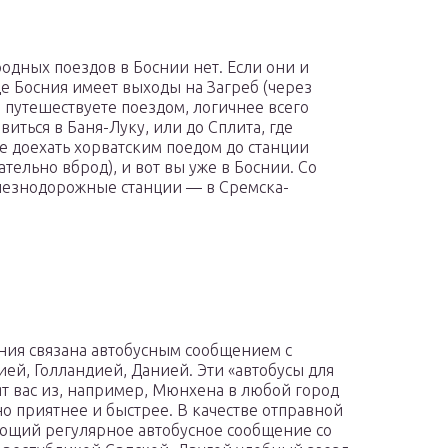
одных поездов в Боснии нет. Если они и
где Босния имеет выходы на Загреб (через
ы путешествуете поездом, логичнее всего
виться в Баня-Луку, или до Сплита, где
же доехать хорватским поедом до станции
тельно вброд), и вот вы уже в Боснии. Со
лезнодорожные станции — в Сремска-
сния связана автобусным сообщением с
ей, Голландией, Данией. Эти «автобусы для
ят вас из, например, Мюнхена в любой город
но приятнее и быстрее. В качестве отправной
еющий регулярное автобусное сообщение со