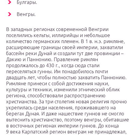
Булгары.
Венгры.
В западных регионах современной Венгрии
поселились кельты, иллирийцы и небольшое
количество германских племен. В 1 в. н.э. римляне,
расширяющие границы своей империи, захватили
бассейн реки Дунай и создали тут две провинции –
Дакию и Паннонию. Правление римлян
продолжалось до 430 г., когда сюда стали
переселяться гунны. Им понадобилось почти
двадцать лет, чтобы полностью захватить Паннонию.
Римляне принеси с собой достижения науки,
культуры и техники, изменили этнический облик
региона, способствовали распространению
христианства. За три столетия новая религия прочно
укрепилась среди населения, проживавшего на
берегах Дуная. И даже нашествие гуннов не смогло
вытеснить христианство, поэтому венгры, обитавшие
в восточных регионах империи гуннов. До конца
9 века Карпатский регион венграм не принадлежал,