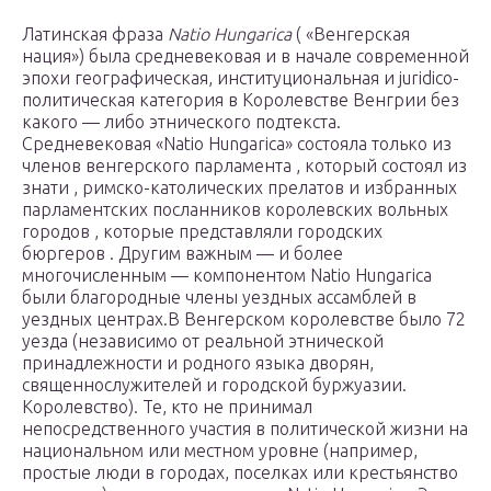
Латинская фраза
Natio Hungarica
( «Венгерская
нация») была средневековая и в начале современной
эпохи географическая, институциональная и juridico-
политическая категория в Королевстве Венгрии без
какого — либо этнического подтекста.
Средневековая «Natio Hungarica» состояла только из
членов венгерского парламента , который состоял из
знати , римско-католических прелатов и избранных
парламентских посланников королевских вольных
городов , которые представляли городских
бюргеров . Другим важным — и более
многочисленным — компонентом Natio Hungarica
были благородные члены уездных ассамблей в
уездных центрах.В Венгерском королевстве было 72
уезда (независимо от реальной этнической
принадлежности и родного языка дворян,
священнослужителей и городской буржуазии.
Королевство). Те, кто не принимал
непосредственного участия в политической жизни на
национальном или местном уровне (например,
простые люди в городах, поселках или крестьянство