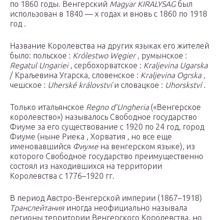
по 1860 годы. Венгерский
Magyar KIRALYSAG
был
использован в 1840 — х годах и вновь с 1860 по 1918
год .
Название Королевства на других языках его жителей
было: польское :
Królestwo Węgier
, румынское :
Regatul Ungariei
, сербохорватское :
Kraljevina Ugarska
/ Краљевина Угарска, словенское :
Kraljevina Ogrska
,
чешское :
Uherské království
и словацкое :
Uhorskství
.
Только итальянское
Regno d’Ungheria
(«Венгерское
королевство») называлось Свободное государство
Фиуме за его существование с 1920 по 24 год, город
Фиуме (ныне Риека , Хорватия , но все еще
именовавшийся
Фиуме
на венгерском языке), из
которого Свободное государство преимущественно
состоял из находившихся на территории
Королевства с 1776–1920 гг.
В период Австро-Венгерской империи (1867–1918)
Транслейтания
иногда неофициально называла
регионы территории Венгерского Королевства, но