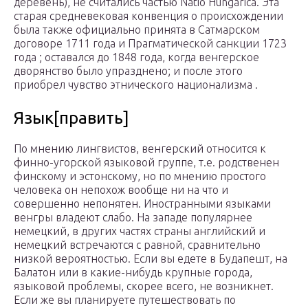
деревень), не считались частью Natio Hungarica. Эта
старая средневековая конвенция о происхождении
была также официально принята в Сатмарском
договоре 1711 года и Прагматической санкции 1723
года ; оставался до 1848 года, когда венгерское
дворянство было упразднено; и после этого
приобрел чувство этнического национализма .
Язык[править]
По мнению лингвистов, венгерский относится к
финно-угорской языковой группе, т.е. родственен
финскому и эстонскому, но по мнению простого
человека он непохож вообще ни на что и
совершенно непонятен. Иностранными языками
венгры владеют слабо. На западе популярнее
немецкий, в других частях страны английский и
немецкий встречаются с равной, сравнительно
низкой вероятностью. Если вы едете в Будапешт, на
Балатон или в какие-нибудь крупные города,
языковой проблемы, скорее всего, не возникнет.
Если же вы планируете путешествовать по