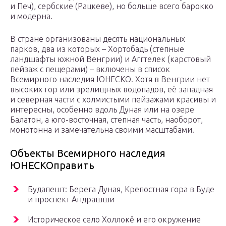
и Печ), сербские (Рацкеве), но больше всего барокко
и модерна.
В стране организованы десять национальных
парков, два из которых – Хортобадь (степные
ландшафты южной Венгрии) и Аггтелек (карстовый
пейзаж с пещерами) – включены в список
Всемирного наследия ЮНЕСКО. Хотя в Венгрии нет
высоких гор или зрелищных водопадов, её западная
и северная части с холмистыми пейзажами красивы и
интересны, особенно вдоль Дуная или на озере
Балатон, а юго-восточная, степная часть, наоборот,
монотонна и замечательна своими масштабами.
Объекты Всемирного наследия
ЮНЕСКОправить
Будапешт: Берега Дуная, Крепостная гора в Буде
и проспект Андрашши
Историческое село Холлокё и его окружение