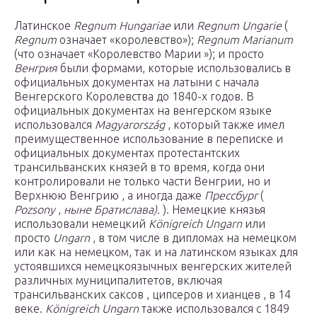
Латинское
Regnum Hungariae
или
Regnum Ungarie
(
Regnum
означает «королевство»);
Regnum Marianum
(что означает «Королевство Марии »); и просто
Венгрия
были формами, которые использовались в
официальных документах на латыни с начала
Венгерского Королевства до 1840-х годов. В
официальных документах на венгерском языке
использовался
Magyarország
, который также имел
преимущественное использование в переписке и
официальных документах протестантских
трансильванских князей в то время, когда они
контролировали не только части Венгрии, но и
Верхнюю Венгрию , а иногда даже
Прессбург
(
Pozsony
,
ныне
Братислава).
). Немецкие князья
использовали немецкий
Königreich Ungarn
или
просто
Ungarn
, в том числе в дипломах на немецком
или как на немецком, так и на латинском языках для
устоявшихся немецкоязычных венгерских жителей
различных муниципалитетов, включая
трансильванских саксов , ципсеров и хианцев , в 14
веке.
Königreich Ungarn
также использовался с 1849