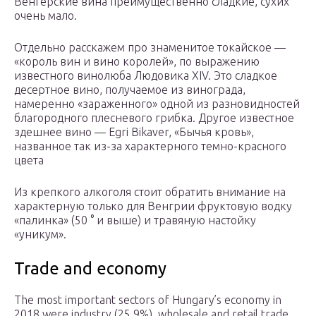
Венгерские вина преимущественно сладкие, сухих
очень мало.
Отдельно расскажем про знаменитое токайское —
«король вин и вино королей», по выражению
известного винолюба Людовика XIV. Это сладкое
десертное вино, получаемое из винограда,
намеренно «зараженного» одной из разновидностей
благородного плесневого грибка. Другое известное
здешнее вино — Egri Bikaver, «Бычья кровь»,
названное так из-за характерного темно-красного
цвета
Из крепкого алкоголя стоит обратить внимание на
характерную только для Венгрии фруктовую водку
«палинка» (50 ° и выше) и травяную настойку
«уникум».
Trade and economy
The most important sectors of Hungary’s economy in
2018 were industry (25.9%), wholesale and retail trade,