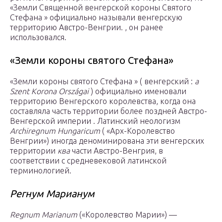
«Земли Священной венгерской короны Святого
Стефана » официально называли венгерскую
территорию Австро-Венгрии. , он ранее
использовался.
«Земли короны святого Стефана»
«Земли короны святого Стефана » ( венгерский :
a
Szent Korona Országai
) официально именовали
территорию Венгерского королевства, когда она
составляла часть территории более поздней Австро-
Венгерской империи . Латинский неологизм
Archiregnum Hungaricum
( «Арх-Королевство
Венгрии») иногда деноминирована эти венгерских
территории
ква
части Австро-Венгрия, в
соответствии с средневековой латинской
терминологией.
Регнум Марианум
Regnum Marianum
(«Королевство Марии») —