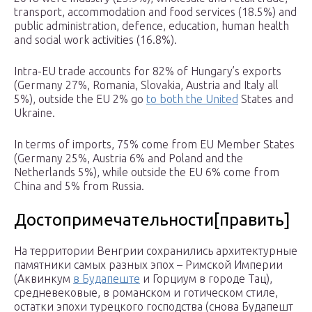
transport, accommodation and food services (18.5%) and
public administration, defence, education, human health
and social work activities (16.8%).
Intra-EU trade accounts for 82% of Hungary’s exports
(Germany 27%, Romania, Slovakia, Austria and Italy all
5%), outside the EU 2% go
to both the United
States and
Ukraine.
In terms of imports, 75% come from EU Member States
(Germany 25%, Austria 6% and Poland and the
Netherlands 5%), while outside the EU 6% come from
China and 5% from Russia.
Достопримечательности[править]
На территории Венгрии сохранились архитектурные
памятники самых разных эпох – Римской Империи
(Аквинкум
в Будапеште
и Горциум в городе Тац),
средневековые, в романском и готическом стиле,
остатки эпохи турецкого господства (снова Будапешт