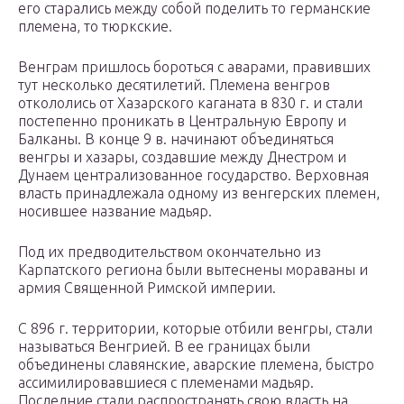
его старались между собой поделить то германские
племена, то тюркские.
Венграм пришлось бороться с аварами, правивших
тут несколько десятилетий. Племена венгров
откололись от Хазарского каганата в 830 г. и стали
постепенно проникать в Центральную Европу и
Балканы. В конце 9 в. начинают объединяться
венгры и хазары, создавшие между Днестром и
Дунаем централизованное государство. Верховная
власть принадлежала одному из венгерских племен,
носившее название мадьяр.
Под их предводительством окончательно из
Карпатского региона были вытеснены мораваны и
армия Священной Римской империи.
С 896 г. территории, которые отбили венгры, стали
называться Венгрией. В ее границах были
объединены славянские, аварские племена, быстро
ассимилировавшиеся с племенами мадьяр.
Последние стали распространять свою власть на