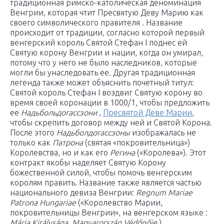
традиционная римско-католическая деноминация
Венгрии, которая чтит Пресвятую Деву Марию как
своего символического правителя . Название
происходит от традиции, согласно которой первый
венгерский король Святой Стефан I поднес ей
Святую корону Венгрии и нации, когда он умирал,
потому что у него не было наследников, которые
могли бы унаследовать ее. Другая традиционная
легенда также может объяснить почетный титул:
Святой король Стефан I воздвиг Святую корону во
время своей коронации в 1000/1, чтобы предложить
ее
Надьбольдогассзони
,
Пресвятой Деве Марии
,
чтобы скрепить договор между ней и Святой Корона.
После этого
Надьболдогассзоны
изображалась не
только как
Патрона
(святая «покровительница»)
Королевства, но и как его
Регина
(«Королева»). Этот
контракт якобы наделяет Святую Корону
божественной силой, чтобы помочь венгерским
королям править. Название также является частью
национального девиза Венгрии:
Regnum Mariae
Patrona Hungariae
(«Королевство Марии,
покровительницы Венгрии», на венгерском языке :
Mária Királysága, Magyarország Védőnője
).