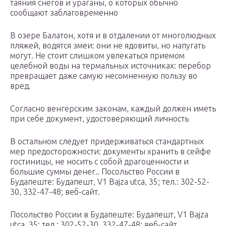
таяния снегов и ураганы, о которых обычно
сообщают заблаговременно
В озере Балатон, хотя и в отдалении от многолюдных
пляжей, водятся змеи: они не ядовиты, но напугать
могут. Не стоит слишком увлекаться приемом
целебной воды на термальных источниках: перебор
превращает даже самую несомненную пользу во
вред.
Согласно венгерским законам, каждый должен иметь
при себе документ, удостоверяющий личность
В остальном следует придерживаться стандартных
мер предосторожности: документы хранить в сейфе
гостиницы, не носить с собой драгоценности и
большие суммы денег.. Посольство России в
Будапеште: Будапешт, V1 Bajza utca, 35; тел.: 302-52-
30, 332-47-48; веб-сайт.
Посольство России в Будапеште: Будапешт, V1 Bajza
utca, 35; тел.: 302-52-30, 332-47-48; веб-сайт.