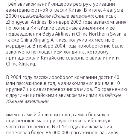
трёх авиакомпаний-лидеров реструктуризации
авиатранспортной отрасли Китая. В итоге, 4 августа
2000 года
Китайские Южные авиалинии
слились с
Zhongyuan Airlines. В январе 2003 года авиакомпания
поглотила Китайские северные авиалинии и её
подразделения Beiya Airlines и China Northern Swan, а
также China Xinjiang Airlines, получив их местные
маршруты. В ноябре 2004 года приобретение было
закончено поглощением холдинга, которому
принадлежали Китайские северные авиалинии и
China Xinjiang.
В 2004 году пассажирооборот компании достиг 40
млн пассажиров в год, а авиакомпания вошла в 10
крупнейших авиаперевозчиков мира. По сравнению
с другими китайскими авиакомпаниями
Китайские
Южные авиалинии
имеют самый большой флот, самую большую
внутреннюю маршрутную сеть и наибольшую
частотность рейсов. В 2012 году авиакомпания
перевезла более 86 000 000 пассажиров, занимая