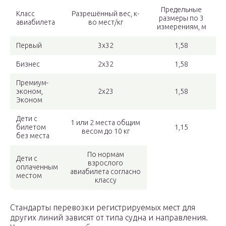
Предельные
Класс
Разрешённый вес, к-
размеры по 3
авиабилета
во мест/кг
измерениям, м
Первый
3х32
1,58
Бизнес
2х32
1,58
Премиум-
эконом,
2х23
1,58
Эконом
Дети с
1 или 2 места общим
билетом
1,15
весом до 10 кг
без места
По нормам
Дети с
взрослого
оплаченным
авиабилета согласно
местом
классу
Стандарты перевозки регистрируемых мест для
других линий зависят от типа судна и направления.