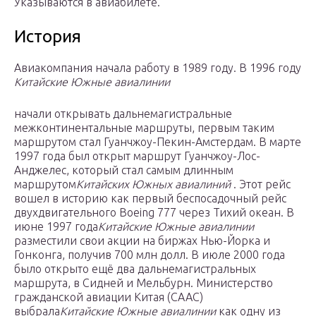
Указываются в авиабилете.
История
Авиакомпания начала работу в 1989 году. В 1996 году
Китайские Южные авиалинии
начали открывать дальнемагистральные
межконтинентальные маршруты, первым таким
маршрутом стал Гуанчжоу-Пекин-Амстердам. В марте
1997 года был открыт маршрут Гуанчжоу-Лос-
Анджелес, который стал самым длинным
маршрутом
Китайских Южных авиалиний
. Этот рейс
вошел в историю как первый беспосадочный рейс
двухдвигательного Boeing 777 через Тихий океан. В
июне 1997 года
Китайские Южные авиалинии
разместили свои акции на биржах Нью-Йорка и
Гонконга, получив 700 млн долл. В июле 2000 года
было открыто ещё два дальнемагистральных
маршрута, в Сидней и Мельбурн. Министерство
гражданской авиации Китая (CAAC)
выбрала
Китайские Южные авиалинии
как одну из