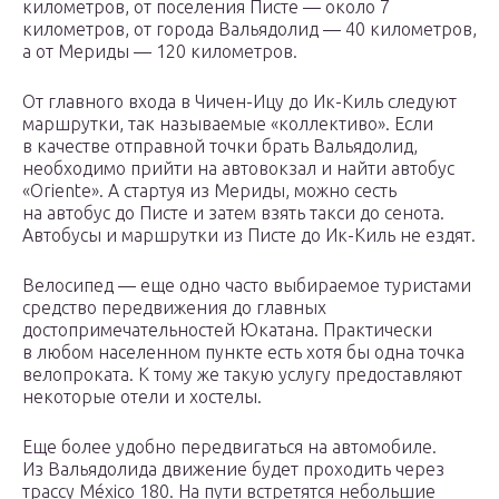
километров, от поселения Писте — около 7
километров, от города Вальядолид — 40 километров,
а от Мериды — 120 километров.
От главного входа в Чичен-Ицу до Ик-Киль следуют
маршрутки, так называемые «коллективо». Если
в качестве отправной точки брать Вальядолид,
необходимо прийти на автовокзал и найти автобус
«Oriente». А стартуя из Мериды, можно сесть
на автобус до Писте и затем взять такси до сенота.
Автобусы и маршрутки из Писте до Ик-Киль не ездят.
Велосипед — еще одно часто выбираемое туристами
средство передвижения до главных
достопримечательностей Юкатана. Практически
в любом населенном пункте есть хотя бы одна точка
велопроката. К тому же такую услугу предоставляют
некоторые отели и хостелы.
Еще более удобно передвигаться на автомобиле.
Из Вальядолида движение будет проходить через
трассу México 180. На пути встретятся небольшие