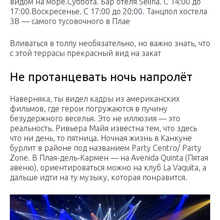
видом на море.Суббота. Бар отеля Selina. С 14:00 до
17:00.Воскресенье. С 17:00 до 20:00. Танцпол хостела
3B — самого тусовочного в Плае
Вливаться в толпу необязательно, но важно знать, что
с этой террасы прекрасный вид на закат
Не протанцевать ночь напролёт
Наверняка, ты видел кадры из американских
фильмов, где герои погружаются в пучину
безудержного веселья. Это не иллюзия — это
реальность. Ривьера Майя известна тем, что здесь
что ни день, то пятница. Ночная жизнь в Канкуне
бурлит в районе под названием Party Centro/ Party
Zone. В Плая-дель-Кармен — на Avenida Quinta (Пятая
авеню), ориентироваться можно на клуб La Vaquita, а
дальше идти на ту музыку, которая понравится.