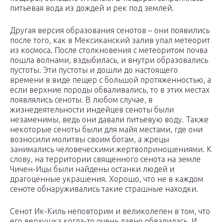
питьевая вода из дождей и рек под землей.
Другая версия образования сенотов – они появились
после того, как в Мексиканский залив упал метеорит
из космоса. После столкновения с метеоритом почва
пошла волнами, вздыбилась, и внутри образовались
пустоты. Эти пустоты и дошли до настоящего
времени в виде пещер с большой протяженностью, а
если верхние породы обваливались, то в этих местах
появлялись сеноты. В любом случае, в
жизнедеятельности индейцев сеноты были
незаменимы, ведь они давали питьевую воду. Также
некоторые сеноты были для майя местами, где они
возносили молитвы своим богам, а жрецы
занимались человеческими жертвоприношениями. К
слову, на территории священного сенота на земле
Чичен-Ицы были найдены останки людей и
драгоценные украшения. Хорошо, что не в каждом
сеноте обнаруживались такие страшные находки.
Сенот Ик-Киль неповторим и великолепен в том, что
его верхушка когда-то очень давно обвалилась. И