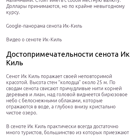
наличными. Стоит иметь с собой местную валюту.
Доллары принимаются, но по крайне невыгодному
курсу.
Google-панорама сенота Ик-Киль
Видео о сеноте Ик-Киль
Достопримечательности сенота Ик
Киль
Сенот Ик Киль поражает своей неповторимой
красотой. Высота стен “колодца” около 25 м. По
сводам сенота свисают причудливые нити корней
деревьев и лиан, над головой виднеется бирюзовое
небо с белоснежными облаками, которые
отражаются в воде, а глубоко внизу кристально
чистое озеро.
В сеноте Ик Киль практически всегда достаточно
много туристов, большинство из которых приезжают