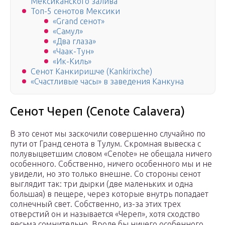
Мексиканского залива
Топ-5 сенотов Мексики
«Grand сенот»
«Самул»
«Два глаза»
«Чаак-Тун»
«Ик-Киль»
Сенот Канкиришче (Kankirixche)
«Счастливые часы» в заведения Канкуна
Сенот Череп (Cenote Calavera)
В это сенот мы заскочили совершенно случайно по
пути от Гранд сенота в Тулум. Скромная вывеска с
полувыцветшим словом «Cenote» не обещала ничего
особенного. Собственно, ничего особенного мы и не
увидели, но это только внешне. Со стороны сенот
выглядит так: три дырки (две маленьких и одна
большая) в пещере, через которые внутрь попадает
солнечный свет. Собственно, из-за этих трех
отверстий он и называется «Череп», хотя сходство
весьма сомнительно. Вроде бы ничего особенного.