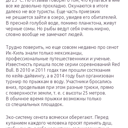
до 25 °C. Но отзывы говорят о том, что купаться в яме
все же довольно прохладно. Окунаются в итоге
далеко не все туристы. Еще часть приезжих
не решается зайти в озеро, увидев его обитателей.
В пресной голубой воде, помимо планктона, живут
черные сомы. Но рыбы ведут себя очень мирно,
словно вообще не замечают людей.
Трудно поверить, но еще совсем недавно про сенот
Ик-Киль знали только мексиканцы,
профессиональные путешественники и ученые.
Известность пришла после серии соревнований Red
Bull. В 2010 и 2011 годах там прошли состязания
по кейв-дайвингу, а в 2014 году был организован
турнир по прыжкам в воду. Участники бросались
вниз, проделывая при этом разные трюки, прямо
с поверхности земли, т. е. с высоты 25 метров.
В обычное время прыжки возможны только
со специальных площадок.
Эко-систему сенота всячески оберегают. Перед
купанием каждого человека просят принять душ,