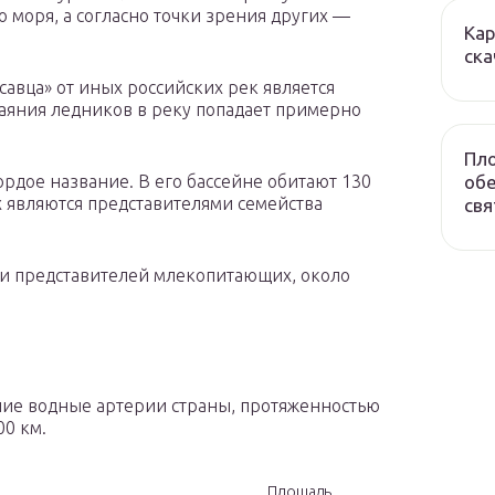
о моря, а согласно точки зрения других —
Кар
ска
авца» от иных российских рек является
аяния ледников в реку попадает примерно
Пло
обе
рдое название. В его бассейне обитают 130
х являются представителями семейства
свя
чи представителей млекопитающих, около
е водные артерии страны, протяженностью
00 км.
Площадь