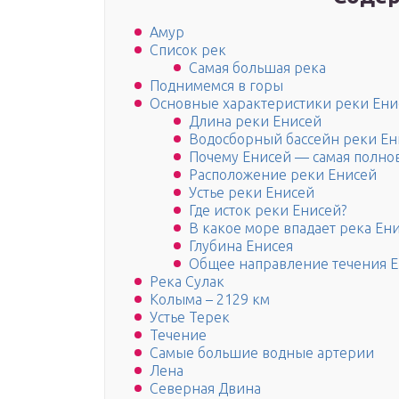
Амур
Список рек
Самая большая река
Поднимемся в горы
Основные характеристики реки Ени
Длина реки Енисей
Водосборный бассейн реки Ен
Почему Енисей — самая полнов
Расположение реки Енисей
Устье реки Енисей
Где исток реки Енисей?
В какое море впадает река Ен
Глубина Енисея
Общее направление течения Е
Река Сулак
Колыма – 2129 км
Устье Терек
Течение
Самые большие водные артерии
Лена
Северная Двина