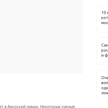
10 
кот
мо
я
Сам
рос
и 
Оч
воп
оди
лон
ет в Амурский лиман. Некоторые ученые