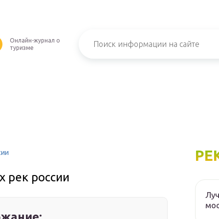
Онлайн-журнал о
туризме
РЕ
сии
х рек россии
Луч
мос
жание: