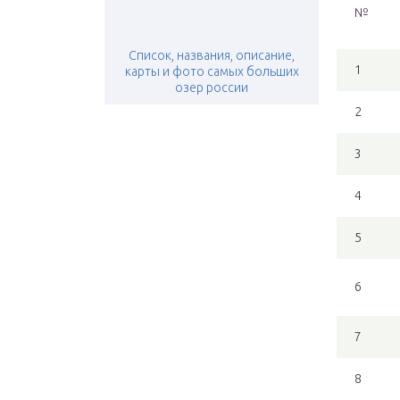
№
Список, названия, описание,
1
карты и фото самых больших
озер россии
2
3
4
5
6
7
8