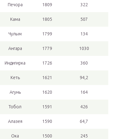
Печора
1809
322
Кама
1805
507
Чулым
1799
134
Ангара
1779
1030
Индигирка
1726
360
Кеть
1621
94,2
Агунь
1620
164
Тобол
1591
426
Алазея
1590
64,7
Ока
1500
245