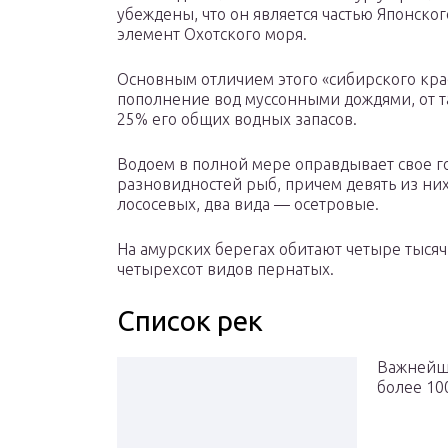
убеждены, что он является частью Японског
элемент Охотского моря.
Основным отличием этого «сибирского крас
пополнение вод муссонными дождями, от т
25% его общих водных запасов.
Водоем в полной мере оправдывает свое го
разновидностей рыб, причем девять из ни
лососевых, два вида — осетровые.
На амурских берегах обитают четыре тыся
четырехсот видов пернатых.
Список рек
Важнейши
более 10