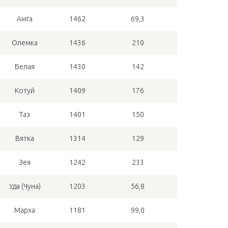
Амга
1462
69,3
Олемка
1436
210
Белая
1430
142
Котуй
1409
176
Таз
1401
150
Вятка
1314
129
Зея
1242
233
Уда (Чуна)
1203
56,8
Марха
1181
99,0