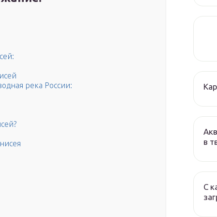
сей:
исей
одная река России:
Кар
исей?
Акв
в т
нисея
С к
заг