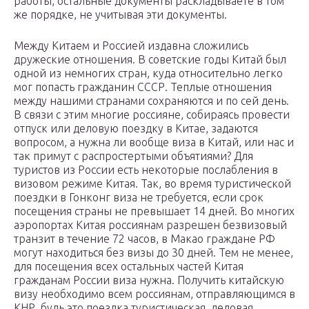
работы, остальные документы раскладываете в том
же порядке, не учитывая эти документы.
Между Китаем и Россией издавна сложились
дружеские отношения. В советские годы Китай был
одной из немногих стран, куда относительно легко
мог попасть гражданин СССР. Теплые отношения
между нашими странами сохраняются и по сей день.
В связи с этим многие россияне, собираясь провести
отпуск или деловую поездку в Китае, задаются
вопросом, а нужна ли вообще виза в Китай, или нас и
так примут с распростертыми объятиями? Для
туристов из России есть некоторые послабления в
визовом режиме Китая. Так, во время туристической
поездки в Гонконг виза не требуется, если срок
посещения страны не превышает 14 дней. Во многих
аэропортах Китая россиянам разрешен безвизовый
транзит в течение 72 часов, в Макао граждане РФ
могут находиться без визы до 30 дней. Тем не менее,
для посещения всех остальных частей Китая
гражданам России виза нужна. Получить китайскую
визу необходимо всем россиянам, отправляющимся в
КНР, будь это поездка туристическая, деловая,