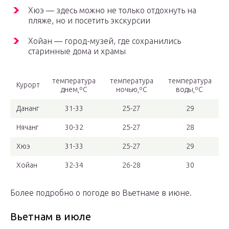
Хюэ — здесь можно не только отдохнуть на
пляже, но и посетить экскурсии
Хойан — город-музей, где сохранились
старинные дома и храмы
температура
температура
температура
Курорт
днем,ºС
ночью,ºС
воды,ºС
Дананг
31-33
25-27
29
Нячанг
30-32
25-27
28
Хюэ
31-33
25-27
29
Хойан
32-34
26-28
30
Более подробно о погоде во Вьетнаме в июне.
Вьетнам в июле