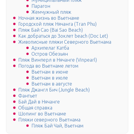
Муниципальный пляж
Парагон
Жемчужный пляж
Ночная жизнь во Вьетнаме
Городской пляж Нячанга (Tran Phu)
Пляж Бай Сао (Bai Sao Beach)
Как добраться до Зоклет beach (Doc Let)
Живописные пляжи Северного Вьетнама
Архипелаг Катба
Остров Обезьян
Пляж Винперл в Нячанге (Vinpearl)
Погода во Вьетнаме летом
Вьетнам в июне
Вьетнам в июле
Вьетнам в августе
Пляж Джангл Бич (Jungle Beach)
Фантьет
Бай Дай в Нячанге
Общая справка
Шопинг во Вьетнаме
Пляжи северного Вьетнама
Пляж Бай Чай, Вьетнам