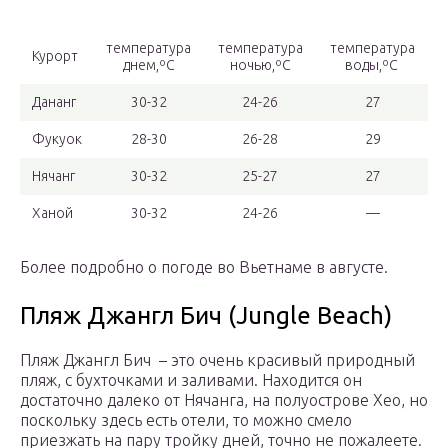
температура
температура
температура
Курорт
днем,ºС
ночью,ºС
воды,ºС
Дананг
30-32
24-26
27
Фукуок
28-30
26-28
29
Нячанг
30-32
25-27
27
Ханой
30-32
24-26
—
Более подробно о погоде во Вьетнаме в августе.
Пляж Джангл Бич (Jungle Beach)
Пляж Джангл Бич – это очень красивый природный
пляж, с бухточками и заливами. Находится он
достаточно далеко от Нячанга, на полуострове Хео, но
поскольку здесь есть отели, то можно смело
приезжать на пару тройку дней, точно не пожалеете.