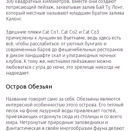
300 квадратных километров. Вместе они создают
потрясающий пейзаж, захватывая залив Бай Ту Лонг,
который местные называют младшим братом залива
Халонг.
Здешние пляжи Cat Co1, Cat Co2 и Cat Co3
причислены к лучшим во Вьетнаме, ведь здесь есть
всё, чтобы расслабиться: от уютных бунгало и
современных баров до фешенебельных ресторанов
в диком ландшафте скал и ультрамодных ночных
клубов. К тому же, местными пейзажами можно
любоваться с утра до ночи, это зрелище никогда не
надоедает.
Остров Обезьян
Название говорит само за себя. Обезьяны являются
интересной особенностью этого острова. Его теплый
песок на фоне лазурной воды привлекает гостей,
приезжающих отдохнуть сюда из столицы и со всего
мира. Нетронутые природные заповедники и
фантастическая в своём многообразии фауна делают