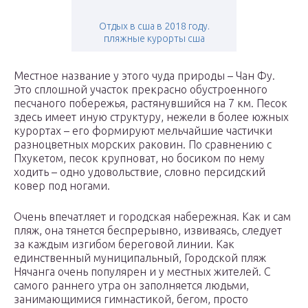
Отдых в сша в 2018 году.
пляжные курорты сша
Местное название у этого чуда природы – Чан Фу.
Это сплошной участок прекрасно обустроенного
песчаного побережья, растянувшийся на 7 км. Песок
здесь имеет иную структуру, нежели в более южных
курортах – его формируют мельчайшие частички
разноцветных морских раковин. По сравнению с
Пхукетом, песок крупноват, но босиком по нему
ходить – одно удовольствие, словно персидский
ковер под ногами.
Очень впечатляет и городская набережная. Как и сам
пляж, она тянется беспрерывно, извиваясь, следует
за каждым изгибом береговой линии. Как
единственный муниципальный, Городской пляж
Нячанга очень популярен и у местных жителей. С
самого раннего утра он заполняется людьми,
занимающимися гимнастикой, бегом, просто