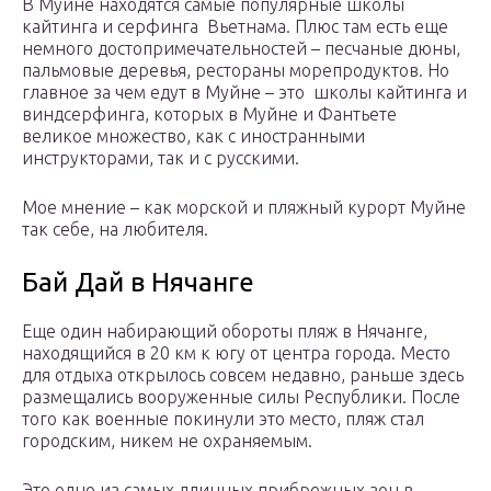
В Муйне находятся самые популярные школы
кайтинга и серфинга Вьетнама. Плюс там есть еще
немного достопримечательностей – песчаные дюны,
пальмовые деревья, рестораны морепродуктов. Но
главное за чем едут в Муйне – это школы кайтинга и
виндсерфинга, которых в Муйне и Фантьете
великое множество, как с иностранными
инструкторами, так и с русскими.
Мое мнение – как морской и пляжный курорт Муйне
так себе, на любителя.
Бай Дай в Нячанге
Еще один набирающий обороты пляж в Нячанге,
находящийся в 20 км к югу от центра города. Место
для отдыха открылось совсем недавно, раньше здесь
размещались вооруженные силы Республики. После
того как военные покинули это место, пляж стал
городским, никем не охраняемым.
Это одно из самых длинных прибрежных зон в