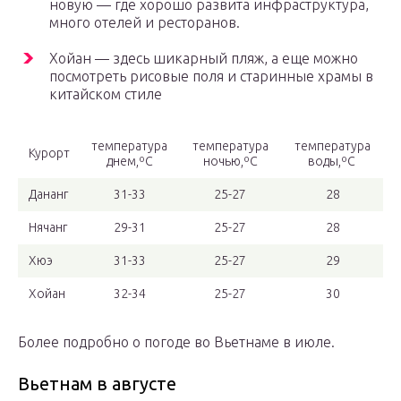
новую — где хорошо развита инфраструктура,
много отелей и ресторанов.
Хойан — здесь шикарный пляж, а еще можно
посмотреть рисовые поля и старинные храмы в
китайском стиле
температура
температура
температура
Курорт
днем,ºС
ночью,ºС
воды,ºС
Дананг
31-33
25-27
28
Нячанг
29-31
25-27
28
Хюэ
31-33
25-27
29
Хойан
32-34
25-27
30
Более подробно о погоде во Вьетнаме в июле.
Вьетнам в августе