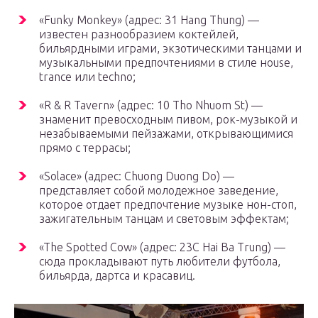
«Funky Monkey» (адрес: 31 Hang Thung) —
известен разнообразием коктейлей,
бильярдными играми, экзотическими танцами и
музыкальными предпочтениями в стиле нouse,
trance или techno;
«R & R Tavern» (адрес: 10 Tho Nhuom St) —
знаменит превосходным пивом, рок-музыкой и
незабываемыми пейзажами, открывающимися
прямо с террасы;
«Solace» (адрес: Chuong Duong Do) —
представляет собой молодежное заведение,
которое отдает предпочтение музыке нон-стоп,
зажигательным танцам и световым эффектам;
«The Spotted Cow» (адрес: 23C Hai Ba Trung) —
сюда прокладывают путь любители футбола,
бильярда, дартса и красавиц.