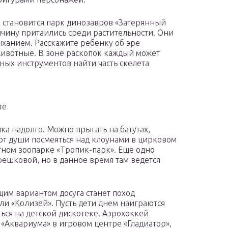
становится парк динозавров «Затерянный
чину притаились среди растительности. Они
ыханием. Расскажите ребенку об эре
животные. В зоне раскопок каждый может
ных инструментов найти часть скелета
те
ка надолго. Можно прыгать на батутах,
 от души посмеяться над клоунами в цирковом
тном зоопарке «Тропик-парк». Еще одно
решковой, но в данное время там ведется
им вариантом досуга станет поход
ли «Колизей». Пусть дети днем наиграются
ться на детской дискотеке. Аэрохоккей
 «Аквариума» в игровом центре «Гладиатор»,