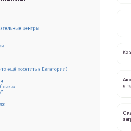
кательные центры
ии
Кар
то ещё посетить в Евпатории?
Акв
ря
в т
ублика»
у”
ляж
С к
заг