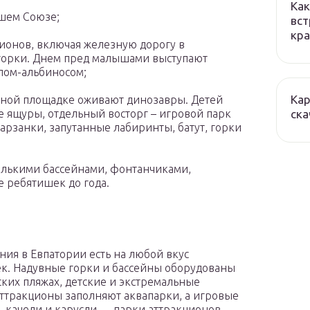
Как
шем Союзе;
вст
кра
ционов, включая железную дорогу в
горки. Днем пред малышами выступают
лом-альбиносом;
Кар
ьной площадке оживают динозавры. Детей
ска
 ящуры, отдельный восторг – игровой парк
тарзанки, запутанные лабиринты, батут, горки
колькими бассейнами, фонтанчиками,
е ребятишек до года.
ния в Евпатории есть на любой вкус
к. Надувные горки и бассейны оборудованы
ских пляжах, детские и экстремальные
ттракционы заполняют аквапарки, а игровые
, качели и карусли — парки аттракционов