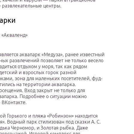
 развлекательные центры.
арки
 «Акваленд»
является аквапарк «Медуза», ранее известный
ных развлечений позволяет не только весело
адиться отдыхом у моря, так как рядом
детский и взрослых горок разной
ками, зона для маленьких посетителей, фуд-
етились на территории аквапарка.
осещения. Вход закрыт не только для
квапарка. Подробнее о ситуации можно
 ВКонтакте.
ой Горького и пляжа «Робинзон» находится
». Водный парк стилизован под сказки А. С.
ядька Черномор, и Золотая рыбка. Даже
персонажей. Игровой комплекс для