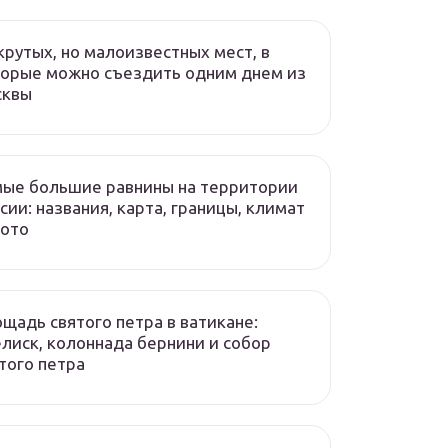
крутых, но малоизвестных мест, в
орые можно съездить одним днем из
сквы
ые большие равнины на территории
сии: названия, карта, границы, климат
фото
щадь святого петра в ватикане:
лиск, колоннада бернини и собор
того петра