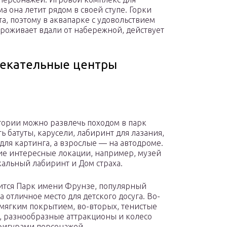
а она летит рядом в своей ступе. Горки
а, поэтому в аквапарке с удовольствием
 проживает вдали от набережной, действует
лекательные центры
тории можно развлечь походом в парк
ь батуты, карусели, лабиринт для лазания,
 для картинга, а взрослые — на автодроме.
гие интересные локации, например, музей
кальный лабиринт и Дом страха.
дится Парк имени Фрунзе, популярный
а отличное место для детского досуга. Во-
мягким покрытием, во-вторых, тенистые
х, разнообразные аттракционы и колесо
 фигурами персонажей.