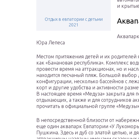
и крытые
Отдых в евпатории с детьми
Аквап
2021
Аквапарк
Юра Лепеса
Местом притяжения детей и их родителей 
как «Банановая республика». Комплекс вод
провести время на аттракционах, но и насл
находится песчаный пляж. Большой выбор 
конфигурации, несколько бассейнов с лежа
корт и другие удобства и активности разм
В настоящее время «Медуза» закрыта для п
отдыхающих, а также и для сотрудников а
прочитать в официальной группе «Медузы»
В непосредственной близости от набережн
еще один аквапарк Евпатории «У Лукоморья
Пушкина. Здесь и дуб со златой цепью, и д
аттракционы названы именами сказочных 