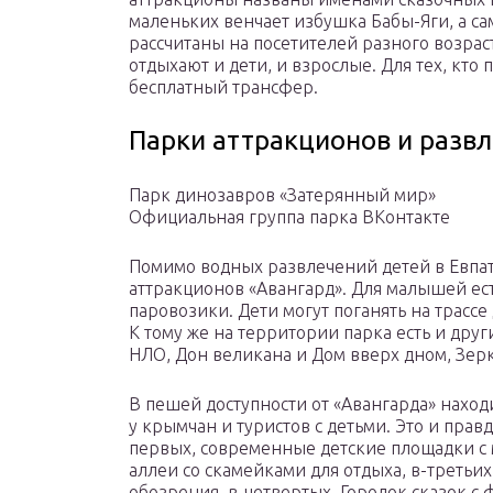
маленьких венчает избушка Бабы-Яги, а сам
рассчитаны на посетителей разного возраст
отдыхают и дети, и взрослые. Для тех, кто
бесплатный трансфер.
Парки аттракционов и разв
Парк динозавров «Затерянный мир»
Официальная группа парка ВКонтакте
Помимо водных развлечений детей в Евпа
аттракционов «Авангард». Для малышей ест
паровозики. Дети могут поганять на трассе
К тому же на территории парка есть и дру
НЛО, Дон великана и Дом вверх дном, Зер
В пешей доступности от «Авангарда» нахо
у крымчан и туристов с детьми. Это и правд
первых, современные детские площадки с 
аллеи со скамейками для отдыха, в-третьи
обозрения, в-четвертых, Городок сказок с