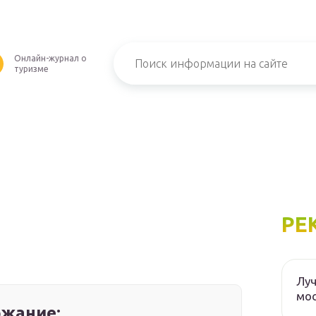
Онлайн-журнал о
туризме
РЕ
и
Луч
мос
жание: