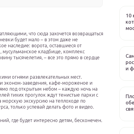
10 
кот
мо
чатляющими, что сюда захочется возвращаться
невки будет мало – в этом даже не
кое наследие: ворота, оставшиеся от
, мусульманское кладбище, комплекс
Сам
вину тысячелетия, – все это прямо в сердце
рос
и 
ркими огнями развлекательных мест.
и эконом-заведения, кафе-мороженое и
рямо под открытым небом – каждую ночь на
лей тихих прогулок ждут тенистые парки с
Пло
а морскую экскурсию на теплоходе по
обе
рса, только успевай делать фото и видео.
свя
ний, где будет интересно детям, бесконечен.