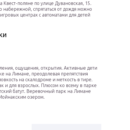
а Квест-поляне по улице Дувановская, 15.
по набережной, спрятаться от дождя можно
игровых центрах с автоматами для детей
ки
ления, ощущения, открытия. Активные дети
ке на Лимане, преодолевая препятствия
овкость на скалодроме и меткость в тире.
ак и для взрослых. Плюсом ко всему в парке
етский батут. Веревочный парк на Лимане
 Мойнакским озером.