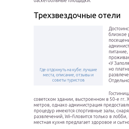
баскетбольные площадки.
Трехзвездочные отели
Достоинс
близкое 
посещени
админист
питание,
проживан
«У Запол
но платн
Где отдохнуть на кубе: лучшие
развлече
места, описание, отзывы и
советы туристов
Отдельно
Гостиниц
советском здании, выстроенном в 50-е гг. 
метров, однако администрация предоставл
процедур имеются спортивные залы, снаря
развлечений, Wi–fiловится только в лобби, 
местная кухня предлагает здоровое и сытн