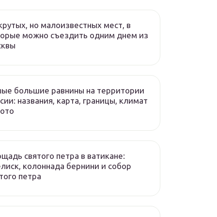
крутых, но малоизвестных мест, в
орые можно съездить одним днем из
сквы
ые большие равнины на территории
сии: названия, карта, границы, климат
фото
щадь святого петра в ватикане:
лиск, колоннада бернини и собор
того петра