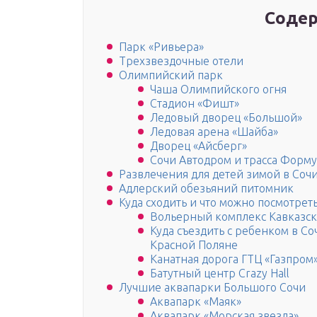
Содер
Парк «Ривьера»
Трехзвездочные отели
Олимпийский парк
Чаша Олимпийского огня
Стадион «Фишт»
Ледовый дворец «Большой»
Ледовая арена «Шайба»
Дворец «Айсберг»
Сочи Автодром и трасса Форм
Развлечения для детей зимой в Соч
Адлерский обезьяний питомник
Куда сходить и что можно посмотрет
Вольерный комплекс Кавказск
Куда съездить с ребенком в Со
Красной Поляне
Канатная дорога ГТЦ «Газпром
Батутный центр Crazy Hall
Лучшие аквапарки Большого Сочи
Аквапарк «Маяк»
Аквапарк «Морская звезда»