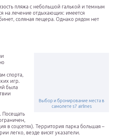
изость пляжа с небольшой галькой и темным
ся на лечение отдыхающих: имеется
бинет, соляная пещера. Однако рядом нет
ии
но
м спорта,
ких игр.
ий была
ствии
Выбор и бронирование места в
самолете s7 airlines
. Посещать
 ограничен,
я в соцсетях). Территория парка большая –
ии легко, везде висят указатели.