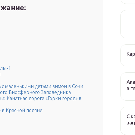
жание:
Кар
улы-1
и
Акв
ь с маленькими детьми зимой в Сочи
в т
ого Биосферного Заповедника
чи: Канатная дорога «Горки город» в
» в Красной поляне
С к
заг