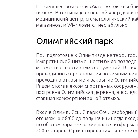
Преимуществом отеля «Актер» является бл
песком. В гостинице основной упор делает
медицинский центр, стоматологический ка
магазинов, и Wi–fiловится нестабильно.
Олимпийский парк
При подготовке к Олимпиаде на территор
Имеретинской низменности было возведе
множество спортивных сооружений. В них
проводились соревнования по зимним вида
проходило открытие и закрытие Олимпийс
Рядом с комплексом спортивных сооружен
построена Олимпийская деревня, впослед
ставшая комфортной зоной отдыха.
Вход в Олимпийский парк Сочи свободный
его можно с 8:00 до полуночи (иногда вход
но об этом заранее размещается информаци
200 гектаров. Ориентироваться на территор