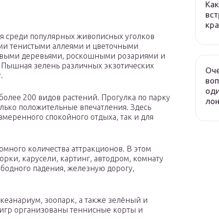
Как
вст
кра
ся среди популярных живописных уголков
ыми тенистыми аллеями и цветочными
овыми деревьями, роскошными розариями и
 Пышная зелень различных экзотических
Оч
.
воп
оди
более 200 видов растений. Прогулка по парку
лон
олько положительные впечатления. Здесь
змеренного спокойного отдыха, так и для
омного количества аттракционов. В этом
рки, карусели, картинг, автодром, комнату
ободного падения, железную дорогу,
кеанариум, зоопарк, а также зелёный и
 игр организованы теннисные корты и