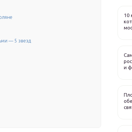
10 
Поляне
кот
мо
ьми — 5 звезд
Сам
рос
и 
Пло
обе
свя