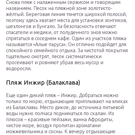
Снова пляж с налаженным сервисом и говорящим
названием. Песок на пляжной зоне золотисто-
жёлтый. Береговая линия тянется широкой полосой,
поэтому здесь хватает места для установки зонтиков,
шезлонгов и бунгало. За безопасность отвечают
спасатели и медики, от полуденного зноя можно
спрятаться в соседнем кафе. Один из участков пляжа
называется «Алые паруса». Он отлично подойдет для
спокойного семейного отдыха. За чистотой покрытия
тщательно смотрят, песок систематически
просеивают и ровняют убрав весь мусор и
водоросли.
Пляж Инжир (Балаклава)
Еще один дикий пляж – Инжир. Добраться можно
только по морю, отдыхающие приплывают на яликах
из Балаклавы. Место дикое, до источника питьевой
воды нужно полчаса подниматься по скалам. Из
плюсов – красивые пейзажи, ванна Афродиты,
чистое море, воздух пропитан ароматами
можжевельника и сосны. К вечеру отдыхающие