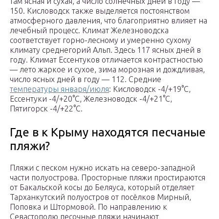
там ясная и сухая, а число солнечных дней в году —
150. Кисловодск также выделяется постоянством
атмосферного давления, что благоприятно влияет на
лечебный процесс. Климат Железноводска
соответствует горно-лесному и умеренно сухому
климату среднегорий Альп. Здесь 117 ясных дней в
году. Климат Ессентуков отличается контрастностью
— лето жаркое и сухое, зима морозная и дождливая,
число ясных дней в году — 112. Средние
температуры января/июля
: Кисловодск -4/+19°C,
Ессентуки -4/+20°C, Железноводск -4/+21°C,
Пятигорск -4/+22°C.
Где в к Крыму находятся песчаные
пляжи?
Пляжи с песком нужно искать на северо-западной
части полуострова. Просторные пляжи простираются
от Бакальской косы до Беляуса, который отделяет
Тарханкутский полуостров от посёлков Мирный,
Поповка и Штормовой. По направлению к
Севастополю песочные пляжи начинают