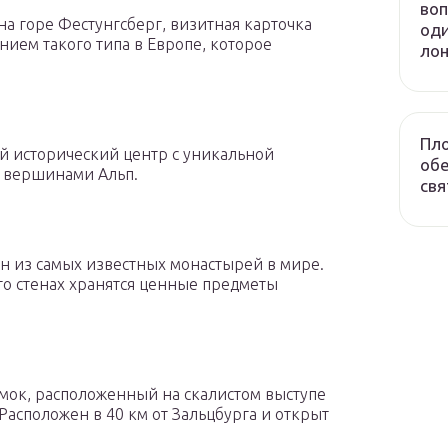
воп
а горе Фестунгсберг, визитная карточка
оди
ием такого типа в Европе, которое
лон
Пло
й исторический центр с уникальной
обе
 вершинами Альп.
свя
н из самых известных монастырей в мире.
его стенах хранятся ценные предметы
ок, расположенный на скалистом выступе
 Расположен в 40 км от Зальцбурга и открыт