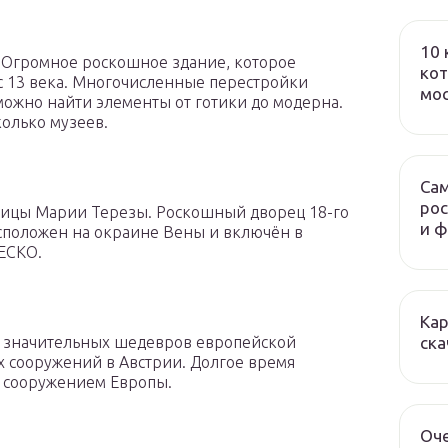
10 
 Огромное роскошное здание, которое
кот
с 13 века. Многочисленные перестройки
мо
 можно найти элементы от готики до модерна.
колько музеев.
Сам
рос
ицы Марии Терезы. Роскошный дворец 18-го
и 
асположен на окраине Вены и включён в
ЕСКО.
Кар
ска
х значительных шедевров европейской
 сооружений в Австрии. Долгое время
 сооружением Европы.
Оч