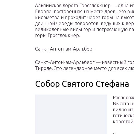
Альпийская дорога Гросглоккнер — одна и
Европе, построенная на месте древнего ри
километра и проходит через горы на высот
длинной череды поворотов, ведущих к верш
великолепные виды гор и потрясающую п
горы Гросглоккнер.
Санкт-Антон-ам-Арльберг
Санкт-Антон-ам-Арльберг — известный г
Тироле. Это легендарное место для всех л
Собор Святого Стефана
Располож
Высота ш
видно из
готическ
красотой