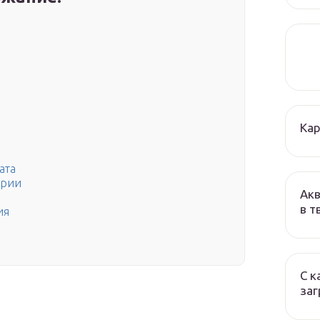
Кар
ата
трии
Акв
в т
ия
С к
заг