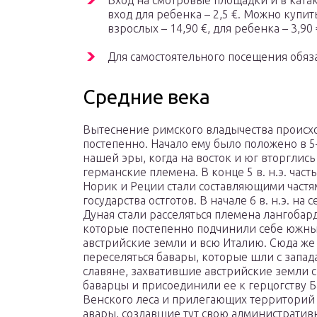
Вход на смотровые площадки и в катак
вход для ребенка – 2,5 €. Можно купит
взрослых – 14,90 €, для ребенка – 3,90 
Для самостоятельного посещения обяза
Средние века
Вытеснение римского владычества происх
постепенно. Начало ему было положено в 5
нашей эры, когда на восток и юг вторглись
германские племена. В конце 5 в. н.э. час
Норик и Реции стали составляющими част
государства остготов. В начале 6 в. н.э. на с
Дуная стали расселяться племена лангобар
которые постепенно подчинили себе южн
австрийские земли и всю Италию. Сюда же
переселяться бавары, которые шли с запада
славяне, захватившие австрийские земли с 
баварцы и присоединили ее к герцогству 
Венского леса и прилегающих территорий 
авары, создавшие тут свою административ