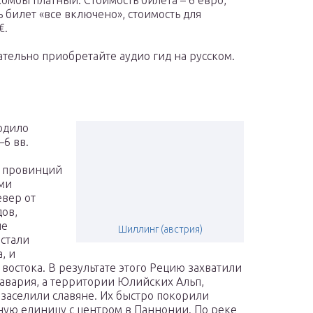
омбы платный. Стоимость билета – 6 евро,
ь билет «все включено», стоимость для
€.
тельно приобретайте аудио гид на русском.
одило
–6 вв.
ть провинций
ями
евер от
дов,
ые
Шиллинг (австрия)
 стали
, и
востока. В результате этого Рецию захватили
Бавария, а территории Юлийских Альп,
заселили славяне. Их быстро покорили
ную единицу с центром в Паннонии. По реке