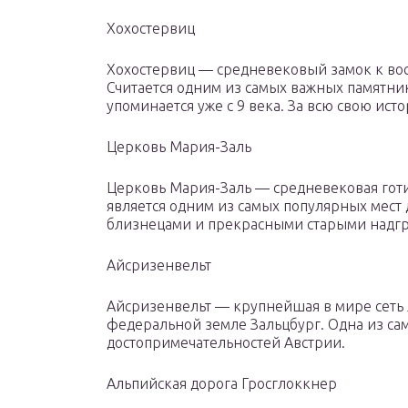
Хохостервиц
Хохостервиц — средневековый замок к вост
Считается одним из самых важных памятни
упоминается уже с 9 века. За всю свою ист
Церковь Мария-Заль
Церковь Мария-Заль — средневековая готи
является одним из самых популярных мест
близнецами и прекрасными старыми надг
Айсризенвельт
Айсризенвельт — крупнейшая в мире сеть
федеральной земле Зальцбург. Одна из с
достопримечательностей Австрии.
Альпийская дорога Гросглоккнер