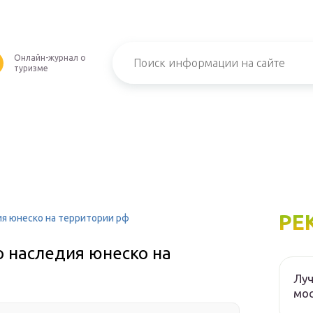
Онлайн-журнал о
туризме
РЕ
я юнеско на территории рф
о наследия юнеско на
Луч
мос