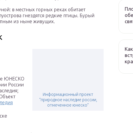
Пло
ной: в местных горных реках обитает
обе
луострова гнездятся редкие птицы. Бурый
свя
упным из ныне живущих.
к
Как
вст
кра
ске ЮНЕСКО
рии России
аследия;
Информационный проект
 Объект
“природное наследие россии,
следия
отмеченное юнеско”
ске