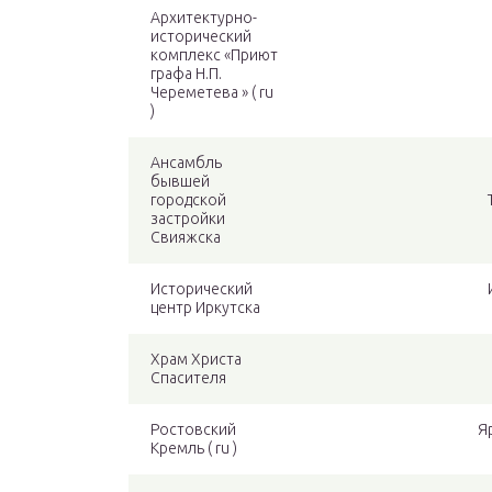
Архитектурно-
исторический
комплекс «Приют
графа Н.П.
Череметева » ( ru
)
Ансамбль
бывшей
городской
застройки
Свияжска
Исторический
центр Иркутска
Храм Христа
Спасителя
Ростовский
Я
Кремль ( ru )