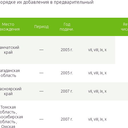
порядке их добавления в предварительный
Место
Год
Re
Период
ахождения
подачи.
чис
амчатский
—
2005 г.
vii, viii, ix, x
край
агаданская
—
2005 г.
vii, viii, ix, x
область
асноярский
—
2007 г.
vii, viii, ix, x
край
Томская
область ,
восибирская
—
2007 г.
vii, viii, ix, x
область ,
Омская