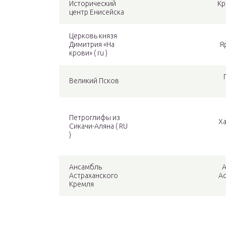
Исторический
Кр
центр Енисейска
Церковь князя
Димитрия «На
Я
крови» ( ru )
Великий Псков
Петроглифы из
Х
Сикачи-Аляна ( RU
)
Ансамбль
А
Астраханского
Ас
Кремля