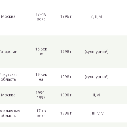
17–18
Москва
1996 г.
я, iii, vi
века
16 век
Татарстан
1998 г.
(культурный)
по
Иркутская
19 век
1998 г.
(культурный)
область
на
1994–
Москва
1998 г.
II, VI
1997
рославская
17-го
1998 г.
II, III, IV, VI
область
века