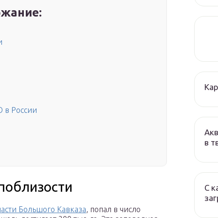
жание:
и
Кар
 в Роcсии
Акв
в т
 поблизости
С к
заг
части Большого Кавказа
, попал в число