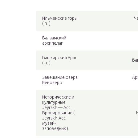
Ильменские горы
Ч
( ru )
Валаамский
архипелаг
Башкирский Урал
Ба
( ru )
Завещание озера
Ар
Кенозеро
Исторические и
культурные
Jeyrakh — Асс
Бронирование (
Jeyrakh-Асс
музей-
заповедник )