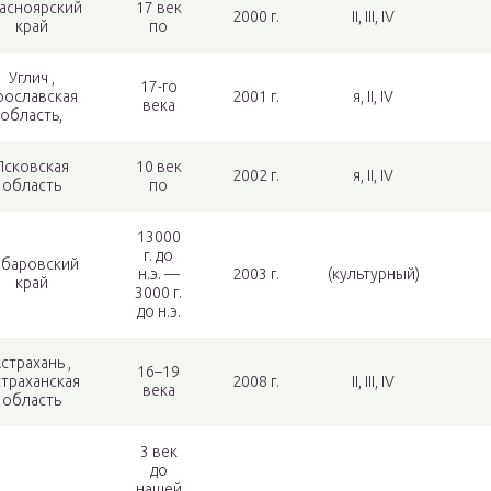
асноярский
17 век
2000 г.
II, III, IV
край
по
Углич ,
17-го
рославская
2001 г.
я, II, IV
века
область,
Псковская
10 век
2002 г.
я, II, IV
область
по
13000
г. до
абаровский
н.э. —
2003 г.
(культурный)
край
3000 г.
до н.э.
страхань ,
16–19
траханская
2008 г.
II, III, IV
века
область
3 век
до
нашей