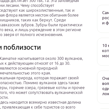
щадь достигает 300 тыс. га. Эта заповедная
и лесами. Чему способствует
седствуют как широколиственные, так и
Сам
ная флора является местом обитания более
рос
 хищников, таких как беркут. Среди
и 
кавказских зубров. Зубры были практически
го века, и лишь учреждение в этом регионе
го зверя от полного исчезновения.
10 
и поблизости
кот
мо
 Камчатке насчитывается около 300 вулканов,
ых к действующим относят от 16 до 30.
являются основной природной
мечательностью этого края.
икальная природа, которая поражает своей
Оч
опасностью. Помимо вулканов здесь также
воп
зеры, горячие озера, грязевые котлы и прочее
оди
того, что может сопутствовать вулканической
лон
ости.
десь находится всемирно известная долина
, привлекающая к себе туристов со всего