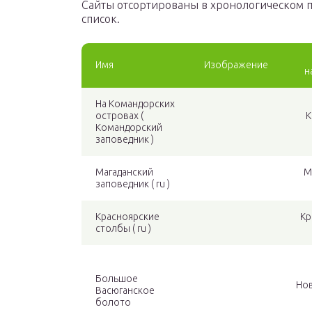
Сайты отсортированы в хронологическом 
список.
Имя
Изображение
н
На Командорских
островах (
К
Командорский
заповедник )
Магаданский
М
заповедник ( ru )
Красноярские
Кр
столбы ( ru )
Большое
Но
Васюганское
болото