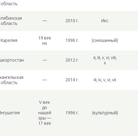
область
елябинская
—
2010 г.
Икс
область
19 век
Карелия
1996 г.
(смешанный)
на
я, iii, v, vi, viii,
шкортостан
—
2012 г.
x
хангельская
—
2014 г.
iii, iv, v, vi, vii
область
V век
до
Ингушетия
нашей
1996 г.
(культурный)
эры —
17 век