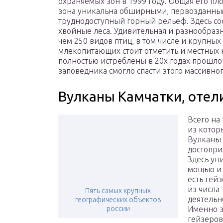
охраняемых зон в 1999 году. Общая его пло
зона уникальна обширными, первозданным
труднодоступный горный рельеф. Здесь со
хвойные леса. Удивительная и разнообраз
чем 250 видов птиц, в том числе и крупных
млекопитающих стоит отметить и местных 
полностью истреблены в 20х годах прошло
заповедника смогло спасти этого массивно
Вулканы Камчатки, отел
Всего на
из котор
Вулканы 
достопри
Здесь ун
мощью и 
есть гей
из числа 
Пять самых крупных
деятельн
географических объектов
россии
Именно з
гейзеров