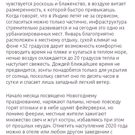
чувствуется роскошь и блаженство, в воздухе витает
размеренность, к которой быстро привыкаешь.
Когда говорят, что в Индию летят не за сервисом,
согласиться можно только частично, инфраструктура
стремительно развивается и на сегодня это одно из
урбанизированных мест. Январь благоприятно
расположен к местному отдыху, сухой климат на
фоне +32 градусов дарит возможность комфортно
проводить время на пляже и купаться в теплом море,
ночью воздух охлаждается до 20 градусов тепла и
наступает свежесть. Дождей ближайшее время не
предвидится, зонты понадобятся только для укрытия
от солнца, поскольку светит оно по десять часов в
сутки и спасает лишь западный легкий ветер.
Начало месяца посвящено Новогоднему
празднованию, наряжают пальмы, ночью повсюду
горят огоньки и в небе шумят фейерверки, но
помимо феерии, местные жители зажигают
множество свеч и жгут костры, избавляясь при этом
от прошлых неудач. Отметить наступление 2020 года
можно в отеле или любом другом заведении с