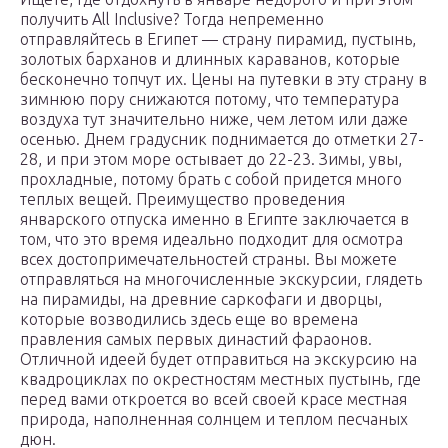
получить All Inclusive? Тогда непременно
отправляйтесь в Египет — страну пирамид, пустынь,
золотых барханов и длинных караванов, которые
бесконечно топчут их. Цены на путевки в эту страну в
зимнюю пору снижаются потому, что температура
воздуха тут значительно ниже, чем летом или даже
осенью. Днем градусник поднимается до отметки 27-
28, и при этом море остывает до 22-23. Зимы, увы,
прохладные, потому брать с собой придется много
теплых вещей. Преимущество проведения
январского отпуска именно в Египте заключается в
том, что это время идеально подходит для осмотра
всех достопримечательностей страны. Вы можете
отправляться на многочисленные экскурсии, глядеть
на пирамиды, на древние саркофаги и дворцы,
которые возводились здесь еще во времена
правления самых первых династий фараонов.
Отличной идеей будет отправиться на экскурсию на
квадроциклах по окрестностям местных пустынь, где
перед вами откроется во всей своей красе местная
природа, наполненная солнцем и теплом песчаных
дюн.